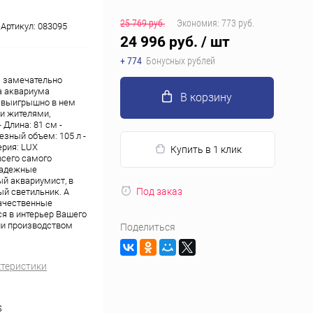
25 769 руб.
Экономия:
773 руб.
Артикул:
083095
24 996 руб.
/ шт
+ 774
Бонусных рублей
я замечательно
а аквариума
В корзину
е выигрышно в нем
и жителями,
Длина: 81 см -
езный объем: 105 л -
Серия: LUX
Купить в 1 клик
всего самого
 надежные
ый аквариумист, в
Под заказ
ый светильник. А
качественные
я в интерьер Вашего
ии производством
Поделиться
ктеристики
S