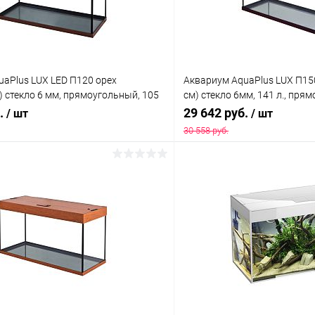
aPlus LUX LED П120 орех
Аквариум AquaPlus LUX П15
) стекло 6 мм, прямоугольный, 105
см) стекло 6мм, 141 л., пря
врик
лампами Т8 2х25 Вт, аквар.
б.
29 642 руб.
/ шт
/ шт
30 558 руб.
В корзину
В корз
 клик
Сравнение
Купить в 1 клик
ое
В наличии
В избранное