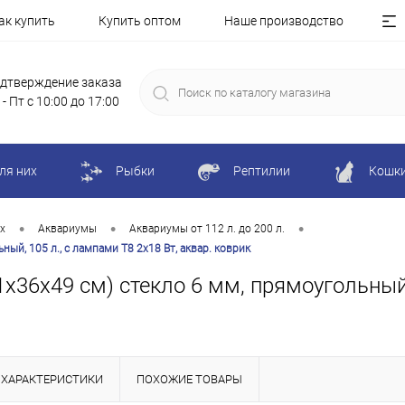
ак купить
Купить оптом
Наше производство
дтверждение заказа
 - Пт с 10:00 до 17:00
ля них
Рыбки
Рептилии
Кошк
•
•
•
х
Аквариумы
Аквариумы от 112 л. до 200 л.
ый, 105 л., с лампами Т8 2х18 Вт, аквар. коврик
х36х49 см) стекло 6 мм, прямоугольный, 
ХАРАКТЕРИСТИКИ
ПОХОЖИЕ ТОВАРЫ