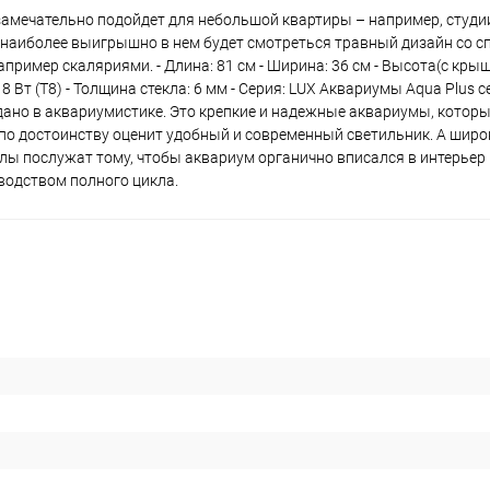
замечательно подойдет для небольшой квартиры – например, студи
 наиболее выигрышно в нем будет смотреться травный дизайн со 
мер скаляриями. - Длина: 81 см - Ширина: 36 см - Высота(с крышк
18 Вт (Т8) - Толщина стекла: 6 мм - Серия: LUX Аквариумы Aqua Plus с
дано в аквариумистике. Это крепкие и надежные аквариумы, которы
 по достоинству оценит удобный и современный светильник. А широ
ы послужат тому, чтобы аквариум органично вписался в интерьер
водством полного цикла.