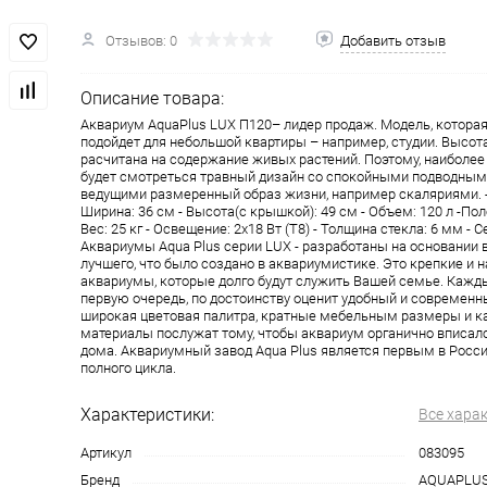
Отзывов: 0
Добавить отзыв
Описание товара:
Аквариум AquaPlus LUX П120– лидер продаж. Модель, котора
подойдет для небольшой квартиры – например, студии. Высот
расчитана на содержание живых растений. Поэтому, наиболе
будет смотреться травный дизайн со спокойными подводным
ведущими размеренный образ жизни, например скаляриями. - 
Ширина: 36 см - Высота(с крышкой): 49 см - Объем: 120 л -Пол
Вес: 25 кг - Освещение: 2х18 Вт (Т8) - Толщина стекла: 6 мм - 
Аквариумы Aqua Plus серии LUX - разработаны на основании 
лучшего, что было создано в аквариумистике. Это крепкие и
аквариумы, которые долго будут служить Вашей семье. Кажд
первую очередь, по достоинству оценит удобный и современн
широкая цветовая палитра, кратные мебельным размеры и 
материалы послужат тому, чтобы аквариум органично вписалс
дома. Аквариумный завод Aqua Plus является первым в Росс
полного цикла.
Характеристики:
Все хара
Артикул
083095
Бренд
AQUAPLU