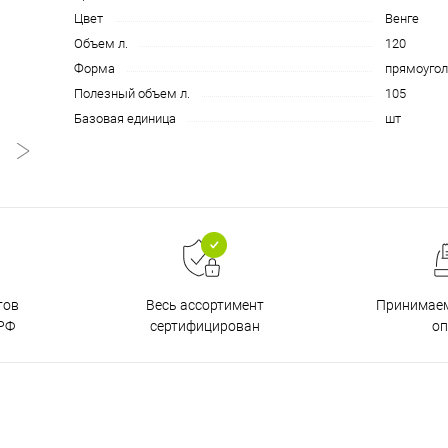
Цвет
Венге
Объем л.
120
Форма
прямоугол
Полезный объем л.
105
Базовая единица
шт
тов
Принимаем
Весь ассортимент
РФ
о
сертифицирован