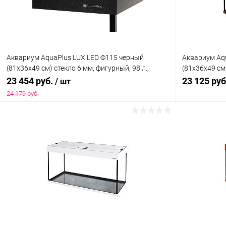
Аквариум AquaPlus LUX LED Ф115 черный
Аквариум Aqu
(81х36х49 см) стекло 6 мм, фигурный, 98 л.,
(81х36х49 см
аквар. коврик
л., аквар. ко
23 454 руб.
23 125 ру
/ шт
24 179 руб.
В корзину
Купить в 1 клик
Сравнение
Купить в 1
В избранное
Под заказ
В избранн