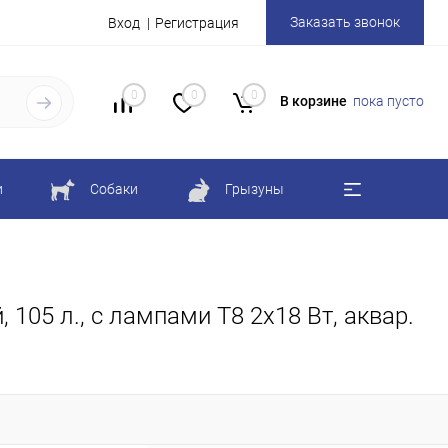
Заказать звонок
Вход
Регистрация
0
0
0
В корзине
пока пусто
и
Собаки
Грызуны
105 л., с лампами Т8 2х18 Вт, аквар.