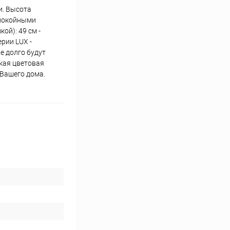
и. Высота
спокойными
ой): 49 см -
ерии LUX -
е долго будут
кая цветовая
 Вашего дома.