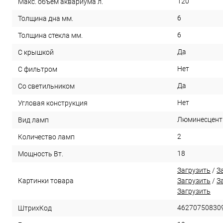
120
Макс. объем аквариума л.
6
Толщина дна мм.
6
Толщина стекла мм.
Да
С крышкой
Нет
С фильтром
Да
Со светильником
Нет
Угловая конструкция
Люминесцент
Вид ламп
2
Количество ламп
18
Мощность Вт.
Загрузить
/
З
Картинки товара
Загрузить
/
З
Загрузить
46270750830
ШтрихКод