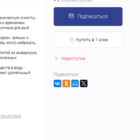
+ 5
Бонусных рублей
Подписаться
ханическую очистку
х со временем
сичные для рыб
ором, грязью и
Купить в 1 клик
бы этого избежать,
слитой из аквариума.
полезных
Недоступно
еств в воду -
меет длительный
Поделиться
ктеристики