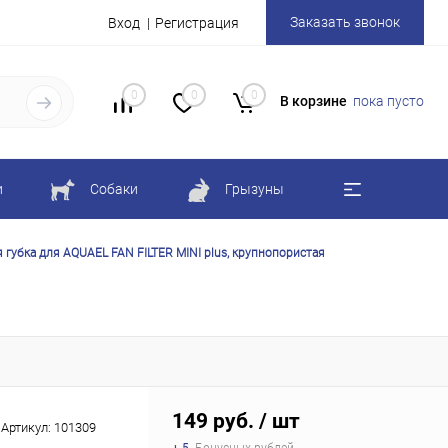
Заказать звонок
Вход
Регистрация
0
0
0
В корзине
пока пусто
и
Собаки
Грызуны
 губка для AQUAEL FAN FILTER MINI plus, крупнопористая
149 руб.
/ шт
Артикул:
101309