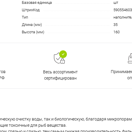
Базовая единица
шт
ШтрихКод
590554603
Тип
наполните
Длина (мм)
35
Высота (мм)
160
тов
Принимаем
Весь ассортимент
РФ
о
сертифицирован
ическую очистку воды, так и биологическую, благодаря микропорам,
щие токсичные для рыб вещества.
ром, грязью и слизью, тем самым снижая производительность филь