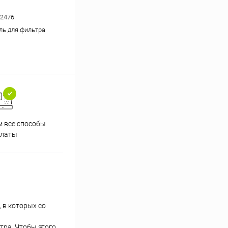
2476
ль для фильтра
 все способы
Принимаем заказы на сайте
Проф
платы
круглосуточно
 в которых со
тра. Чтобы этого