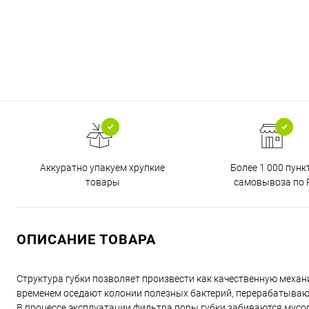
Аккуратно упакуем хрупкие
Более 1 000 пунк
товары
самовывоза по 
ОПИСАНИЕ ТОВАРА
Структура губки позволяет произвести как качественную механ
временем оседают колонии полезных бактерий, перерабатываю
В процессе эксплуатации фильтра поры губки забиваются мусо