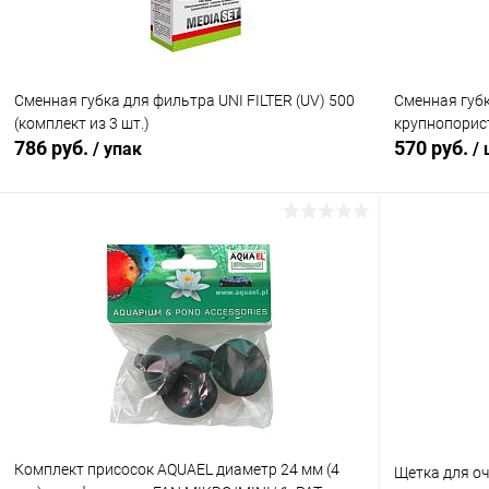
Сменная губка для фильтра UNI FILTER (UV) 500
Сменная губк
(комплект из 3 шт.)
крупнопорис
786 руб.
570 руб.
/ упак
/
В корзину
Купить в 1 клик
Сравнение
Купить в 1
В избранное
В наличии
В избранн
Комплект присосок AQUAEL диаметр 24 мм (4
Щетка для оч