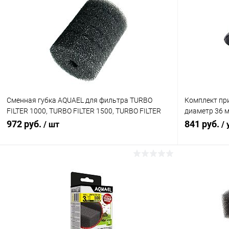
Сменная губка AQUAEL для фильтра TURBO
Комплект пр
FILTER 1000, TURBO FILTER 1500, TURBO FILTER
диаметр 36 м
2000; для помпы CIRСULATOR 1000, CIRCULATOR
2,3; TURBO FI
972 руб.
841 руб.
/ шт
/ 
1500, CIRCULATOR 2000, крупнопористая
(UV), CIRCUL
В корзину
Купить в 1 клик
Сравнение
Купить в 1
В избранное
В наличии
В избранн