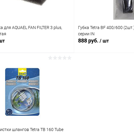
а для AQUAEL FAN FILTER 3 plus,
Губка Tetra BF 400/600 (2шт
тая
серии IN
888 руб.
 шт
/ шт
В корзину
В корз
 клик
Сравнение
Купить в 1 клик
ое
В наличии
В избранное
истки шлангов Tetra TB 160 Tube