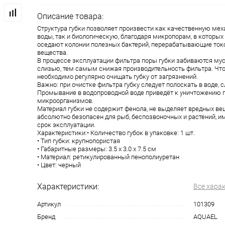
Описание товара:
Структура губки позволяет произвести как качественную ме
воды, так и биологическую, благодаря микропорам, в которы
оседают колонии полезных бактерий, перерабатывающие ток
вещества.
В процессе эксплуатации фильтра поры губки забиваются мус
слизью, тем самым снижая производительность фильтра. Что
необходимо регулярно очищать губку от загрязнений.
Важно: при очистке фильтра губку следует полоскать в воде, 
Промывание в водопроводной воде приведёт к уничтожению 
микроорганизмов.
Материал губки не содержит фенола, не выделяет вредных вещ
абсолютно безопасен для рыб, беспозвоночных и растений, и
срок эксплуатации.
Характеристики:• Количество губок в упаковке: 1 шт.
• Тип губки: крупнопористая
• Габаритные размеры: 3.5 х 3.0 х 7.5 см
• Материал: ретикулированный пенополиуретан
• Цвет: черный
Характеристики:
Все хара
Артикул
101309
Бренд
AQUAEL