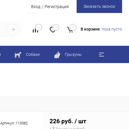
Заказать звонок
Вход
Регистрация
0
0
0
В корзине
пока пусто
и
Собаки
Грызуны
226 руб.
/ шт
Артикул:
113382