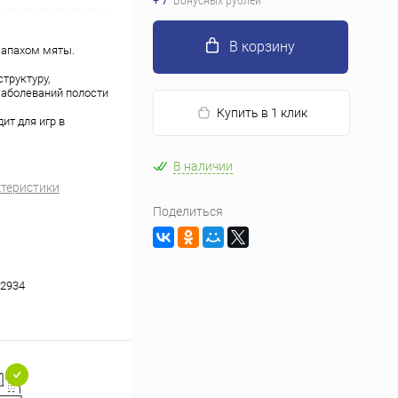
+ 7
Бонусных рублей
В корзину
запахом мяты.
труктуру,
заболеваний полости
Купить в 1 клик
ит для игр в
В наличии
ктеристики
Поделиться
2934