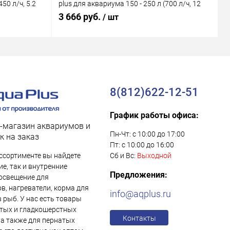
50 л/ч, 5.2
plus для аквариума 150 - 250 л (700 л/ч, 12
M
Вт)
В
3 666 руб.
1
/ шт
8(812)622-12-51
График работы офиса:
-магазин аквариумов и
Пн-Чт: с 10:00 до 17:00
к на заказ
Пт: с 10:00 до 16:00
ссортименте вы найдете
Сб и Вс:
Выходной
е, так и внутренние
Предложения:
освещение для
в, нагреватели, корма для
info@aqplus.ru
в рыб. У нас есть товары
тых и гладкошерстных
Контакты
 а также для пернатых