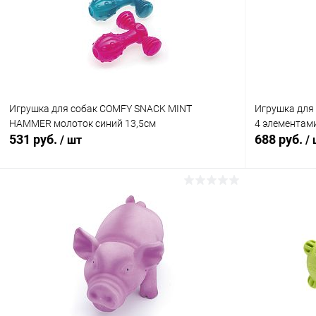
Игрушка для собак COMFY SNACK MINT
Игрушка для
HAMMER молоток синий 13,5см
4 элементам
531 руб.
688 руб.
/ шт
/
В корзину
Купить в 1 клик
Сравнение
Купить в 1
В избранное
В наличии
В избранн