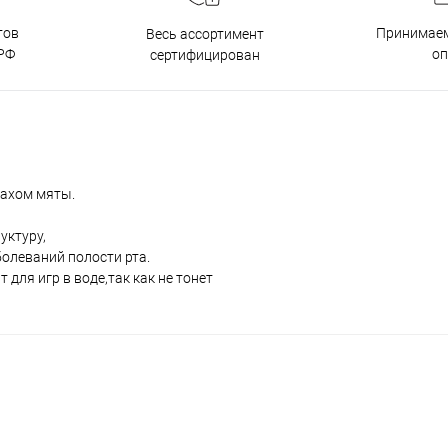
тов
Принимаем
Весь ассортимент
РФ
о
сертифицирован
пахом мяты.
уктуру,
олеваний полости рта.
для игр в воде,так как не тонет