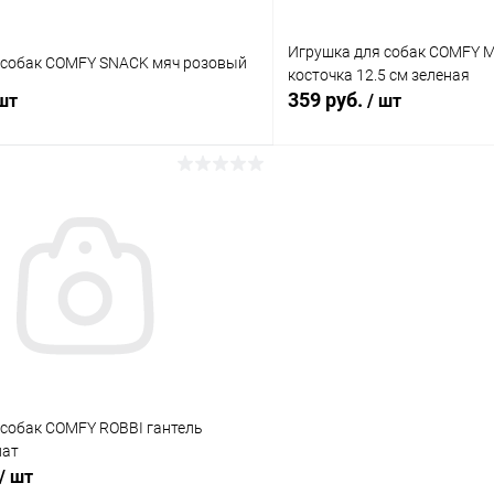
Игрушка для собак COMFY 
 собак COMFY SNACK мяч розовый
косточка 12.5 см зеленая
359 руб.
 шт
/ шт
В корзину
В корз
 клик
Сравнение
Купить в 1 клик
ое
В наличии
В избранное
 собак COMFY ROBBI гантель
нат
/ шт