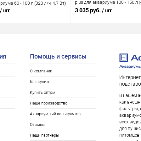
plus для аквариума 100 - 150 л (4
риума 60 - 100 л (320 л/ч, 4.7 Вт)
Вт)
3 035 руб.
/ шт
/ шт
ия
Помощь и сервисы
О компании
Интернет
Как купить
подставо
Купить оптом
В нашем а
как внешни
Наше производство
фильтры, 
Аквариумный калькулятор
аквариумо
всех видо
Отзывы
для пушис
питомцев,
Наши партнёры