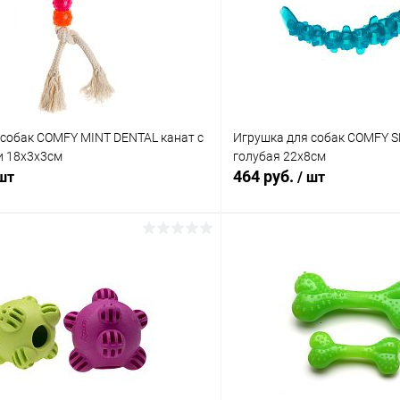
 собак COMFY MINT DENTAL канат с
Игрушка для собак COMFY 
и 18х3х3см
голубая 22х8см
464 руб.
 шт
/ шт
В корзину
В корз
 клик
Сравнение
Купить в 1 клик
ое
В наличии
В избранное