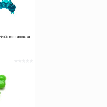
SNACK сороконожка
ину
Сравнение
В наличии