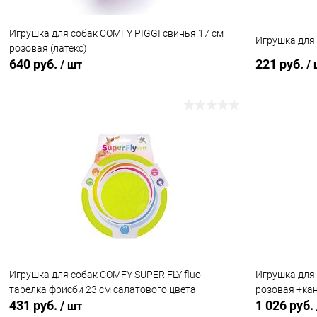
Игрушка для собак COMFY PIGGI свинья 17 см
Игрушка для
розовая (латекс)
640 руб.
221 руб.
/ шт
/
В корзину
Купить в 1 клик
Сравнение
Купить в 1
В избранное
В наличии
В избранн
Игрушка для собак COMFY SUPER FLY fluo
Игрушка для
тарелка фрисби 23 см салатового цвета
розовая +ка
431 руб.
1 026 руб.
/ шт