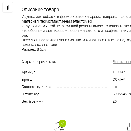
Описание товара:
Ирушка для собаки в форме косточки, ароматизированная с 
Материал: термопластичный эластомер.
Игрушки из мягкой нетоксичной резины имеют специальную с
что обеспечивает массаж десен животоного и профилактику 
рта.
Вкус мяты освежает запах из пасти животного.Отлично подход
воде,так как не тонет
Размер: 8.5см
Характеристики:
Все хара
Артикул
113382
Бренд
COMFY
Базовая единица
шт
ШтрихКод
590554619
Вес (грамм)
20