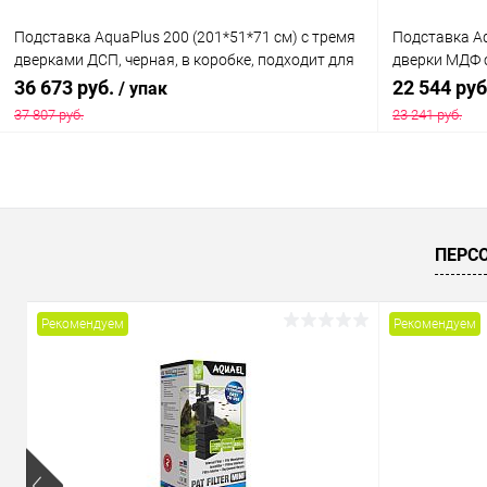
Подставка AquaPlus 200 (201*51*71 см) с тремя
Подставка Aq
дверками ДСП, черная, в коробке, подходит для
дверки МДФ с
модели аквариума LUX П700
подходит дл
36 673 руб.
22 544 ру
/ упак
37 807 руб.
23 241 руб.
В корзину
Купить в 1 клик
Сравнение
Купить в 1
ПЕРС
В избранное
Под заказ
В избранн
Рекомендуем
Рекомендуем