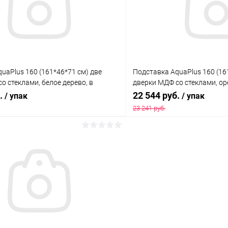
ое
Под заказ
В избранное
uaPlus 160 (161*46*71 см) две
Подставка AquaPlus 160 (16
о стеклами, белое дерево, в
дверки МДФ со стеклами, оре
ходит для модели аквариума LUX
подходит для модели аквар
б.
22 544 руб.
/ упак
/ упак
23 241 руб.
В корзину
В корз
 клик
Сравнение
Купить в 1 клик
ое
Под заказ
В избранное