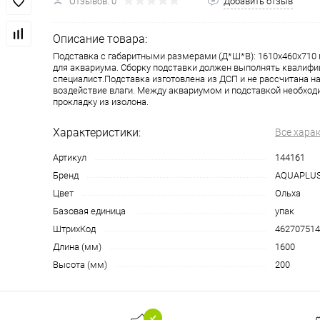
Отзывов: 0
Добавить отзыв
Описание товара:
Подставка с габаритными размерами (Д*Ш*В): 1610x460x710
для аквариума. Сборку подставки должен выполнять квалиф
специалист.Подставка изготовлена из ДСП и не рассчитана н
воздействие влаги. Между аквариумом и подставкой необход
прокладку из изолона.
Характеристики:
Все хара
Артикул
144161
Бренд
AQUAPLU
Цвет
Ольха
Базовая единица
упак
ШтрихКод
462707514
Длина (мм)
1600
Высота (мм)
200