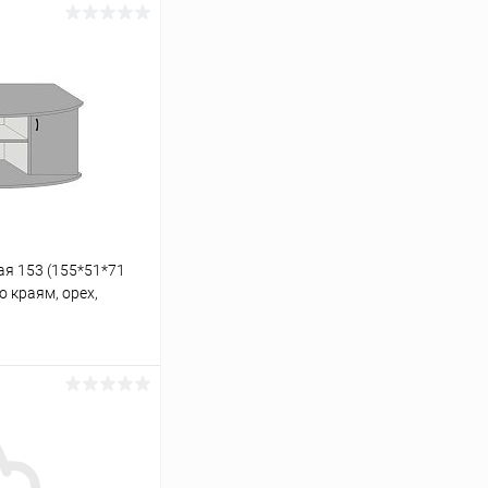
я 153 (155*51*71
 краям, орех,
одели аквариума LUX
ину
Сравнение