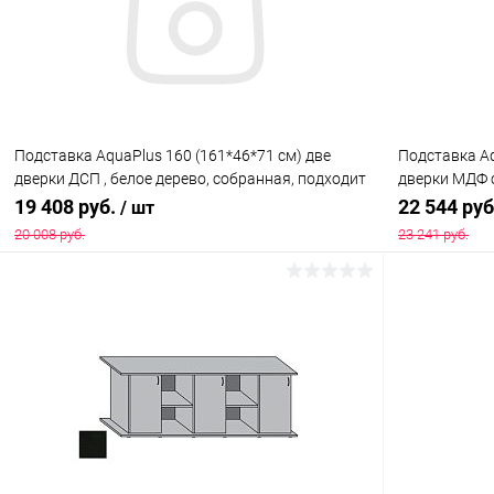
В избранное
Под заказ
В избранн
Подставка AquaPlus 160 (161*46*71 см) две
Подставка Aq
дверки ДСП , белое дерево, собранная, подходит
дверки МДФ с
для модели аквариума LUX П540
коробке, под
19 408 руб.
22 544 ру
/ шт
П540
20 008 руб.
23 241 руб.
В корзину
Купить в 1 клик
Сравнение
Купить в 1
В избранное
Под заказ
В избранн