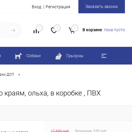
Заказать звонок
Вход
Регистрация
0
0
0
В корзине
пока пусто
и
Собаки
Грызуны
•
рки ДСП
 краям, ольха, в коробке , ПВХ
17 699 руб.
Экономия:
530 руб.