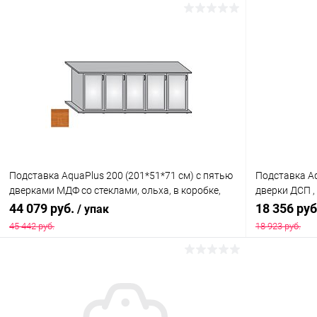
Подставка AquaPlus 200 (201*51*71 см) с пятью
Подставка Aq
дверками МДФ со стеклами, ольха, в коробке,
дверки ДСП ,
подходит для модели аквариума LUX П700
модели аква
44 079 руб.
18 356 ру
/ упак
45 442 руб.
18 923 руб.
В корзину
Купить в 1 клик
Сравнение
Купить в 1