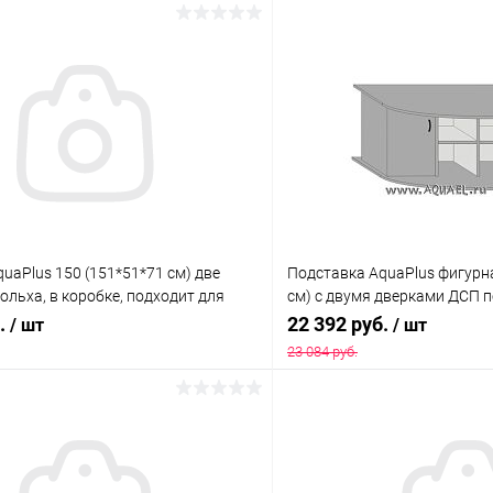
uaPlus 150 (151*51*71 см) две
Подставка AquaPlus фигурна
 ольха, в коробке, подходит для
см) с двумя дверками ДСП по
риума LUX П450
собранная, подходит для м
б.
22 392 руб.
/ шт
/ шт
Ф380
23 084 руб.
В корзину
В корз
 клик
Сравнение
Купить в 1 клик