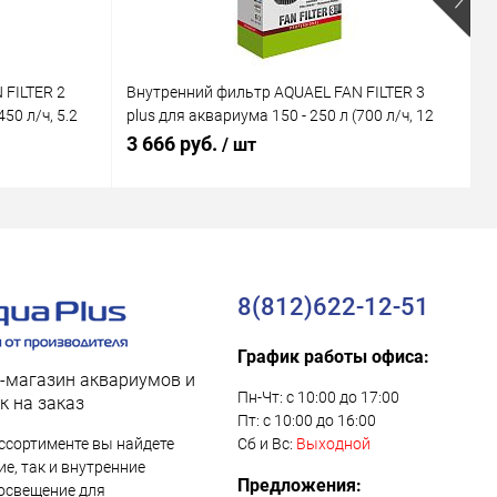
 FILTER 2
Внутренний фильтр AQUAEL FAN FILTER 3
В
50 л/ч, 5.2
plus для аквариума 150 - 250 л (700 л/ч, 12
M
Вт)
В
3 666 руб.
1
/ шт
8(812)622-12-51
График работы офиса:
-магазин аквариумов и
Пн-Чт: с 10:00 до 17:00
к на заказ
Пт: с 10:00 до 16:00
ссортименте вы найдете
Сб и Вс:
Выходной
е, так и внутренние
Предложения:
освещение для