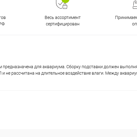
тов
Принимаем
Весь ассортимент
РФ
о
сертифицирован
м предназначена для аквариума. Сборку подставки должен выполн
и не рассчитана на длительное воздействие влаги. Между аквари