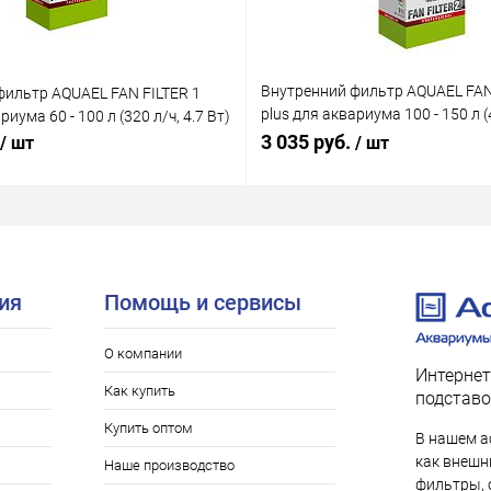
Внутренний фильтр AQUAEL FAN
фильтр AQUAEL FAN FILTER 1
plus для аквариума 100 - 150 л (4
риума 60 - 100 л (320 л/ч, 4.7 Вт)
Вт)
3 035 руб.
/ шт
/ шт
ия
Помощь и сервисы
О компании
Интернет
Как купить
подставо
Купить оптом
В нашем а
как внешни
Наше производство
фильтры, 