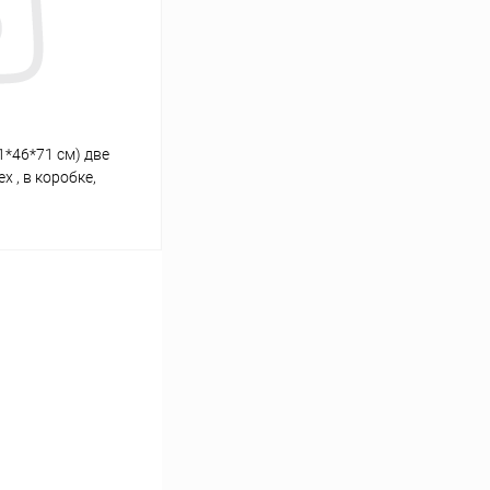
Под заказ
1*46*71 см) две
х , в коробке,
иума LUX П540
ину
Сравнение
Под заказ