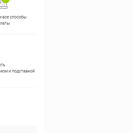
 все способы
Принимаем заказы на сайте
Проф
платы
круглосуточно
ять
умом и подставкой