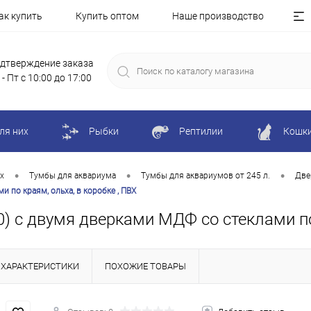
ак купить
Купить оптом
Наше производство
дтверждение заказа
 - Пт с 10:00 до 17:00
ля них
Рыбки
Рептилии
Кошк
•
•
•
х
Тумбы для аквариума
Тумбы для аквариумов от 245 л.
Две
 по краям, ольха, в коробке , ПВХ
0) с двумя дверками МДФ со стеклами по
ХАРАКТЕРИСТИКИ
ПОХОЖИЕ ТОВАРЫ