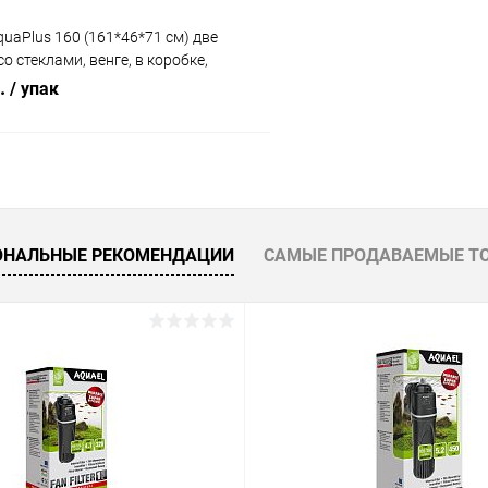
uaPlus 160 (161*46*71 см) две
о стеклами, венге, в коробке,
я модели аквариума LUX П540
б.
/ упак
В корзину
 клик
Сравнение
ОНАЛЬНЫЕ РЕКОМЕНДАЦИИ
САМЫЕ ПРОДАВАЕМЫЕ Т
ое
Под заказ