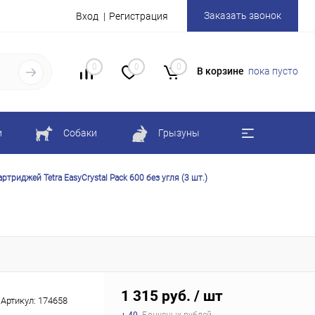
Заказать звонок
Вход
Регистрация
0
0
0
В корзине
пока пусто
и
Собаки
Грызуны
ртриджей Tetra ЕasyCrystal Pack 600 без угля (3 шт.)
1 315 руб.
/ шт
Артикул:
174658