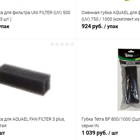
а для фильтра UNI FILTER (UV) 500
Сменная губка AQUAEL для ф
3 шт.)
(UV) 750 / 1000 (комплект из 
924 руб.
упак
/ упак
В корзину
В корз
 клик
Сравнение
Купить в 1 клик
ое
В наличии
В избранное
а для AQUAEL FAN FILTER 3 plus,
Губка Tetra BF 800/1000 (2ш
тая
серии IN
1 039 руб.
 шт
/ шт