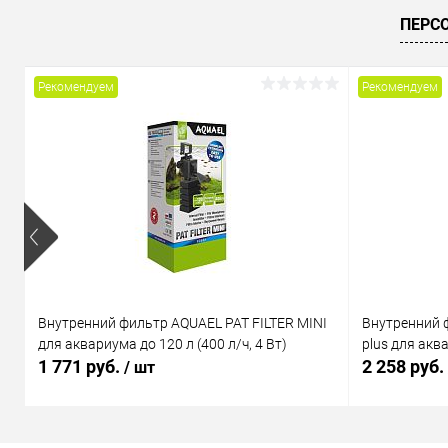
Купить в 1 клик
Сравнение
Купить в 1
ПЕРС
В избранное
В наличии
В избранн
Рекомендуем
Рекомендуем
Внутренний фильтр AQUAEL PAT FILTER MINI
Внутренний 
для аквариума до 120 л (400 л/ч, 4 Вт)
plus для аква
1 771 руб.
2 258 руб.
/ шт