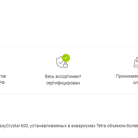
тов
Принимаем
Весь ассортимент
РФ
о
сертифицирован
yCrystal 600, устанавливаемых в аквариумах Tetra объемом более