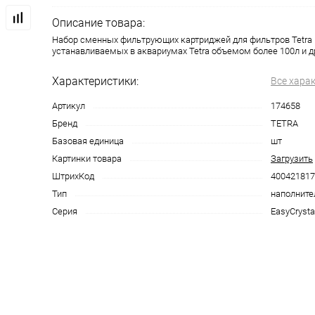
Описание товара:
Набор сменных фильтрующих картриджей для фильтров Tetra E
устанавливаемых в аквариумах Tetra объемом более 100л и д
Характеристики:
Все хара
Артикул
174658
Бренд
TETRA
Базовая единица
шт
Картинки товара
Загрузить
ШтрихКод
400421817
Тип
наполните
Серия
EasyCrysta