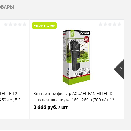
ОВАРЫ
Рекомендуем
Р
 FILTER 2
Внутренний фильтр AQUAEL FAN FILTER 3
В
50 л/ч, 5.2
plus для аквариума 150 - 250 л (700 л/ч, 12
M
Вт)
В
3 666 руб.
1
/ шт