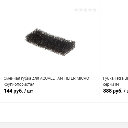
В корзину
Купить в 1 клик
Сравнение
Купить в 1
В избранное
В наличии
В избранн
Сменная губка для AQUAEL FAN FILTER MICRO,
Губка Tetra 
крупнопористая
серии IN
144 руб.
888 руб.
/ шт
/
В корзину