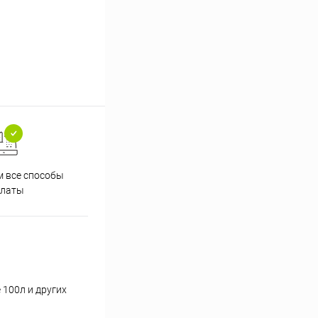
 все способы
Принимаем заказы на сайте
Проф
платы
круглосуточно
 100л и других