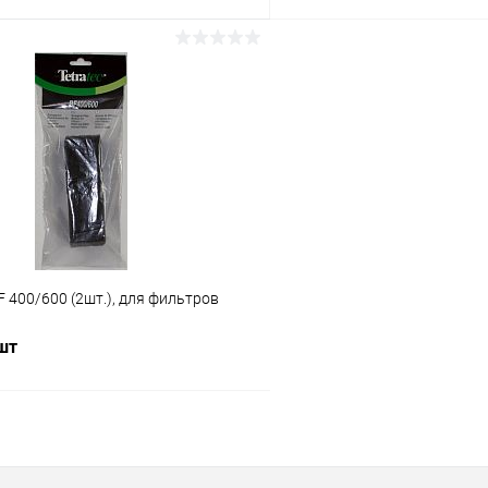
В корзину
В корз
 клик
Сравнение
Купить в 1 клик
ое
В наличии
В избранное
BF 400/600 (2шт.), для фильтров
 шт
В корзину