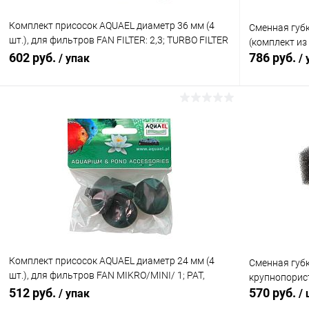
Комплект присосок AQUAEL диаметр 36 мм (4
Сменная губк
шт.), для фильтров FAN FILTER: 2,3; TURBO FILTER
(комплект из 
1000,1500,2000; UNI FILTER (UV), CIRCULATOR
602 руб.
786 руб.
/ упак
/ 
1000,1500,2000
В корзину
Купить в 1 клик
Сравнение
Купить в 1
В избранное
В наличии
В избранн
Комплект присосок AQUAEL диаметр 24 мм (4
Сменная губк
шт.), для фильтров FAN MIKRO/MINI/ 1; PAT,
крупнопорис
TURBO/CIRCULATOR 500; ASAP 300/500
512 руб.
570 руб.
/ упак
/