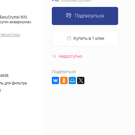
+ 40
Бонусных рублей
Подписаться
asyCrystal 600,
ругих аквариумах.
ктеристики
Купить в 1 клик
Недоступно
Поделиться
4658
ль для фильтра
l