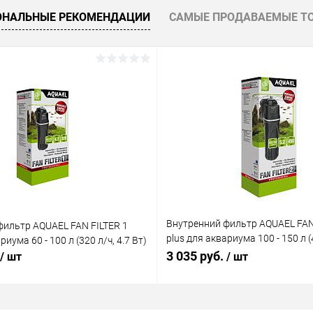
 клик
Сравнение
ОНАЛЬНЫЕ РЕКОМЕНДАЦИИ
САМЫЕ ПРОДАВАЕМЫЕ Т
ое
В наличии
Внутренний фильтр AQUAEL FAN
фильтр AQUAEL FAN FILTER 1
plus для аквариума 100 - 150 л (4
риума 60 - 100 л (320 л/ч, 4.7 Вт)
Вт)
3 035 руб.
/ шт
/ шт