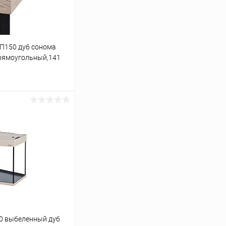
 П150 дуб сонома
прямоугольный,141
ину
Сравнение
В наличии
0 выбеленный дуб