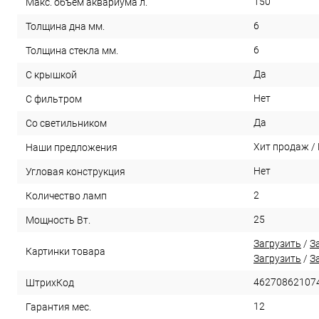
150
Макс. объем аквариума л.
6
Толщина дна мм.
6
Толщина стекла мм.
Да
С крышкой
Нет
С фильтром
Да
Со светильником
Хит продаж /
Наши предложения
Нет
Угловая конструкция
2
Количество ламп
25
Мощность Вт.
Загрузить
/
З
Картинки товара
Загрузить
/
З
46270862107
ШтрихКод
12
Гарантия мес.