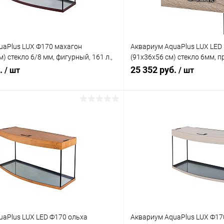
uaPlus LUX Ф170 махагон
Аквариум AquaPlus LUX LED
) стекло 6/8 мм, фигурный, 161 л.,
(91х36х56 см) стекло 6мм, 
 2х30 Вт, аквар. коврик
л., аквариумный коврик
б.
25 352 руб.
/ шт
/ шт
В корзину
В корз
 клик
Сравнение
Купить в 1 клик
ое
В наличии
В избранное
uaPlus LUX LED Ф170 ольха
Аквариум AquaPlus LUX Ф17