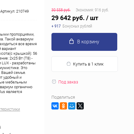
30 558 руб.
Экономия:
916 руб.
Артикул:
210749
29 642 руб.
/ шт
+ 917
Бонусных рублей
овыми пропорциями,
а. Такой аквариум
В корзину
аходиться все время
й вариант
ысота(с крышкой): 56
ние: 2х25 Вт (Т8) -
и LUX - разработаны
Купить в 1 клик
риумистике. Это
ь Вашей семье.
ит удобный и
Под заказ
тные мебельным
квариум органично
lus является
Поделиться
ктеристики
S