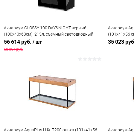
Аквариум GLOSSY 100 DAY&NIGHT черный
Аквариум Aq
(100х40х63см), 215л, съемный светодиодный
(101х41х56 см
модуль LEDDY TUBE 14W SUNNY D&N 2.0 = 2 шт.
с лампами Т8
56 614 руб.
35 023 ру
/ шт
NEW (вместо 112649)
58 364 руб.
В корзину
Купить в 1 клик
Сравнение
Купить в 1
В избранное
В наличии
В избранн
Аквариум AquaPlus LUX П200 ольха (101х41х56
Аквариум Aq