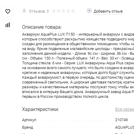
Отзывов: 0
Добавить отзыв
Описание товара:
Аквариум AquaPlus LUX П150 - интерьерный аквариум с вид
которые способствуют раскрытию изящества подводного мир
создан для размещения в общественном помещении, чтобы н
на виду. Яркие подвижные малавийские цихлиды - прекрасны
заполнения данной модели. - Длина: 9с см - Ширина: 36 см - В
см - Объем: 150 л - Полезный объем: 141 л - Вес: 33 кг - Освеще
Толщина стекла: 6 мм - Серия: LUX Аквариумы Aqua Plus сери
на основании всего самого лучшего, что было создано в аква
крепкие и надежные аквариумы, которые долго будут служит
Каждый аквариумист, в первую очередь, по достоинству оцен
современный светильник. А широкая цветовая палитра, кра
размеры и качественные материалы послужат тому, чтобы а
вписался в интерьер Вашего дома. Аквариумный завод Aqua P
первым в России производством полного цикла.
Характеристики:
Все хара
Артикул
210749
Бренд
AQUAPLU