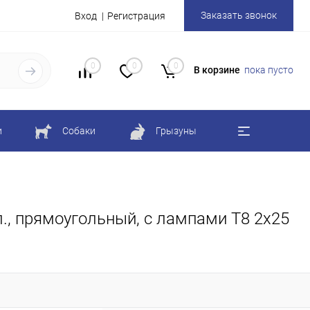
Заказать звонок
Вход
Регистрация
0
0
0
В корзине
пока пусто
и
Собаки
Грызуны
., прямоугольный, с лампами Т8 2х25