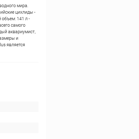
водного мира.
ийские цихлиды -
 объем: 141 л -
 всего самого
ждый аквариумист,
размеры и
lus является