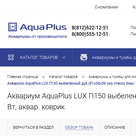
О компании
К
8(812)622-12-51
По
8(800)555-12-51
Пн
КАТАЛОГ ТОВАРОВ
Аквариумы и тумбы д
•
•
Главная страница
Каталог товаров
Аквариумы и тумбы для ни
Аквариум AquaPlus LUX П150 выбеленный дуб (91х36х56 см) стекло 6мм, 14
Аквариум AquaPlus LUX П150 выбеленн
Вт, аквар. коврик
ВЕРНУТЬСЯ В РАЗДЕЛ
ОБЗОР ТОВАРА
ОПИСАНИЕ