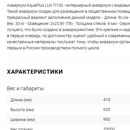
Аквариум AquaPlus LUX П150 - интерьерный аквариум с видов
Такой аквариум создан для размещения в общественном помеще
прекрасный вариант заполнения данной модели. - Длина: 9с см - 
Вес: 33 кг - Освещение: 2х25 Вт (Т8) - Толщина стекла: 6 мм - С
лучшего, что было создано в аквариумистике. Это крепкие и н
в первую очередь, по достоинству оценит удобный и современ
качественные материалы послужат тому, чтобы аквариум орган
первым в России производством полного цикла.
ХАРАКТЕРИСТИКИ
Вес и габариты
410
Длина (мм)
620
Высота (мм)
950
Ширина (мм)
33000
Вес (грамм)