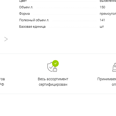
Цвет
Выбеленн
Объем л.
150
Форма
прямоугол
Полезный объем л.
141
Базовая единица
шт
тов
Принимаем
Весь ассортимент
РФ
о
сертифицирован