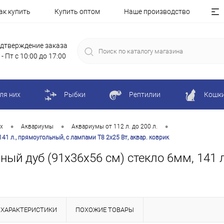
ак купить
Купить оптом
Наше производство
дтверждение заказа
 - Пт с 10:00 до 17:00
ля них
Рыбки
Рептилии
Кошк
•
•
•
х
Аквариумы
Аквариумы от 112 л. до 200 л.
1 л., прямоугольный, с лампами Т8 2х25 Вт, аквар. коврик
ый дуб (91х36х56 см) стекло 6мм, 141 л
ХАРАКТЕРИСТИКИ
ПОХОЖИЕ ТОВАРЫ