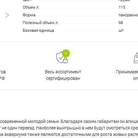
Объем л.
115
Форма
панорамн
Полезный объем л.
98
Базовая единица
шт
тов
Принимаем
Весь ассортимент
РФ
о
сертифицирован
современной молодой семьи. Благодаря своим габаритам он впише
 не один переезд. Наиболее выигрышно в нем будут смотреться сре
ина аквариума также являются достаточными для роста живых раст