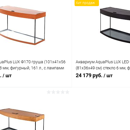
Хит продаж
 клик
Сравнение
Купить в 1 клик
ое
Под заказ
В избранное
uaPlus LUX Ф170 груша (101х41х56
Аквариум AquaPlus LUX LED
/8 мм, фигурный, 161 л., с лампами
(81х36х49 см) стекло 6 мм, ф
квар. коврик
аквар. коврик
б.
24 179 руб.
/ шт
/ шт
В корзину
В корз
 клик
Сравнение
Купить в 1 клик
ое
Под заказ
В избранное