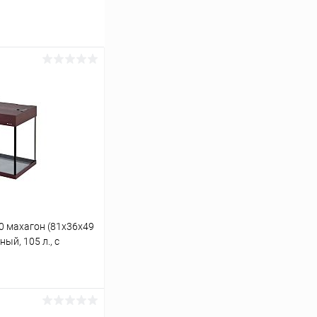
0 махагон (81х36х49
ый, 105 л., с
 коврик
ину