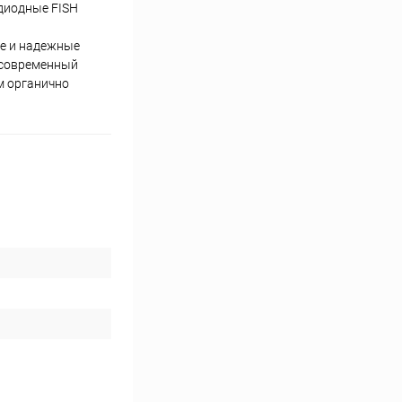
одиодные FISH
ие и надежные
и современный
м органично