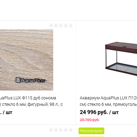
uaPlus LUX Ф115 дуб сонома
Аквариум AquaPlus LUX П12
 стекло 6 мм, фигурный, 98 л., с
см) стекло 6 мм, прямоугольн
х18Вт, аквар. коврик
лампами Т8 2х18 Вт, аквар.
б.
24 996 руб.
/ шт
/ шт
25 769 руб.
Рекомендуем
В корзину
В корз