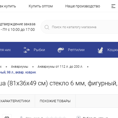
ак купить
Купить оптом
Наше производство
дтверждение заказа
 - Пт с 10:00 до 17:00
ля них
Рыбки
Рептилии
Кошк
•
•
•
х
Аквариумы
Аквариумы от 112 л. до 200 л.
й, 98 л., аквар. коврик
 (81х36х49 см) стекло 6 мм, фигурный, 9
ХАРАКТЕРИСТИКИ
ПОХОЖИЕ ТОВАРЫ