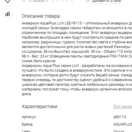
Отзывов: 0
Добавить отзыв
Описание товара:
Аквариум AquaPlus LUX LED Ф115 – оптимальный аквариум д
молодой семьи. Благодаря своим габаритам он впишется в лю
ограниченное по площади, помещение. Этот аквариум выдержи
Наиболее выигрышно в нем будут смотреться средние по раз
например: радужницы, гурами. Количество света и глубина а
являются достаточными для роста живых растений.Размеры: 
см;Ширина: 36 см;Высота(с крышкой): 49 см - Объем:115 лит
98 л - Вес: 23 кг.Освещение:лампы светодиодные FISH TANK 2
синяя, бело-красна
Аквариумы Aqua Plus серии LUX - разработаны на основании 
лучшего, что было создано в аквариумистике. Это крепкие и
аквариумы, которые долго будут служить Вашей семье. Кажд
первую очередь, по достоинству оценит удобный и современн
широкая цветовая палитра, кратные мебельным размеры и 
материалы послужат тому, чтобы аквариум органично вписалс
дома.
Характеристики:
Все хара
Артикул
a90113
Бренд
AQUAPLU
Цвет
Груша