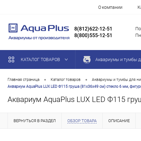
О компании
К
8(812)622-12-51
По
8(800)555-12-51
Пн
КАТАЛОГ ТОВАРОВ
Аквариумы и тумбы д
•
•
Главная страница
Каталог товаров
Аквариумы и тумбы для ни
Аквариум AquaPlus LUX LED Ф115 груша (81х36х49 см) стекло 6 мм, фигурны
Аквариум AquaPlus LUX LED Ф115 груша
ВЕРНУТЬСЯ В РАЗДЕЛ
ОБЗОР ТОВАРА
ОПИСАНИЕ