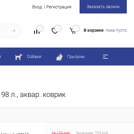
Заказать звонок
Вход
Регистрация
0
0
0
В корзине
пока пусто
и
Собаки
Грызуны
8 л., аквар. коврик
24 179 руб.
Экономия:
725 руб.