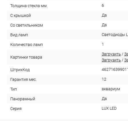
6
Толщина стекла мм.
Да
С крышкой
Да
Со светильником
Светодиоды 
Вид ламп
1
Количество ламп
Загрузить
/
З
Картинки товара
Загрузить
/
З
46271639901
ШтрихКод
12
Гарантия мес.
аквариум
Тип
Да
Панорамный
LUX LED
Серия