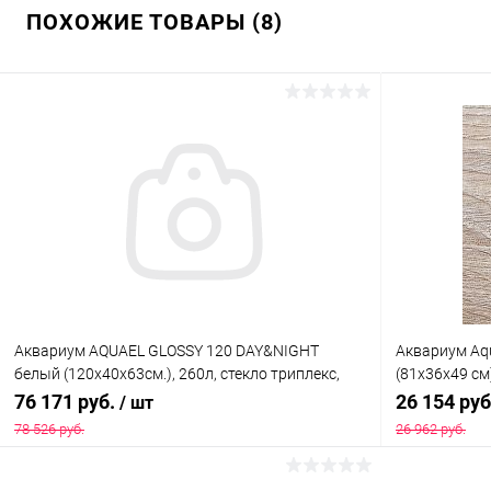
ПОХОЖИЕ ТОВАРЫ (8)
Аквариум AQUAEL GLOSSY 120 DAY&NIGHT
Аквариум Aq
белый (120х40х63см.), 260л, стекло триплекс,
(81х36х49 см)
съемный светодиодный модуль LEDDY TUBE
лампами Т8 2
76 171 руб.
26 154 ру
/ шт
17W SUNNY D&N 2.0 = 3 шт NEW (вместо 121501)
78 526 руб.
26 962 руб.
В корзину