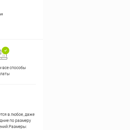
ая
 все способы
Принимаем заказы на сайте
Проф
платы
круглосуточно
тся в любое, даже
дние по размеру
ений.Размеры: