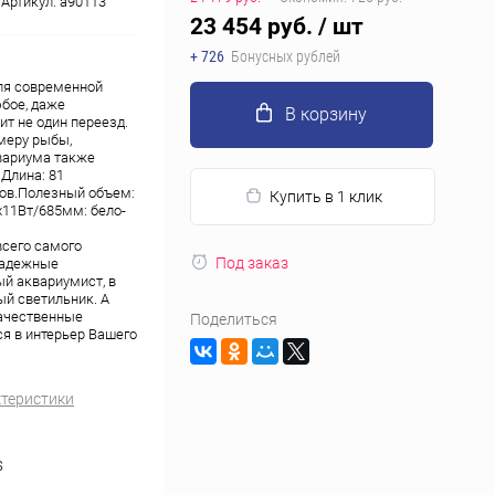
Артикул:
a90113
23 454 руб.
/ шт
+ 726
Бонусных рублей
ля современной
бое, даже
В корзину
т не один переезд.
меру рыбы,
квариума также
Длина: 81
ров.Полезный объем:
Купить в 1 клик
х11Вт/685мм: бело-
всего самого
Под заказ
 надежные
ый аквариумист, в
ый светильник. А
качественные
Поделиться
я в интерьер Вашего
ктеристики
S