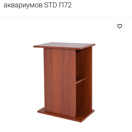
аквариумов STD П72