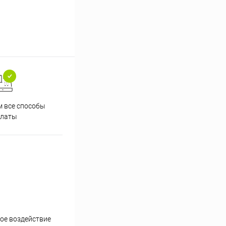
 все способы
Принимаем заказы на сайте
Проф
платы
круглосуточно
ое воздействие