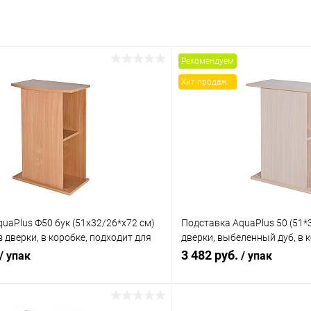
Рекомендуем
Хит продаж
uaPlus Ф50 бук (51х32/26*х72 см)
Подставка AquaPlus 50 (51*3
з дверки, в коробке, подходит для
дверки, выбеленный дуб, в 
риума STD Ф50
для моделей аквариумов ST
3 482 руб.
/ упак
/ упак