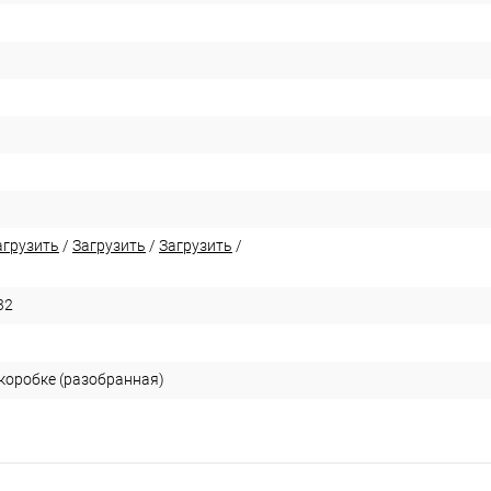
агрузить
/
Загрузить
/
Загрузить
/
32
 коробке (разобранная)