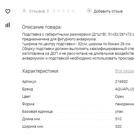
Отзывов: 0
Добавить отзыв
Описание товара:
Подставка с габаритными размерами (Д*Ш*В): 51х32/26*х72 
предназначена для фигурного аквариума.
*ширина по центру подставки - 32см, ширина по бокам 26 см
Сборку подставки должен выполнять квалифицированный спе
изготовлена из ДСП и не рассчитана на длительное воздейств
аквариумом и подставкой необходимо использовать прокладк
Характеристики:
Все хара
Артикул
216932
Бренд
AQUAPLU
Цвет
Орех
Форма
панорамн
Базовая единица
упак
Длина мм.
510
Ширина мм.
320