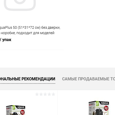
uaPlus 50 (51*31*72 см) без дверки,
в коробке, подходит для моделей
STD П60
/ упак
В корзину
 клик
Сравнение
ОНАЛЬНЫЕ РЕКОМЕНДАЦИИ
САМЫЕ ПРОДАВАЕМЫЕ Т
ое
В наличии