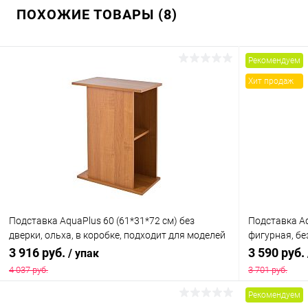
ПОХОЖИЕ ТОВАРЫ (8)
Рекомендуем
Хит продаж
Подставка AquaPlus 60 (61*31*72 см) без
Подставка Aq
дверки, ольха, в коробке, подходит для моделей
фигурная, бе
аквариумов STD П72
модели аква
3 916 руб.
3 590 руб.
/ упак
4 037 руб.
3 701 руб.
Рекомендуем