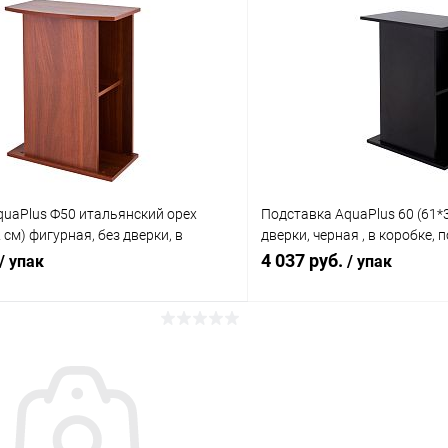
В корзину
В корз
 клик
Сравнение
Купить в 1 клик
ое
Под заказ
В избранное
quaPlus Ф50 итальянский орех
Подставка AquaPlus 60 (61*3
 см) фигурная, без дверки, в
дверки, черная , в коробке, 
ходит для модели аквариума STD
моделей аквариумов STD П
4 037 руб.
/ упак
/ упак
В корзину
В корз
 клик
Сравнение
Купить в 1 клик
ое
Под заказ
В избранное