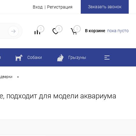
Заказать звонок
Вход
Регистрация
0
0
0
В корзине
пока пусто
и
Собаки
Грызуны
•
 дверки
ке, подходит для модели аквариума