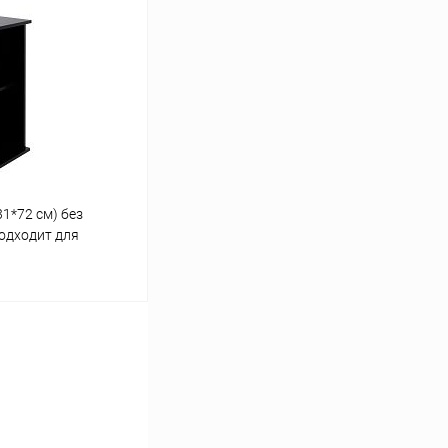
ину
Сравнение
В наличии
1*72 см) без
подходит для
72
ину
Сравнение
В наличии