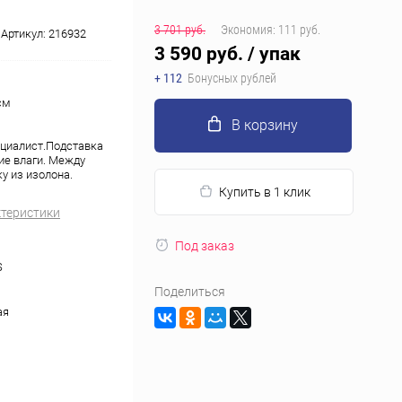
3 701 руб.
Экономия:
111 руб.
Артикул:
216932
3 590 руб.
/ упак
+ 112
Бонусных рублей
см
В корзину
циалист.Подставка
ие влаги. Между
у из изолона.
Купить в 1 клик
ктеристики
Под заказ
S
Поделиться
ая