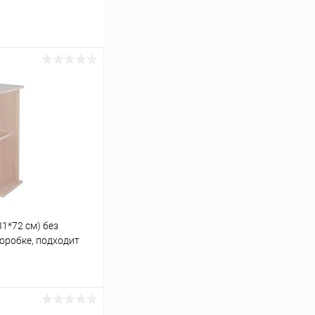
1*72 см) без
коробке, подходит
D П60