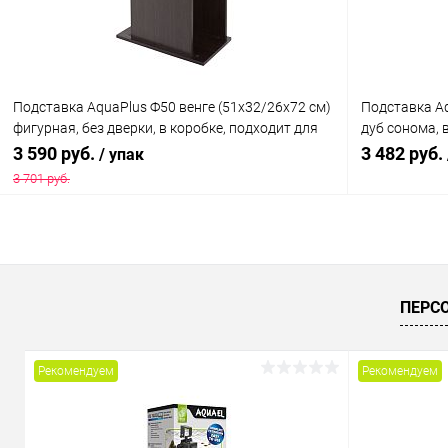
Подставка AquaPlus Ф50 венге (51х32/26х72 см)
Подставка Aq
фигурная, без дверки, в коробке, подходит для
дуб сонома, 
модели аквариума STD Ф50
аквариумов 
3 590 руб.
3 482 руб.
/ упак
3 701 руб.
В корзину
Купить в 1 клик
Сравнение
Купить в 1
ПЕРС
В избранное
Под заказ
В избранн
Рекомендуем
Рекомендуем