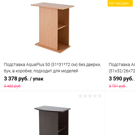
В корзину
Хит продаж
Купить в 1 клик
Сравнение
Купить в 1
В избранное
Под заказ
В избранн
Подставка AquaPlus 50 (51*31*72 см) без дверки,
Подставка A
бук, в коробке, подходит для моделей
(51х32/26х72
аквариумов STD П60
коробке, под
3 378 руб.
3 590 руб.
/ упак
Ф50
3 482 руб.
3 701 руб.
В корзину
Купить в 1 клик
Сравнение
Купить в 1
В избранное
Под заказ
В избранн