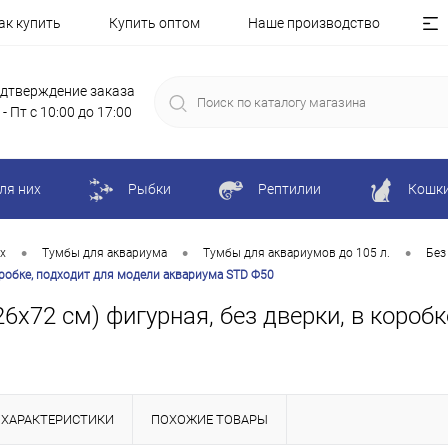
ак купить
Купить оптом
Наше производство
дтверждение заказа
 - Пт с 10:00 до 17:00
ля них
Рыбки
Рептилии
Кошк
•
•
•
х
Тумбы для аквариума
Тумбы для аквариумов до 105 л.
Без
коробке, подходит для модели аквариума STD Ф50
6х72 см) фигурная, без дверки, в короб
ХАРАКТЕРИСТИКИ
ПОХОЖИЕ ТОВАРЫ