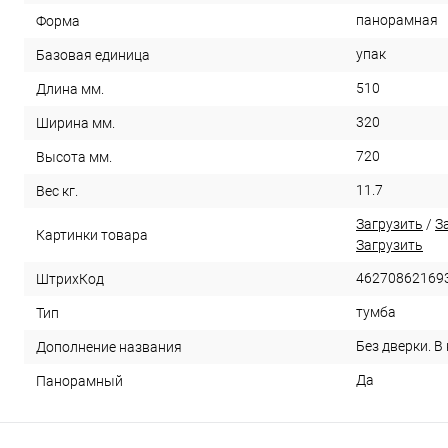
панорамная
Форма
упак
Базовая единица
510
Длина мм.
320
Ширина мм.
720
Высота мм.
11.7
Вес кг.
Загрузить
/
З
Картинки товара
Загрузить
46270862169
ШтрихКод
тумба
Тип
Без дверки. В
Дополнение названия
Да
Панорамный