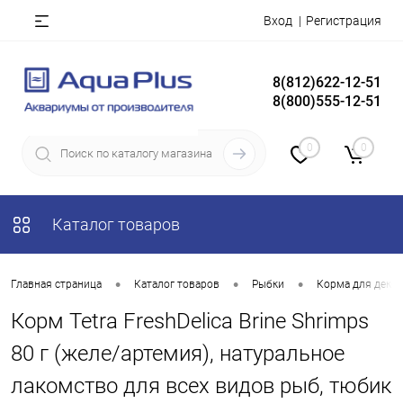
Вход
Регистрация
8(812)622-12-51
8(800)555-12-51
0
0
Каталог товаров
•
•
•
Главная страница
Каталог товаров
Рыбки
Корма для деко
Корм Tetra FreshDelica Brine Shrimps
80 г (желе/артемия), натуральное
лакомство для всех видов рыб, тюбик