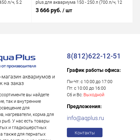
50 л/ч, 5.2
plus для аквариума 150 - 250 л (700 л/ч, 12
M
Вт)
В
3 666 руб.
1
/ шт
8(812)622-12-51
График работы офиса:
-магазин аквариумов и
Пн-Чт: с 10:00 до 17:00
к на заказ
Пт: с 10:00 до 16:00
ссортименте вы найдете
Сб и Вс:
Выходной
е, так и внутренние
Предложения:
освещение для
в, нагреватели, корма для
info@aqplus.ru
в рыб. У нас есть товары
тых и гладкошерстных
Контакты
 а также для пернатых