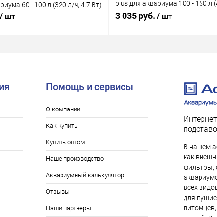
plus для аквариума 100 - 150 л (4
риума 60 - 100 л (320 л/ч, 4.7 Вт)
Вт)
3 035 руб.
/ шт
/ шт
ия
Помощь и сервисы
О компании
Интернет
Как купить
подставо
Купить оптом
В нашем а
как внешни
Наше производство
фильтры, 
Аквариумный калькулятор
аквариумо
всех видо
Отзывы
для пушис
питомцев,
Наши партнёры