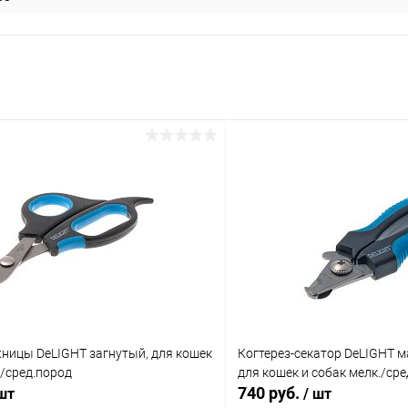
жницы DeLIGHT загнутый, для кошек
Когтерез-секатор DeLIGHT м
./сред.пород
для кошек и собак мелк./сре
740 руб.
 шт
/ шт