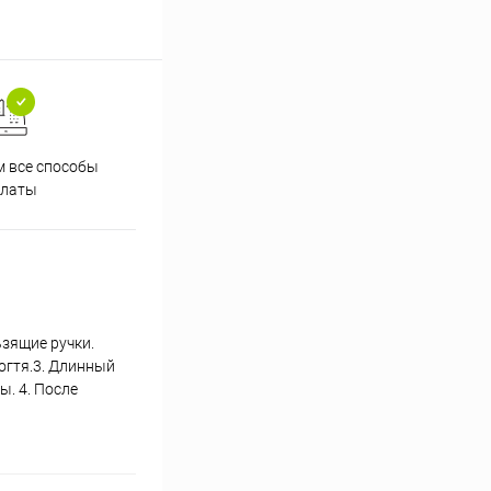
 все способы
Принимаем заказы на сайте
Проф
платы
круглосуточно
ьзящие ручки.
когтя.3. Длинный
ы. 4. После