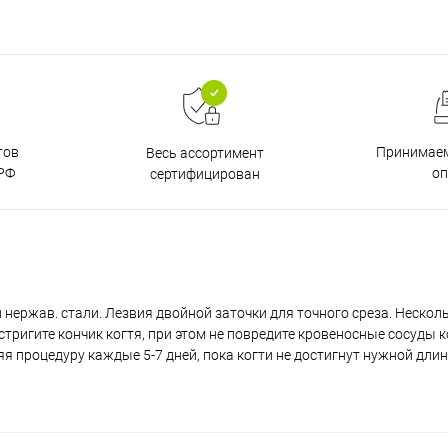
тов
Принимаем
Весь ассортимент
РФ
о
сертифицирован
нержав. стали. Лезвия двойной заточки для точного среза. Нескол
стригите кончик когтя, при этом не повредите кровеносные сосуды 
я процедуру каждые 5-7 дней, пока когти не достигнут нужной длин