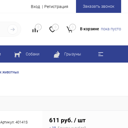
Заказать звонок
Вход
Регистрация
0
0
0
В корзине
пока пусто
и
Собаки
Грызуны
их животных
611 руб.
/ шт
Артикул:
40141S