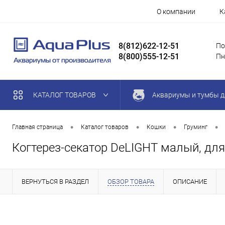
О компании
К
8(812)622-12-51
По
8(800)555-12-51
Пн
КАТАЛОГ ТОВАРОВ
Аквариумы и тумбы д
•
•
•
•
Главная страница
Каталог товаров
Кошки
Груминг
Когтерез-секатор DeLIGHT малый, дл
ВЕРНУТЬСЯ В РАЗДЕЛ
ОБЗОР ТОВАРА
ОПИСАНИЕ