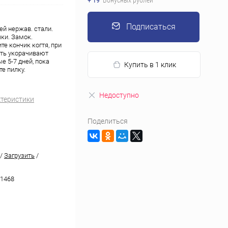
+ 19
Бонусных рублей
Подписаться
й нержав. стали.
ки. Замок.
те кончик когтя, при
оть укорачивают
е 5-7 дней, пока
Купить в 1 клик
те пилку.
Недоступно
ктеристики
Поделиться
/
Загрузить
/
1468