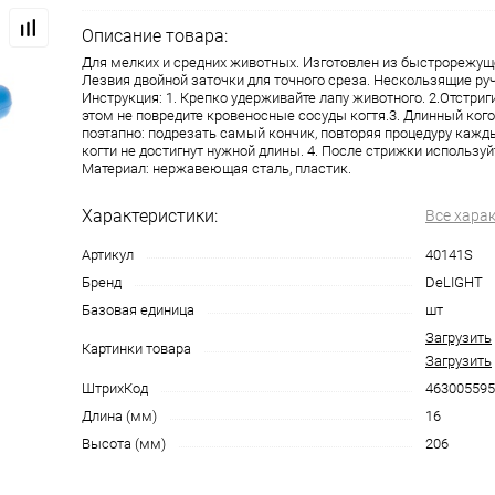
Описание товара:
Для мелких и средних животных. Изготовлен из быстрорежуще
Лезвия двойной заточки для точного среза. Нескользящие руч
Инструкция: 1. Крепко удерживайте лапу животного. 2.Отстриги
этом не повредите кровеносные сосуды когтя.3. Длинный ког
поэтапно: подрезать самый кончик, повторяя процедуру кажды
когти не достигнут нужной длины. 4. После стрижки используй
Материал: нержавеющая сталь, пластик.
Характеристики:
Все хара
Артикул
40141S
Бренд
DeLIGHT
Базовая единица
шт
Загрузить
Картинки товара
Загрузить
ШтрихКод
463005595
Длина (мм)
16
Высота (мм)
206