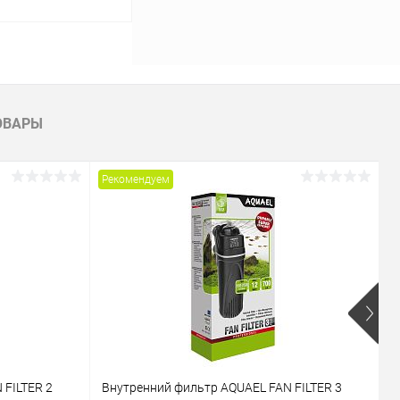
ину
Сравнение
ОВАРЫ
В наличии
Рекомендуем
Р
 FILTER 2
Внутренний фильтр AQUAEL FAN FILTER 3
В