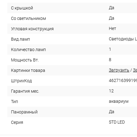
Да
С крышкой
Да
Со светильником
Нет
Угловая конструкция
Светодиоды 
Вид ламп
1
Количество ламп
8
Мощность Вт.
Загрузить
/
З
Картинки товара
46271639919
ШтрихКод
12
Гарантия мес.
аквариум
Тип
Да
Панорамный
STD LED
Серия