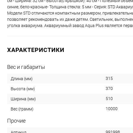
см - Ширина: 32 см - Высота(с крышкой): 40 см - Полезный объем:
синие, бело-красные- Толщина стекла: 5 мм - Серия: STD Аквар
Модели STD отличаются компактным размером, привлекательны
позволяет рекомендовать их даже детям. Светильник, выполне
уголка аквариума. Аквариумный завод Aqua Plus является пер
ХАРАКТЕРИСТИКИ
Вес и габариты
315
Длина (мм)
370
Высота (мм)
510
Ширина (мм)
10000
Вес (грамм)
Прочие
991998
Артикул