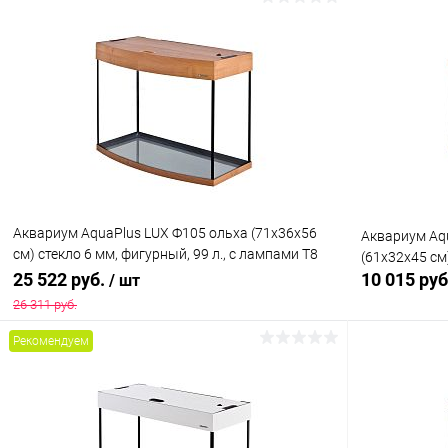
В корзину
Купить в 1 клик
Сравнение
Купить в 1
В избранное
Под заказ
В избранн
Аквариум AquaPlus LUX Ф105 ольха (71х36х56
Аквариум Aq
см) стекло 6 мм, фигурный, 99 л., с лампами Т8
(61х32х45 см)
2х18 Вт, аквар. коврик
25 522 руб.
10 015 ру
/ шт
26 311 руб.
Рекомендуем
В корзину
Купить в 1 клик
Сравнение
Купить в 1
В избранное
Под заказ
В избранн