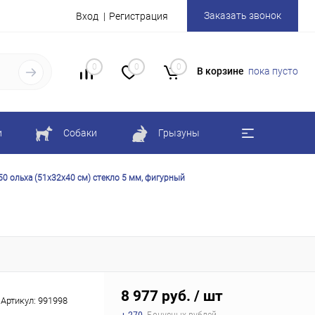
Заказать звонок
Вход
Регистрация
0
0
0
В корзине
пока пусто
и
Собаки
Грызуны
0 ольха (51х32х40 см) стекло 5 мм, фигурный
8 977 руб.
/ шт
Артикул:
991998