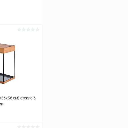
х36х56 см) стекло 6
ик