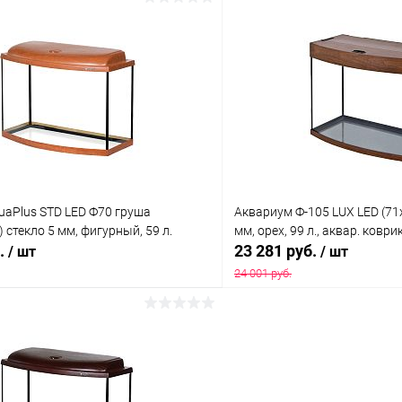
В корзину
В корз
 клик
Сравнение
Купить в 1 клик
ое
В наличии
В избранное
uaPlus STD LED Ф70 груша
Аквариум Ф-105 LUX LED (71
 стекло 5 мм, фигурный, 59 л.
мм, орех, 99 л., аквар. коври
б.
23 281 руб.
/ шт
/ шт
24 001 руб.
В корзину
В корз
 клик
Сравнение
Купить в 1 клик
ое
В наличии
В избранное