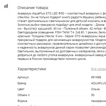
Описание товара:
Аквариум AquaPlus STD LED Ф50 – компактный аквариум с 
стеклом. Он не только подарит много радости Вашему ребенку
станет оригинальным светильником для детской комнаты в в
Золотые рыбки прекрасно подойдут для этой модели. - Длина: 
см - Высота(с крышкой): 40 см - Полезный объем: 42 литра - Ве
Светодиодное освещение: FISH TANK Т4 2х6 Вт, 1 режим, бело-
красные- Толщина стекла: 5 мм - Серия: STD Аквариумы Aqua P
прекрасный подарок для начинающих аквариумистов. Модели
компактным размером, привлекательным дизайном и доступн
и надежность аквариумов данной серии позволяет рекомендо
Светильник, выполненный из долговечных материалов, легко 
добраться до любого уголка аквариума. Аквариумный завод A
первым в России производством полного цикла.
Характеристики:
Все хара
Артикул
991998
Бренд
AQUAPLU
Цвет
Ольха
Объем л.
50
Форма
панорамн