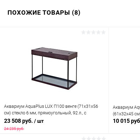
ПОХОЖИЕ ТОВАРЫ (8)
Аквариум AquaPlus LUX П100 венге (71х31х56
Аквариум Aq
см) стекло 6 мм, прямоугольный, 92 л., с
(61х32х45 см)
лампами Т8 2х18 Вт, аквар. коврик
23 508 руб.
10 015 ру
/ шт
24 235 руб.