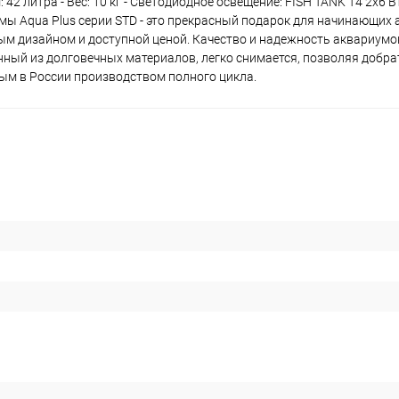
 42 литра - Вес: 10 кг - Светодиодное освещение: FISH TANK Т4 2х6 Вт
иумы Aqua Plus серии STD - это прекрасный подарок для начинающих
м дизайном и доступной ценой. Качество и надежность аквариумо
нный из долговечных материалов, легко снимается, позволяя добра
вым в России производством полного цикла.