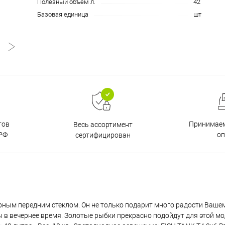
Полезный объем л.
42
Базовая единица
шт
тов
Принимаем
Весь ассортимент
РФ
о
сертифицирован
ным передним стеклом. Он не только подарит много радости Вашем
в вечернее время. Золотые рыбки прекрасно подойдут для этой мод