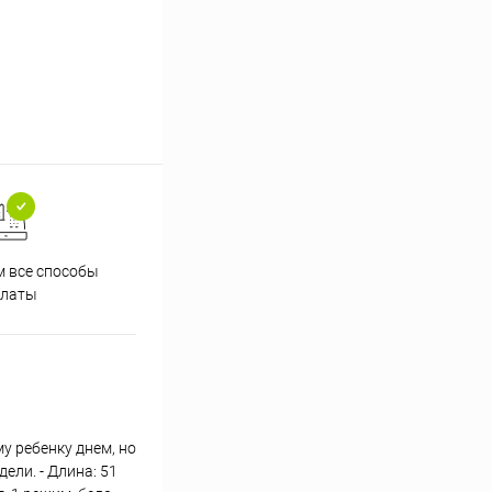
 все способы
Принимаем заказы на сайте
Проф
платы
круглосуточно
у ребенку днем, но
ели. - Длина: 51