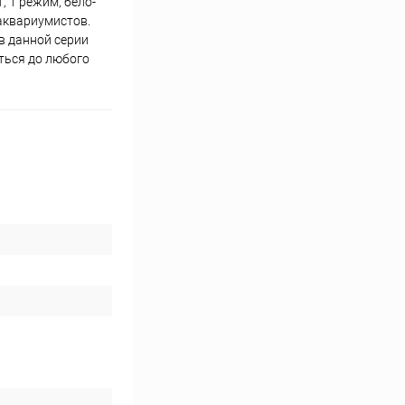
, 1 режим, бело-
 аквариумистов.
в данной серии
ться до любого