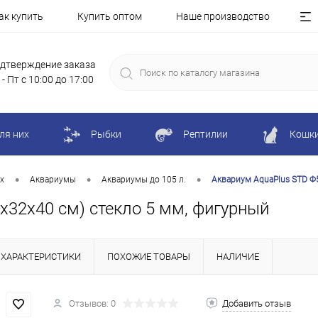
ак купить
Купить оптом
Наше производство
дтверждение заказа
 - Пт с 10:00 до 17:00
ля них
Рыбки
Рептилии
Кошк
•
•
•
х
Аквариумы
Аквариумы до 105 л.
Аквариум AquaPlus STD Ф5
х32х40 см) стекло 5 мм, фигурный
ХАРАКТЕРИСТИКИ
ПОХОЖИЕ ТОВАРЫ
НАЛИЧИЕ
Отзывов: 0
Добавить отзыв