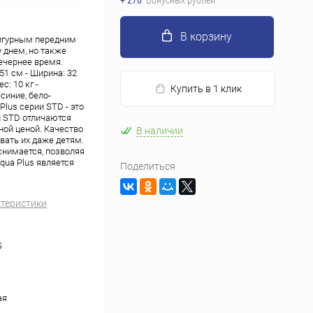
+ 270
Бонусных рублей
В корзину
фигурным передним
 днем, но также
ечернее время.
51 см - Ширина: 32
с: 10 кг -
Купить в 1 клик
синие, бело-
lus серии STD - это
 STD отличаются
ой ценой. Качество
В наличии
вать их даже детям.
снимается, позволяя
qua Plus является
Поделиться
ктеристики
S
ая