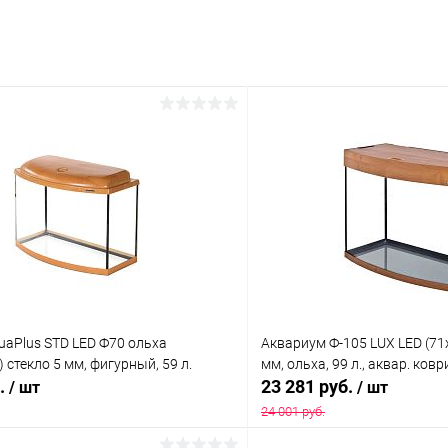
uaPlus STD LED Ф70 ольха
Аквариум Ф-105 LUX LED (71
 стекло 5 мм, фигурный, 59 л.
мм, ольха, 99 л., аквар. ковр
б.
23 281 руб.
/ шт
/ шт
24 001 руб.