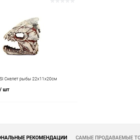
В корзину
В корз
 клик
Сравнение
Купить в 1 клик
ое
В наличии
В избранное
KSI Скелет рыбы 22х11х20см
/ шт
В корзину
 клик
Сравнение
ОНАЛЬНЫЕ РЕКОМЕНДАЦИИ
САМЫЕ ПРОДАВАЕМЫЕ Т