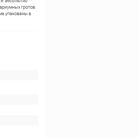
.е. абсолютно
вариумных гротов
ма упакованы в