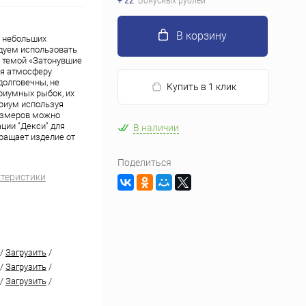
+ 22
Бонусных рублей
В корзину
 небольших
дуем использовать
 темой «Затонувшие
ая атмосферу
долговечны, не
Купить в 1 клик
риумных рыбок, их
ариум используя
азмеров можно
ции "Декси" для
В наличии
ращает изделие от
Поделиться
ктеристики
/
Загрузить
/
/
Загрузить
/
/
Загрузить
/