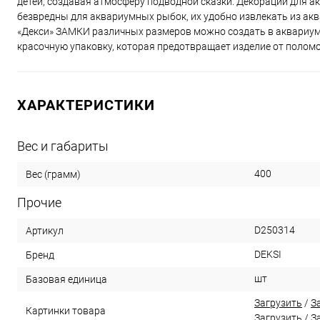
детей, создавая атмосферу подводной сказки. Декорации для ак
безвредны для аквариумных рыбок, их удобно извлекать из ак
«Декси» ЗАМКИ различных размеров можно создать в аквариум
красочную упаковку, которая предотвращает изделие от поломо
ХАРАКТЕРИСТИКИ
Вес и габариты
400
Вес (грамм)
Прочие
D250314
Артикул
DEKSI
Бренд
шт
Базовая единица
Загрузить
/
З
Картинки товара
Загрузить
/
З