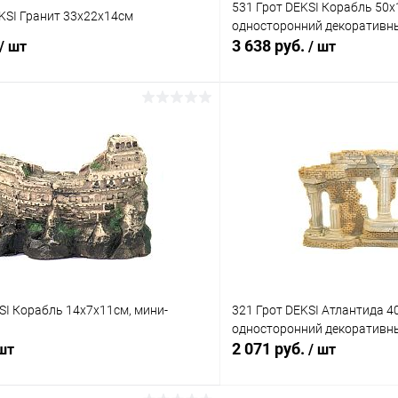
531 Грот DEKSI Корабль 50х
KSI Гранит 33х22х14см
односторонний декоративн
3 638 руб.
/ шт
/ шт
В корзину
В корз
 клик
Сравнение
Купить в 1 клик
ое
В наличии
В избранное
SI Корабль 14х7х11см, мини-
321 Грот DEKSI Атлантида 4
односторонний декоративн
2 071 руб.
 шт
/ шт