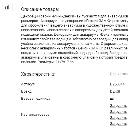
Описание товара:
Декорации серии «Мини-Декси» выпускаются для аквариумов
размеров. Аквариумные декорации «Декси» ЗАМКИ рекомен
для оформления вашего аквариума в художественном стиле с
цивилизации». Используются в аквариумах для детей, создав
подводной сказки. Декорации для аквариума «Deksi» прочны, 
изменяют свойства воды ,т.е. абсолютно безвредны для аква
удобно извлекать из аквариума и легко мыть. Оформить акв
несколько аквариумных гротов «Декси» ЗАМКИ различных р
создать в аквариуме волшебный подводный город. Все декора
аквариума упакованы в красочную упаковку, которая предотв
поломок. Размеры: 21х7х17 см
Характеристики:
Все хара
Артикул
D250314
Бренд
DEKSI
Базовая единица
шт
Загрузить
Загрузить
Картинки товара
Загрузить
Загрузить