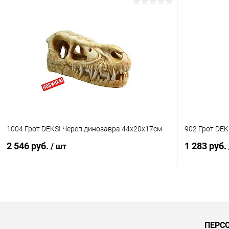
В корзину
Купить в 1 клик
Сравнение
Купить в 1
В избранное
В наличии
В избранн
1004 Грот DEKSI Череп динозавра 44х20х17см
902 Грот DE
2 546 руб.
1 283 руб.
/ шт
В корзину
Купить в 1 клик
Сравнение
Купить в 1
ПЕРС