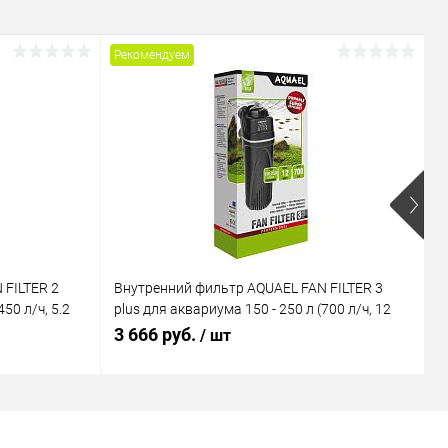
Рекомендуем
Р
 FILTER 2
Внутренний фильтр AQUAEL FAN FILTER 3
В
50 л/ч, 5.2
plus для аквариума 150 - 250 л (700 л/ч, 12
M
Вт)
В
3 666 руб.
1
/ шт