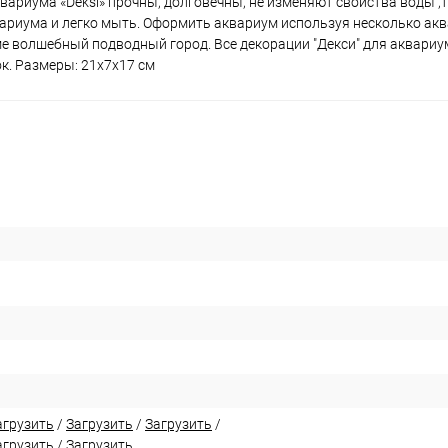
вариума «Deksi» прочны, долговечны, не изменяют свойства воды ,т
вариума и легко мыть. Оформить аквариум используя несколько ак
е волшебный подводный город. Все декорации "Декси" для аквариу
к. Размеры: 21х7х17 см
агрузить
/
Загрузить
/
Загрузить
/
агрузить
/
Загрузить