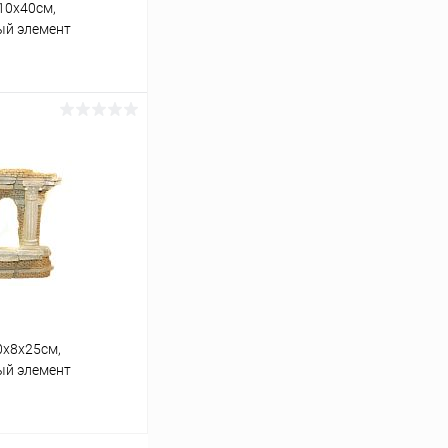
10х40см,
ый элемент
ину
Сравнение
В наличии
0х8х25см,
ый элемент