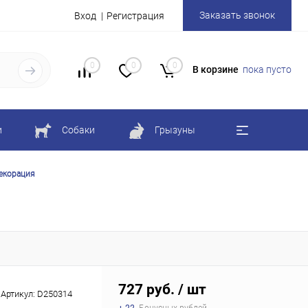
Заказать звонок
Вход
Регистрация
0
0
0
В корзине
пока пусто
и
Собаки
Грызуны
декорация
727 руб.
/ шт
Артикул:
D250314