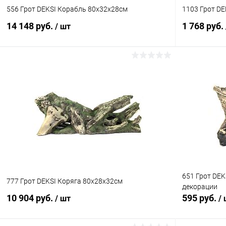
556 Грот DEKSI Корабль 80х32х28см
1103 Грот DE
14 148 руб.
1 768 руб.
/ шт
В корзину
Купить в 1 клик
Сравнение
Купить в 1
В избранное
В наличии
В избранн
651 Грот DEK
777 Грот DEKSI Коряга 80х28х32см
декорации
10 904 руб.
595 руб.
/ шт
/