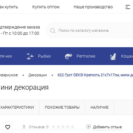
ак купить
Купить оптом
Наше производство
дтверждение заказа
 - Пт с 10:00 до 17:00
ля них
Рыбки
Рептилии
Кошк
•
•
квариумов
Декорации
622 Грот DEKSI Крепость 21х7х17см, мини 
мини декорация
ХАРАКТЕРИСТИКИ
ПОХОЖИЕ ТОВАРЫ
НАЛИЧИЕ
Отзывов: 0
Добавить отзыв