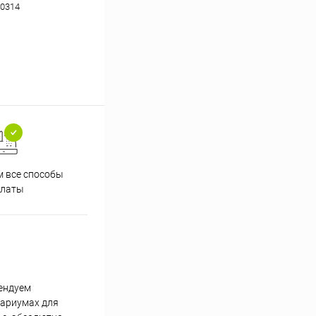
0314
 все способы
Принимаем заказы на сайте
Проф
платы
круглосуточно
ендуем
вариумах для