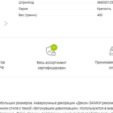
ШтрихКод
466000125
Серия
Крепость
Вес (грамм)
400
тов
Принимаем
Весь ассортимент
РФ
о
сертифицирован
небольших размеров. Аквариумные декорации «Декси» ЗАМКИ реком
ном стиле с темой «Затонувшие цивилизации». Используются в ак