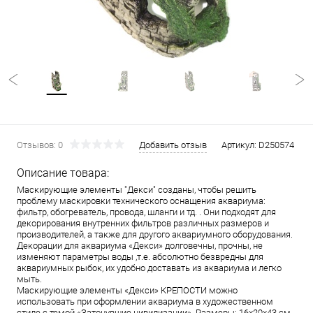
Отзывов: 0
Добавить отзыв
Артикул:
D250574
Описание товара:
Маскирующие элементы "Декси" созданы, чтобы решить
проблему маскировки технического оснащения аквариума:
фильтр, обогреватель, провода, шланги и тд. . Они подходят для
декорирования внутренних фильтров различных размеров и
производителей, а также для другого аквариумного оборудования.
Декорации для аквариума «Декси» долговечны, прочны, не
изменяют параметры воды ,т.е. абсолютно безвредны для
аквариумных рыбок, их удобно доставать из аквариума и легко
мыть.
Маскирующие элементы «Декси» КРЕПОСТИ можно
использовать при оформлении аквариума в художественном
стиле с темой «Затонувшие цивилизации». Размеры: 16х20х43 см