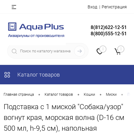
Вход
Регистрация
8(812)622-12-51
8(800)555-12-51
0
0
Каталог товаров
•
•
•
•
Главная страница
Каталог товаров
Кошки
Миски
Под
Подставка с 1 миской "Собака/узор"
вогнут края, морская волна (D-16 см
500 мл, h-9,5 см), напольная