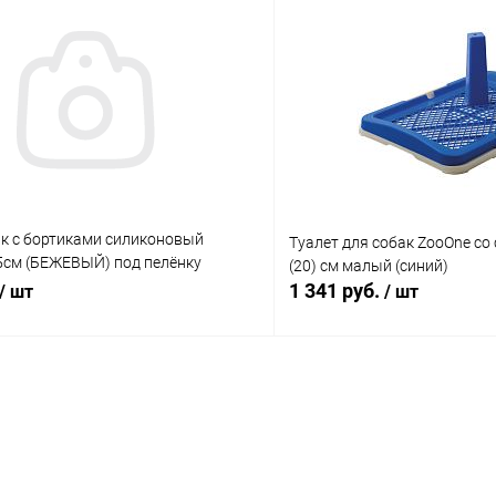
ик с бортиками силиконовый
Туалет для собак ZooOne со
5см (БЕЖЕВЫЙ) под пелёнку
(20) см малый (синий)
 см
1 341 руб.
/ шт
/ шт
В корзину
В корз
 клик
Сравнение
Купить в 1 клик
ое
В наличии
В избранное