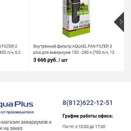
 FILTER 2
Внутренний фильтр AQUAEL FAN FILTER 3
В
50 л/ч, 5.2
plus для аквариума 150 - 250 л (700 л/ч, 12
M
Вт)
В
3 666 руб.
1
/ шт
8(812)622-12-51
График работы офиса:
-магазин аквариумов и
Пн-Чт: с 10:00 до 17:00
к на заказ