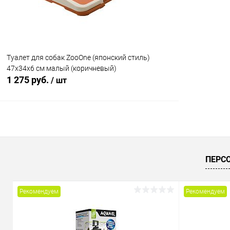
Туалет для собак ZooOne (японский стиль)
47х34х6 см малый (коричневый)
1 275 руб.
/ шт
В корзину
Купить в 1 клик
Сравнение
ПЕРС
В избранное
В наличии
Рекомендуем
Рекомендуем