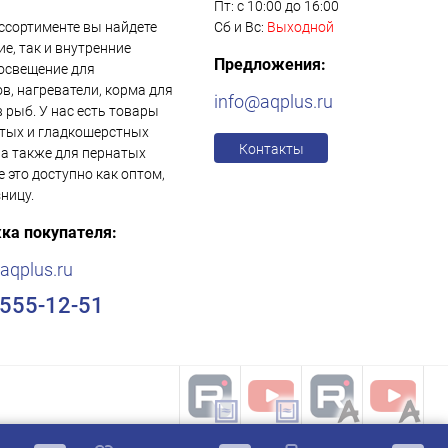
Пт: с 10:00 до 16:00
ссортименте вы найдете
Сб и Вс:
Выходной
е, так и внутренние
Предложения:
освещение для
в, нагреватели, корма для
info@aqplus.ru
в рыб. У нас есть товары
тых и гладкошерстных
Контакты
 а также для пернатых
е это доступно как оптом,
зницу.
ка покупателя:
aqplus.ru
)555-12-51