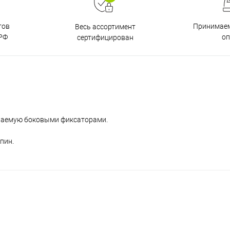
тов
Принимаем
Весь ассортимент
РФ
о
сертифицирован
иваемую боковыми фиксаторами.
пин.