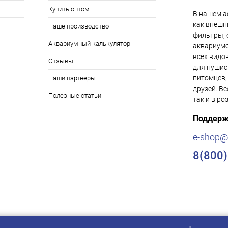
Купить оптом
В нашем а
как внешни
Наше производство
фильтры, 
Аквариумный калькулятор
аквариумо
всех видо
Отзывы
для пушис
питомцев,
Наши партнёры
друзей. Вс
Полезные статьи
так и в ро
Поддерж
e-shop@
8(800