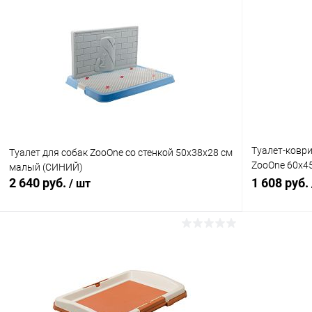
Туалет-ковр
Туалет для собак ZooOne со стенкой 50х38х28 см
ZooOne 60х4
малый (СИНИЙ)
60х40/30х40
2 640 руб.
1 608 руб.
/ шт
В корзину
Купить в 1 клик
Сравнение
Купить в 1
В избранное
В наличии
В избранн