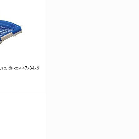
 столбиком 47х34х6
ину
Сравнение
В наличии