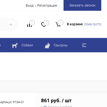
Заказать звонок
Вход
Регистрация
0
0
0
В корзине
пока пусто
и
Собаки
Грызуны
861 руб.
/ шт
Артикул:
P104-01