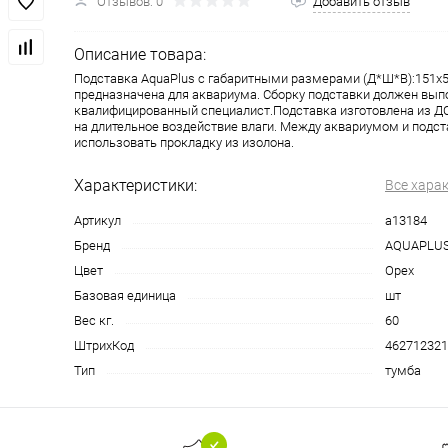
Отзывов: 0
Добавить отзыв
Описание товара:
Подставка AquaPlus с габаритными размерами (Д*Ш*В):151x
предназначена для аквариума. Сборку подставки должен вып
квалифицированный специалист.Подставка изготовлена из ДС
на длительное воздействие влаги. Между аквариумом и подс
использовать прокладку из изолона.
Характеристики:
Все хара
Артикул
a13184
Бренд
AQUAPLU
Цвет
Орех
Базовая единица
шт
Вес кг.
60
ШтрихКод
462712321
Тип
тумба