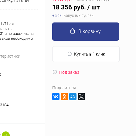
Артикул:
a13184
18 356 руб.
/ шт
+ 568
Бонусных рублей
51x71 см
олнять
В корзину
П и не рассчитана
тавкой необходимо
Купить в 1 клик
ктеристики
Под заказ
S
Поделиться
3184