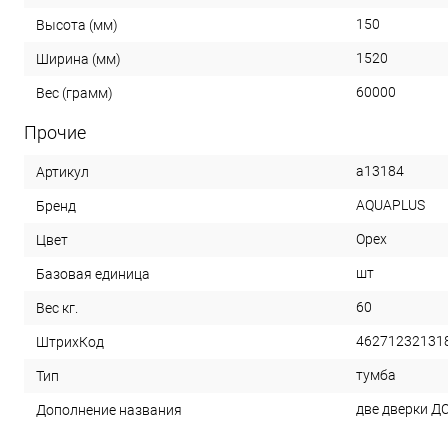
150
Высота (мм)
1520
Ширина (мм)
60000
Вес (грамм)
Прочие
a13184
Артикул
AQUAPLUS
Бренд
Орех
Цвет
шт
Базовая единица
60
Вес кг.
46271232131
ШтрихКод
тумба
Тип
две дверки Д
Дополнение названия