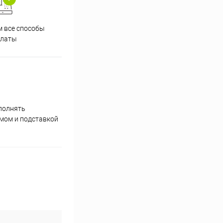
 все способы
Принимаем заказы на сайте
Проф
платы
круглосуточно
полнять
умом и подставкой