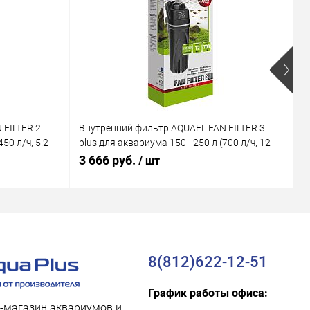
 FILTER 2
Внутренний фильтр AQUAEL FAN FILTER 3
В
50 л/ч, 5.2
plus для аквариума 150 - 250 л (700 л/ч, 12
M
Вт)
В
3 666 руб.
1
/ шт
8(812)622-12-51
График работы офиса:
-магазин аквариумов и