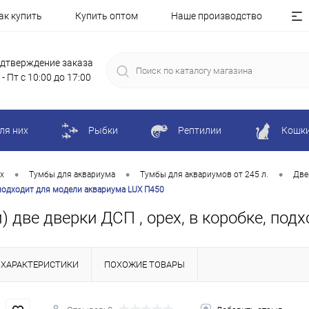
ак купить
Купить оптом
Наше производство
дтверждение заказа
 - Пт с 10:00 до 17:00
ля них
Рыбки
Рептилии
Кошк
•
•
•
х
Тумбы для аквариума
Тумбы для аквариумов от 245 л.
Две
, подходит для модели аквариума LUX П450
) две дверки ДСП , орех, в коробке, по
ХАРАКТЕРИСТИКИ
ПОХОЖИЕ ТОВАРЫ