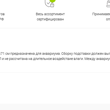
тов
Принимаем
Весь ассортимент
РФ
о
сертифицирован
x71 см предназначена для аквариума. Сборку подставки должен вы
и не рассчитана на длительное воздействие влаги. Между аквари