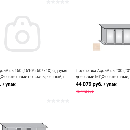
В корзину
В корз
 клик
Сравнение
Купить в 1 клик
ое
Под заказ
В избранное
uaPlus 160 (1610*460*710) с двумя
Подставка AquaPlus 200 (20
 со стеклами по краям, черный, в
дверками МДФ со стеклами,
Х
коробке, подходит для мод
б.
44 079 руб.
/ упак
/ упак
П700
45 442 руб.
В корзину
В корз
 клик
Сравнение
Купить в 1 клик