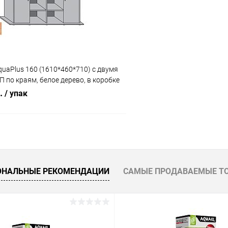
ое
Под заказ
В избранное
uaPlus 160 (1610*460*710) с двумя
 по краям, белое дерево, в коробке
б.
/ упак
В корзину
 клик
Сравнение
ОНАЛЬНЫЕ РЕКОМЕНДАЦИИ
САМЫЕ ПРОДАВАЕМЫЕ Т
ое
Под заказ