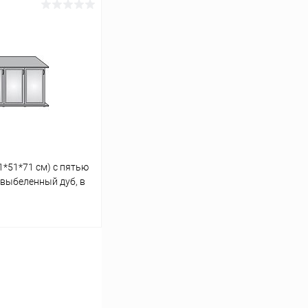
ину
Сравнение
Под заказ
1*51*71 см) с пятью
 выбеленный дуб, в
ели аквариума LUX
ину
Сравнение