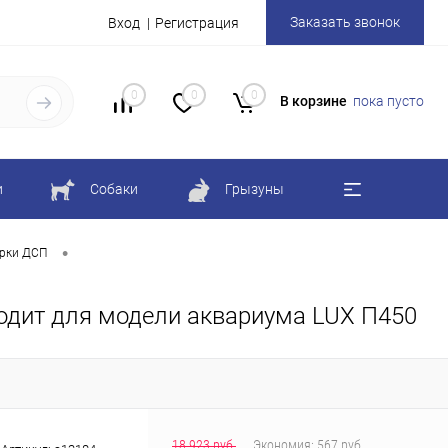
Заказать звонок
Вход
Регистрация
0
0
0
В корзине
пока пусто
и
Собаки
Грызуны
•
рки ДСП
дходит для модели аквариума LUX П450
18 923 руб.
Экономия:
567 руб.