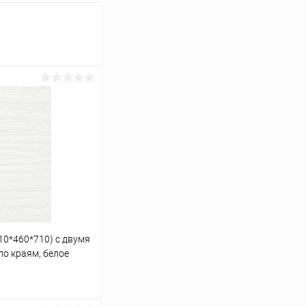
10*460*710) с двумя
по краям, белое