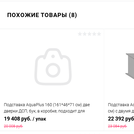
ПОХОЖИЕ ТОВАРЫ (8)
Подставка AquaPlus 160 (161*46*71 см) две
Подставка Aq
дверки ДСП, бук, в коробке, подходит для
см) с двумя 
модели аквариума LUX П540
собранная, 
19 408 руб.
22 392 ру
/ упак
Ф380
20 008 руб.
23 084 руб.