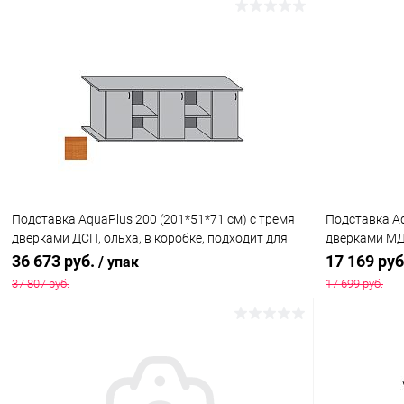
В корзину
Купить в 1 клик
Сравнение
Купить в 1
В избранное
Под заказ
В избранн
Подставка AquaPlus 200 (201*51*71 см) с тремя
Подставка Aq
дверками ДСП, ольха, в коробке, подходит для
дверками МДФ
модели аквариума LUX П700
коробке , ПВ
36 673 руб.
17 169 ру
/ упак
37 807 руб.
17 699 руб.
В корзину
Купить в 1 клик
Сравнение
Купить в 1