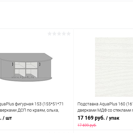
uaPlus фигурная 153 (155*51*71
Подставка AquaPlus 160 (16
дверками ДСП по краям, ольха,
дверками МДФ со стеклами 
подходит для модели аквариума LUX
дерево в коробке , ПВХ
б.
17 169 руб.
/ шт
/ упак
17 699 руб.