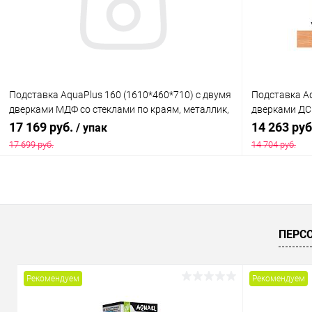
В избранное
Под заказ
В избранн
Подставка AquaPlus 160 (1610*460*710) с двумя
Подставка Aq
дверками МДФ со стеклами по краям, металлик,
дверками ДСП
в коробке , ПВХ
, ПВХ
17 169 руб.
14 263 ру
/ упак
17 699 руб.
14 704 руб.
В корзину
Купить в 1 клик
Сравнение
Купить в 1
ПЕРС
В избранное
Под заказ
В избранн
Рекомендуем
Рекомендуем