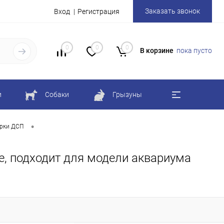
Заказать звонок
Вход
Регистрация
0
0
0
В корзине
пока пусто
и
Собаки
Грызуны
•
рки ДСП
ке, подходит для модели аквариума