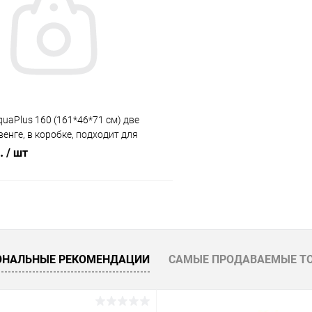
 клик
Сравнение
Купить в 1 клик
ое
Под заказ
В избранное
uaPlus 160 (161*46*71 см) две
венге, в коробке, подходит для
риума LUX П540
б.
/ шт
В корзину
 клик
Сравнение
ОНАЛЬНЫЕ РЕКОМЕНДАЦИИ
САМЫЕ ПРОДАВАЕМЫЕ Т
ое
Под заказ