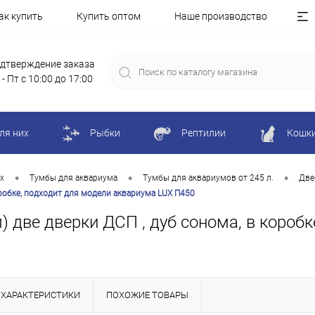
ак купить
Купить оптом
Наше производство
дтверждение заказа
 - Пт с 10:00 до 17:00
ля них
Рыбки
Рептилии
Кошк
•
•
•
х
Тумбы для аквариума
Тумбы для аквариумов от 245 л.
Две
оробке, подходит для модели аквариума LUX П450
) две дверки ДСП , дуб сонома, в короб
ХАРАКТЕРИСТИКИ
ПОХОЖИЕ ТОВАРЫ