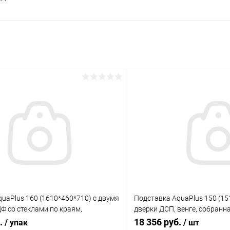
uaPlus 160 (1610*460*710) с двумя
Подставка AquaPlus 150 (15
Ф со стеклами по краям,
дверки ДСП, венге, собранн
орех, в коробке , ПВХ
модели аквариума LUX П45
б.
18 356 руб.
/ упак
/ шт