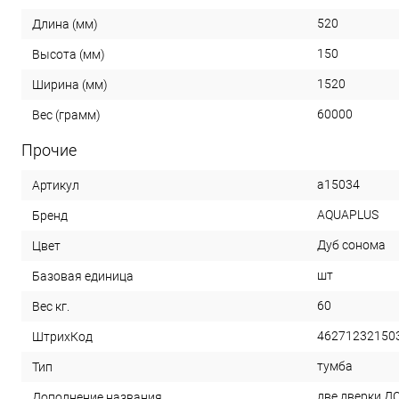
520
Длина (мм)
150
Высота (мм)
1520
Ширина (мм)
60000
Вес (грамм)
Прочие
a15034
Артикул
AQUAPLUS
Бренд
Дуб сонома
Цвет
шт
Базовая единица
60
Вес кг.
46271232150
ШтрихКод
тумба
Тип
две дверки Д
Дополнение названия