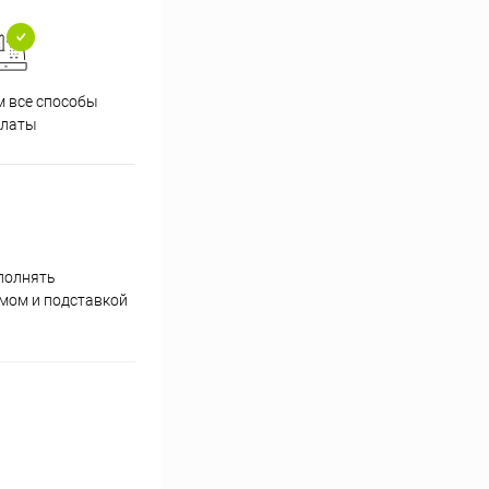
 все способы
Принимаем заказы на сайте
Проф
платы
круглосуточно
полнять
умом и подставкой