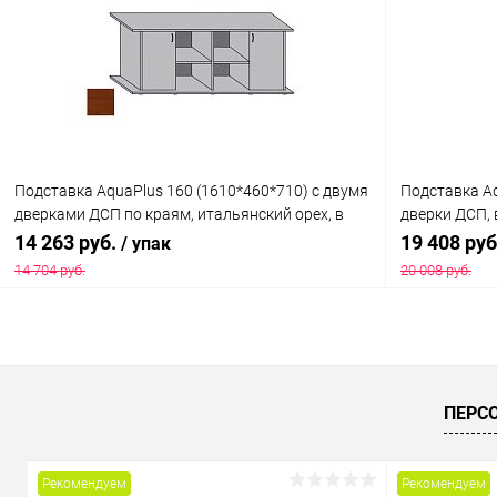
Купить в 1 клик
Сравнение
Купить в 1
В избранное
Под заказ
В избранн
Подставка AquaPlus 160 (1610*460*710) с двумя
Подставка Aq
дверками ДСП по краям, итальянский орех, в
дверки ДСП, 
коробке , ПВХ
модели аква
14 263 руб.
19 408 ру
/ упак
14 704 руб.
20 008 руб.
В корзину
Купить в 1 клик
Сравнение
Купить в 1
ПЕРС
В избранное
Под заказ
В избранн
Рекомендуем
Рекомендуем