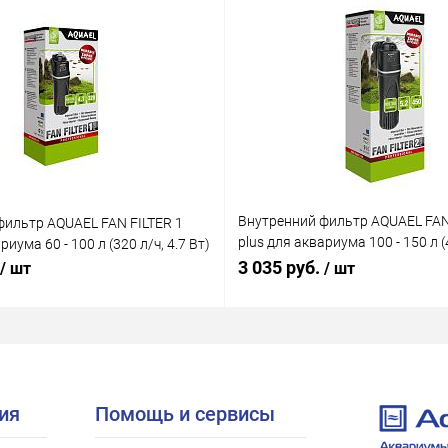
Внутренний фильтр AQUAEL FAN
фильтр AQUAEL FAN FILTER 1
plus для аквариума 100 - 150 л (4
риума 60 - 100 л (320 л/ч, 4.7 Вт)
Вт)
3 035 руб.
/ шт
/ шт
ия
Помощь и сервисы