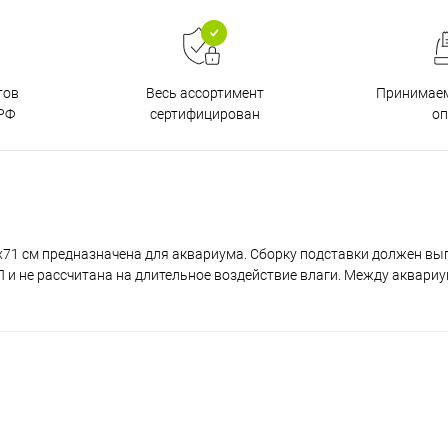
тов
Принимаем
Весь ассортимент
РФ
о
сертифицирован
x71 см предназначена для аквариума. Сборку подставки должен вы
и не рассчитана на длительное воздействие влаги. Между аквари