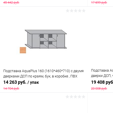
П700
45 442 руб.
17 699 руб.
В корзину
Купить в 1 клик
Сравнение
Купить в 1
В избранное
Под заказ
В избранн
Подставка Aq
Подставка AquaPlus 160 (1610*460*710) с двумя
дверки ДСП, 
дверками ДСП по краям, бук, в коробке , ПВХ
модели аква
14 263 руб.
19 408 ру
/ упак
14 704 руб.
20 008 руб.
В корзину