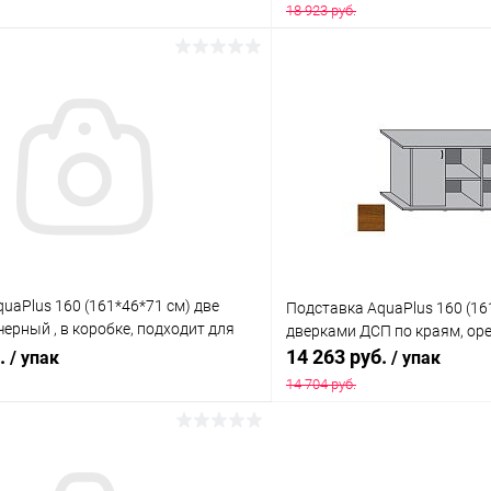
18 923 руб.
В корзину
В корз
 клик
Сравнение
Купить в 1 клик
ое
Под заказ
В избранное
uaPlus 160 (161*46*71 см) две
Подставка AquaPlus 160 (16
черный , в коробке, подходит для
дверками ДСП по краям, орех
риума LUX П540
б.
14 263 руб.
/ упак
/ упак
14 704 руб.
В корзину
В корз