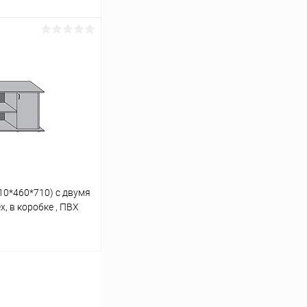
ину
Сравнение
Под заказ
10*460*710) с двумя
, в коробке , ПВХ
ину