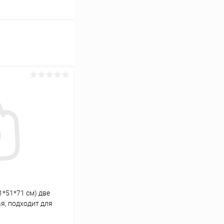
1*51*71 см) две
ая, подходит для
0