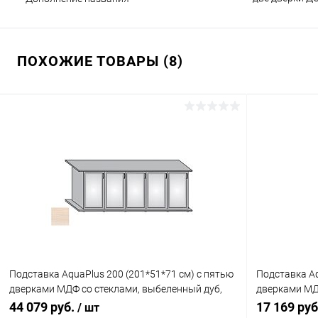
ПОХОЖИЕ ТОВАРЫ (8)
Подставка AquaPlus 200 (201*51*71 см) с пятью
Подставка Aq
дверками МДФ со стеклами, выбеленный дуб,
дверками МД
собранная, подходит для модели аквариума LUX
итальянский 
44 079 руб.
17 169 ру
/ шт