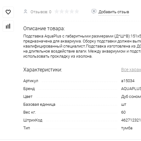
Отзывов: 0
Добавить отзыв
Описание товара:
Подставка AquaPlus с габаритными размерами (Д*Ш*В):151x
предназначена для аквариума. Сборку подставки должен вып
квалифицированный специалист.Подставка изготовлена из ДС
на длительное воздействие влаги. Между аквариумом и подс
использовать прокладку из изолона.
Характеристики:
Все хара
Артикул
a15034
Бренд
AQUAPLU
Цвет
Дуб соном
Базовая единица
шт
Вес кг.
60
ШтрихКод
462712321
Тип
тумба