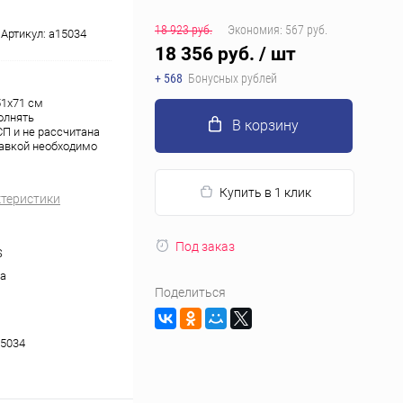
18 923 руб.
Экономия:
567 руб.
Артикул:
a15034
18 356 руб.
/ шт
+ 568
Бонусных рублей
51x71 см
олнять
В корзину
П и не рассчитана
тавкой необходимо
Купить в 1 клик
ктеристики
Под заказ
S
а
Поделиться
5034