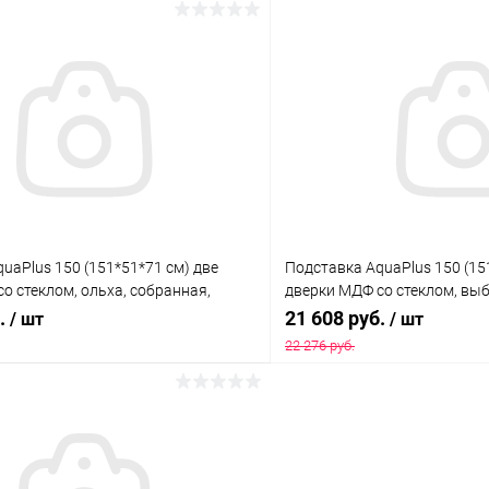
В корзину
В корз
 клик
Сравнение
Купить в 1 клик
ое
Под заказ
В избранное
uaPlus 150 (151*51*71 см) две
Подставка AquaPlus 150 (15
о стеклом, ольха, собранная,
дверки МДФ со стеклом, вы
я модели аквариума LUX П450
собранная, подходит для м
б.
21 608 руб.
/ шт
/ шт
П450
22 276 руб.
В корзину
В корз
 клик
Сравнение
Купить в 1 клик