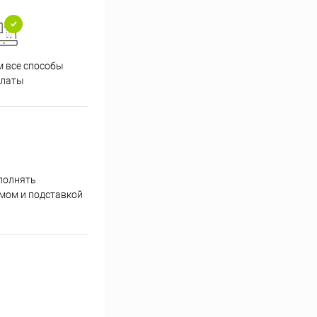
 все способы
Принимаем заказы на сайте
Проф
платы
круглосуточно
полнять
умом и подставкой