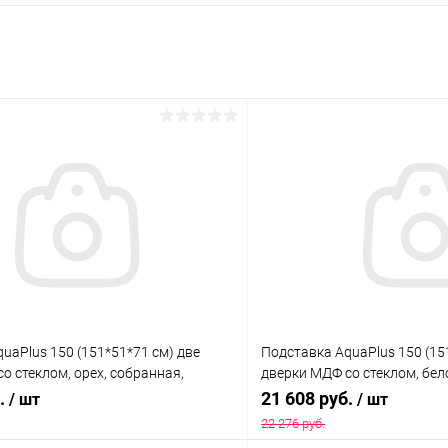
uaPlus 150 (151*51*71 см) две
Подставка AquaPlus 150 (15
о стеклом, орех, собранная,
дверки МДФ со стеклом, бел
я модели аквариума LUX П450
собранная, подходит для м
б.
21 608 руб.
/ шт
/ шт
П450
22 276 руб.