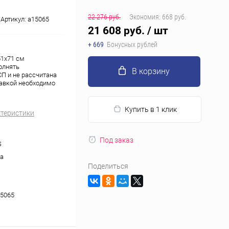
22 276 руб.
Экономия:
668 руб.
Артикул:
a15065
21 608 руб.
/ шт
+ 669
Бонусных рублей
51x71 см
олнять
В корзину
П и не рассчитана
тавкой необходимо
Купить в 1 клик
ктеристики
Под заказ
S
а
Поделиться
5065