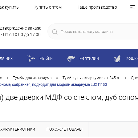
ак купить
Купить оптом
Наше производство
дтверждение заказа
 - Пт с 10:00 до 17:00
ля них
Рыбки
Рептилии
Кошк
•
•
•
х
Тумбы для аквариума
Тумбы для аквариумов от 245 л.
Две
сонома, собранная, подходит для модели аквариума LUX П450
м) две дверки МДФ со стеклом, дуб соно
ХАРАКТЕРИСТИКИ
ПОХОЖИЕ ТОВАРЫ