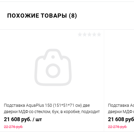
ПОХОЖИЕ ТОВАРЫ (8)
Подставка AquaPlus 150 (151*51*71 см) две
Подставка Aq
дверки МДФ со стеклом, бук, в коробке, подходит
дверки МДФ с
для модели аквариума LUX П450
подходит дл
21 608 руб.
21 608 ру
/ шт
22 276 руб.
22 276 руб.