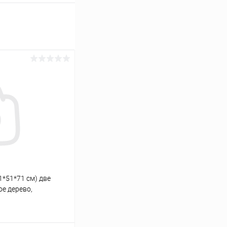
1*51*71 см) две
ое дерево,
одели аквариума LUX