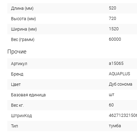
520
Длина (мм)
720
Высота (мм)
1520
Ширина (мм)
60000
Вес (грамм)
Прочие
a15065
Артикул
AQUAPLUS
Бренд
Дуб сонома
Цвет
шт
Базовая единица
60
Вес кг.
46271232150
ШтрихКод
тумба
Тип