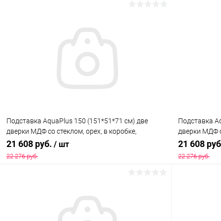
В корзину
Купить в 1 клик
Сравнение
Купить в 1
В избранное
Под заказ
В избранн
Подставка AquaPlus 150 (151*51*71 см) две
Подставка Aq
дверки МДФ со стеклом, орех, в коробке,
дверки МДФ с
подходит для модели аквариума LUX П450
подходит дл
21 608 руб.
21 608 ру
/ шт
22 276 руб.
22 276 руб.
В корзину
Купить в 1 клик
Сравнение
Купить в 1