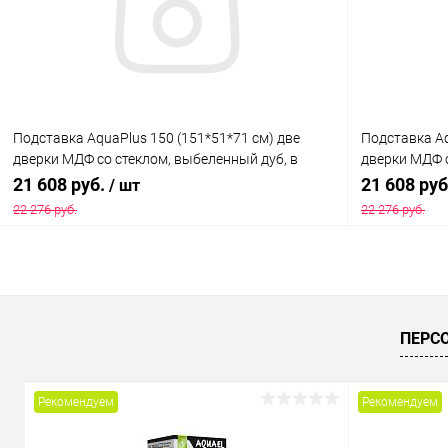
В избранное
Под заказ
В избранн
Подставка AquaPlus 150 (151*51*71 см) две
Подставка Aq
дверки МДФ со стеклом, выбеленный дуб, в
дверки МДФ с
коробке, подходит для модели аквариума LUX
подходит дл
21 608 руб.
21 608 ру
/ шт
П450
22 276 руб.
22 276 руб.
В корзину
Купить в 1 клик
Сравнение
Купить в 1
ПЕРС
В избранное
Под заказ
В избранн
Рекомендуем
Рекомендуем