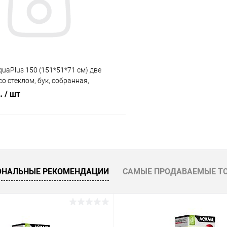
ое
Под заказ
В избранное
uaPlus 150 (151*51*71 см) две
о стеклом, бук, собранная,
я модели аквариума LUX П450
б.
/ шт
В корзину
 клик
Сравнение
ОНАЛЬНЫЕ РЕКОМЕНДАЦИИ
САМЫЕ ПРОДАВАЕМЫЕ Т
ое
Под заказ