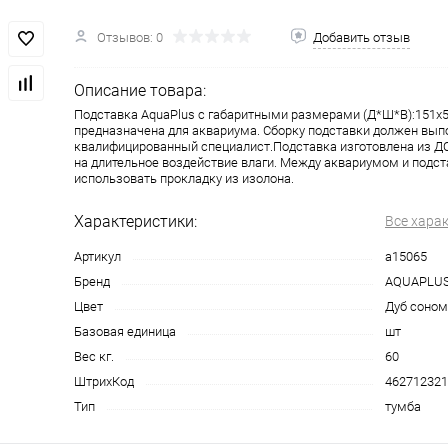
Отзывов: 0
Добавить отзыв
Описание товара:
Подставка AquaPlus с габаритными размерами (Д*Ш*В):151x
предназначена для аквариума. Сборку подставки должен вып
квалифицированный специалист.Подставка изготовлена из ДС
на длительное воздействие влаги. Между аквариумом и подс
использовать прокладку из изолона.
Характеристики:
Все хара
Артикул
a15065
Бренд
AQUAPLU
Цвет
Дуб соном
Базовая единица
шт
Вес кг.
60
ШтрихКод
462712321
Тип
тумба