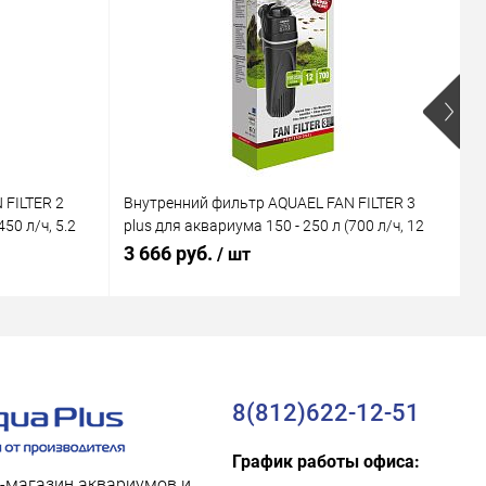
 FILTER 2
Внутренний фильтр AQUAEL FAN FILTER 3
В
50 л/ч, 5.2
plus для аквариума 150 - 250 л (700 л/ч, 12
M
Вт)
В
3 666 руб.
1
/ шт
8(812)622-12-51
График работы офиса:
-магазин аквариумов и