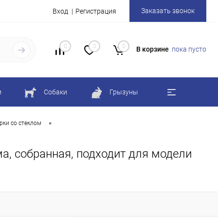
Заказать звонок
Вход
Регистрация
0
0
0
В корзине
пока пусто
и
Собаки
Грызуны
•
рки со стеклом
ма, собранная, подходит для модели