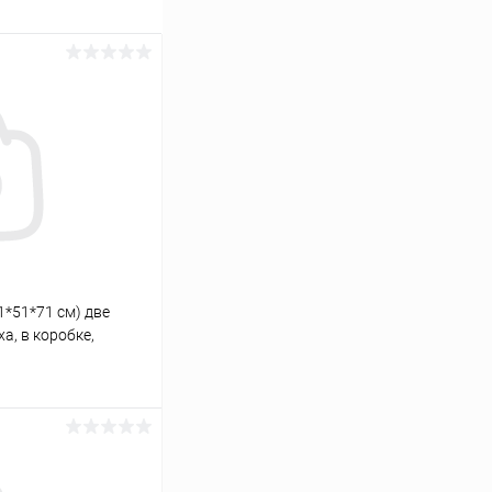
1*51*71 см) две
а, в коробке,
иума LUX П450
ину