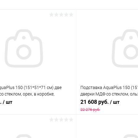
uaPlus 150 (151*51*71 см) две
Подставка AquaPlus 150 (15
о стеклом, орех, в коробке,
дверки МДФ со стеклом, ольх
я модели аквариума LUX П450
подходит для модели аквар
б.
21 608 руб.
/ шт
/ шт
22 276 руб.
В корзину
В корз