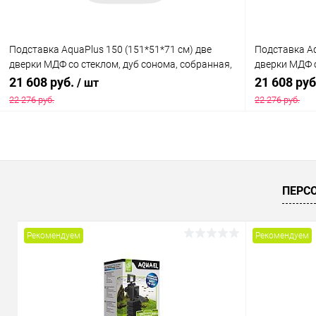
Подставка AquaPlus 150 (151*51*71 см) две
Подставка Aq
дверки МДФ со стеклом, дуб сонома, собранная,
дверки МДФ с
подходит для модели аквариума LUX П450
подходит дл
21 608 руб.
21 608 ру
/ шт
22 276 руб.
22 276 руб.
В корзину
Купить в 1 клик
Сравнение
Купить в 1
ПЕРС
В избранное
Под заказ
В избранн
Рекомендуем
Рекомендуем