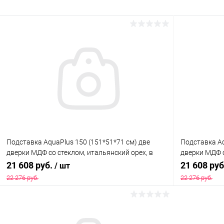
Подставка AquaPlus 150 (151*51*71 см) две
Подставка Aq
дверки МДФ со стеклом, итальянский орех, в
дверки МДФ с
коробке, подходит для модели аквариума LUX
подходит дл
21 608 руб.
21 608 ру
/ шт
П450
22 276 руб.
22 276 руб.
В корзину