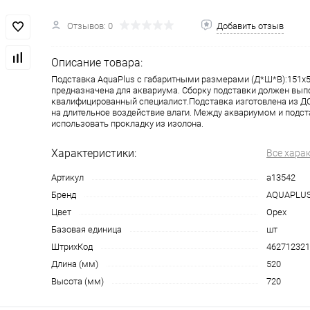
Отзывов: 0
Добавить отзыв
Описание товара:
Подставка AquaPlus с габаритными размерами (Д*Ш*В):151x
предназначена для аквариума. Сборку подставки должен вып
квалифицированный специалист.Подставка изготовлена из ДС
на длительное воздействие влаги. Между аквариумом и подс
использовать прокладку из изолона.
Характеристики:
Все хара
Артикул
a13542
Бренд
AQUAPLU
Цвет
Орех
Базовая единица
шт
ШтрихКод
462712321
Длина (мм)
520
Высота (мм)
720