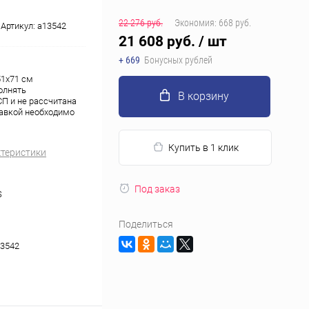
22 276 руб.
Экономия:
668 руб.
Артикул:
a13542
21 608 руб.
/ шт
+ 669
Бонусных рублей
51x71 см
олнять
В корзину
П и не рассчитана
тавкой необходимо
Купить в 1 клик
ктеристики
Под заказ
S
Поделиться
3542