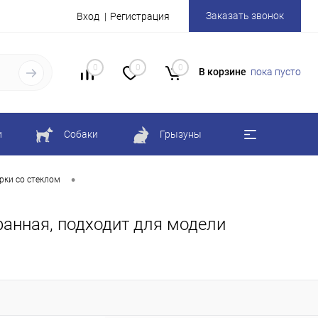
Заказать звонок
Вход
Регистрация
0
0
0
В корзине
пока пусто
и
Собаки
Грызуны
•
рки со стеклом
ранная, подходит для модели