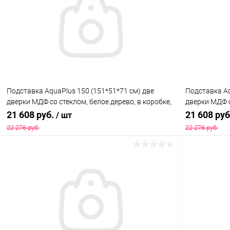
Купить в 1 клик
Сравнение
Купить в 1
В избранное
Под заказ
В избранн
Подставка AquaPlus 150 (151*51*71 см) две
Подставка Aq
дверки МДФ со стеклом, белое дерево, в коробке,
дверки МДФ с
подходит для модели аквариума LUX П450
подходит дл
21 608 руб.
21 608 ру
/ шт
22 276 руб.
22 276 руб.
В корзину
Купить в 1 клик
Сравнение
Купить в 1
В избранное
Под заказ
В избранн