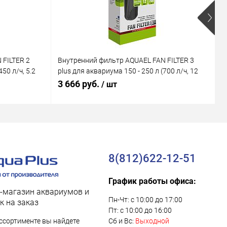
 FILTER 2
Внутренний фильтр AQUAEL FAN FILTER 3
В
50 л/ч, 5.2
plus для аквариума 150 - 250 л (700 л/ч, 12
M
Вт)
В
3 666 руб.
1
/ шт
8(812)622-12-51
График работы офиса:
-магазин аквариумов и
Пн-Чт: с 10:00 до 17:00
к на заказ
Пт: с 10:00 до 16:00
ссортименте вы найдете
Сб и Вс:
Выходной