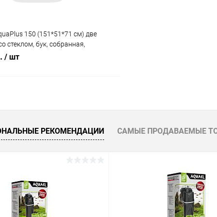
uaPlus 150 (151*51*71 см) две
о стеклом, бук, собранная,
я модели аквариума LUX П450
б.
/ шт
В корзину
 клик
Сравнение
ОНАЛЬНЫЕ РЕКОМЕНДАЦИИ
САМЫЕ ПРОДАВАЕМЫЕ Т
ое
Под заказ