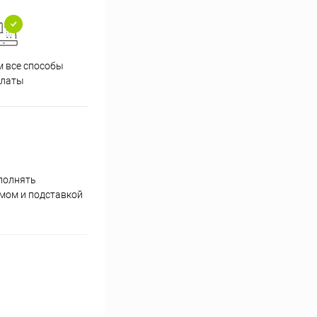
 все способы
Принимаем заказы на сайте
Проф
платы
круглосуточно
полнять
умом и подставкой