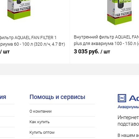
Внутренний фильтр AQUAEL FAN
фильтр AQUAEL FAN FILTER 1
plus для аквариума 100 - 150 л (4
риума 60 - 100 л (320 л/ч, 4.7 Вт)
Вт)
3 035 руб.
/ шт
/ шт
ия
Помощь и сервисы
О компании
Интернет
Как купить
подставо
Купить оптом
В нашем а