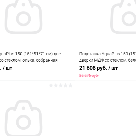
 клик
Сравнение
Купить в 1 клик
ое
Под заказ
В избранное
uaPlus 150 (151*51*71 см) две
Подставка AquaPlus 150 (15
о стеклом, ольха, собранная,
дверки МДФ со стеклом, бел
я модели аквариума LUX П450
собранная, подходит для м
б.
21 608 руб.
/ шт
/ шт
П450
22 276 руб.
В корзину
В корз
 клик
Сравнение
Купить в 1 клик
ое
Под заказ
В избранное