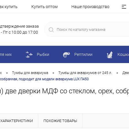
ак купить
Купить оптом
Наше производство
дтверждение заказа
 - Пт с 10:00 до 17:00
ля них
Рыбки
Рептилии
Кошк
•
•
•
х
Тумбы для аквариума
Тумбы для аквариумов от 245 л.
Две
, собранная, подходит для модели аквариума LUX П450
м) две дверки МДФ со стеклом, орех, соб
ХАРАКТЕРИСТИКИ
ПОХОЖИЕ ТОВАРЫ