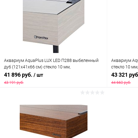
Аквариум AquaPlus LUX LED П288 выбеленный
Аквариум Aqu
дуб (121х41х66 см) стекло 10 мм,
стекло 10 мм
прямоугольный, 254 л., аквариумный коврик
Т8 2х38 Вт, а
41 896 руб.
43 321 ру
/ шт
43 191 руб.
44 660 руб.
В корзину
Купить в 1 клик
Сравнение
Купить в 1
В избранное
Под заказ
В избранн