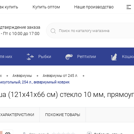
ак купить
Купить оптом
Наше производство
дтверждение заказа
 - Пт с 10:00 до 17:00
ля них
Рыбки
Рептилии
Кошк
•
•
•
х
Аквариумы
Аквариумы от 245 л.
моугольный, 254 л., аквариумный коврик
а (121х41х66 см) стекло 10 мм, прямоуг
ХАРАКТЕРИСТИКИ
ПОХОЖИЕ ТОВАРЫ