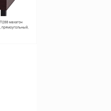
 П288 махагон
м, прямоугольный,
ину
Сравнение
Под заказ