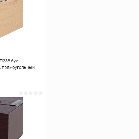
 П288 бук
м, прямоугольный,
ину
Сравнение
Под заказ