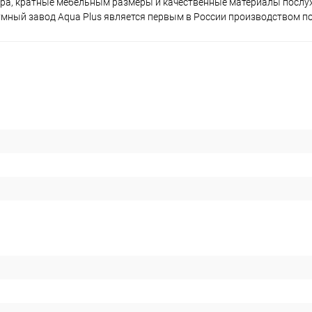
тра, кратные мебельным размеры и качественные материалы послу
умный завод Aqua Plus является первым в России производством по