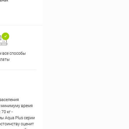
ьная
 все способы
Принимаем заказы на сайте
Проф
платы
круглосуточно
 заселения
к минимуму время
70 кг -
мы Aqua Plus серии
остоинству оценит