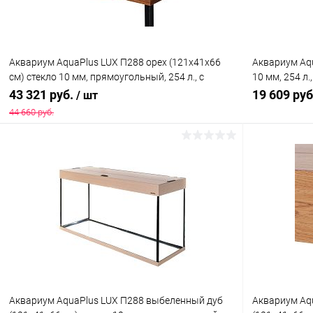
Аквариум AquaPlus LUX П288 орех (121х41х66
Аквариум Aqu
см) стекло 10 мм, прямоугольный, 254 л., с
10 мм, 254 л
лампами Т8 2х38 Вт, аквар. коврик
ковриком
43 321 руб.
19 609 ру
/ шт
44 660 руб.
В корзину
Купить в 1 клик
Сравнение
Купить в 1
В избранное
Под заказ
В избранн
Аквариум AquaPlus LUX П288 выбеленный дуб
Аквариум Aqu