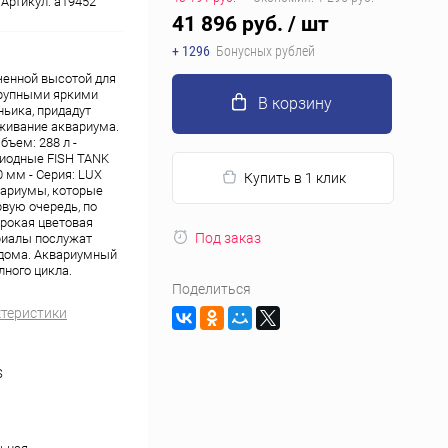
Артикул:
a19452
41 896 руб.
/ шт
+ 1296
Бонусных рублей
ченной высотой для
крупными яркими
В корзину
ьика, придадут
уживание аквариума.
бъем: 288 л -
диодные FISH TANK
0 мм - Серия: LUX
Купить в 1 клик
вариумы, которые
рвую очередь, по
ирокая цветовая
Под заказ
риалы послужат
 дома. Аквариумный
лного цикла.
Поделиться
ктеристики
S