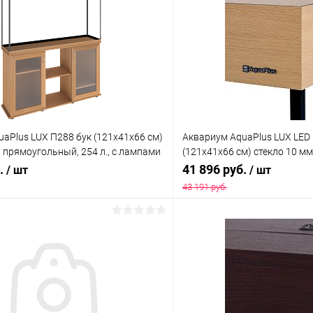
aPlus LUX П288 бук (121х41х66 см)
Аквариум AquaPlus LUX LED
, прямоугольный, 254 л., с лампами
(121х41х66 см) стекло 10 м
квар. коврик
254 л., аквариумный коврик
б.
41 896 руб.
/ шт
/ шт
43 191 руб.
В корзину
В корз
 клик
Сравнение
Купить в 1 клик
ое
Под заказ
В избранное