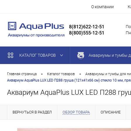
О компании
К
8(812)622-12-51
По
8(800)555-12-51
Пн
КАТАЛОГ ТОВАРОВ
Аквариумы и тумбы д
•
•
Главная страница
Каталог товаров
Аквариумы и тумбы для ни
Аквариум AquaPlus LUX LED П288 груша (121х41х66 см) стекло 10 мм, пря
Аквариум AquaPlus LUX LED П288 груш
ВЕРНУТЬСЯ В РАЗДЕЛ
ОБЗОР ТОВАРА
ОПИСАНИЕ