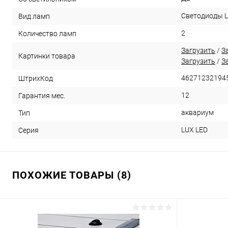
Светодиоды 
Вид ламп
2
Количество ламп
Загрузить
/
З
Картинки товара
Загрузить
/
З
46271232194
ШтрихКод
12
Гарантия мес.
аквариум
Тип
LUX LED
Серия
ПОХОЖИЕ ТОВАРЫ (8)