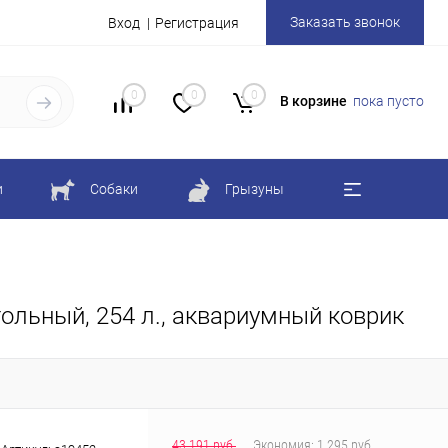
Заказать звонок
Вход
Регистрация
0
0
0
В корзине
пока пусто
и
Собаки
Грызуны
ольный, 254 л., аквариумный коврик
43 191 руб.
Экономия:
1 295 руб.