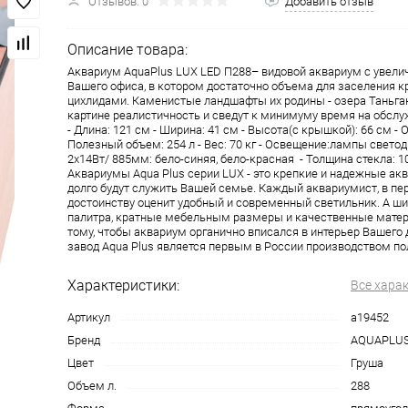
Отзывов: 0
Добавить отзыв
Описание товара:
Аквариум AquaPlus LUX LED П288– видовой аквариум с увели
Вашего офиса, в котором достаточно объема для заселения 
цихлидами. Каменистые ландшафты их родины - озера Таньган
картине реалистичность и сведут к минимуму время на обсл
- Длина: 121 см - Ширина: 41 см - Высота(с крышкой): 66 см - О
Полезный объем: 254 л - Вес: 70 кг - Освещение:лампы свето
2х14Вт/ 885мм: бело-синяя, бело-красная - Толщина стекла: 1
Аквариумы Aqua Plus серии LUX - это крепкие и надежные ак
долго будут служить Вашей семье. Каждый аквариумист, в пе
достоинству оценит удобный и современный светильник. А ш
палитра, кратные мебельным размеры и качественные мате
тому, чтобы аквариум органично вписался в интерьер Вашего
завод Aqua Plus является первым в России производством по
Характеристики:
Все хара
Артикул
a19452
Бренд
AQUAPLU
Цвет
Груша
Объем л.
288