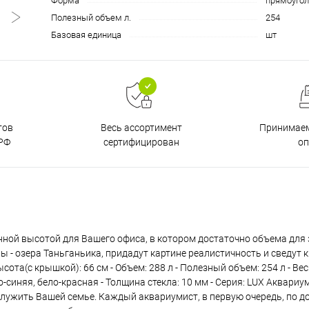
Форма
прямоугол
Полезный объем л.
254
Базовая единица
шт
тов
Принимаем
Весь ассортимент
РФ
о
сертифицирован
нной высотой для Вашего офиса, в котором достаточно объема для
- озера Таньганьика, придадут картине реалистичность и сведут 
ота(с крышкой): 66 см - Объем: 288 л - Полезный объем: 254 л - Вес: 
иняя, бело-красная - Толщина стекла: 10 мм - Серия: LUX Аквариу
 служить Вашей семье. Каждый аквариумист, в первую очередь, по д