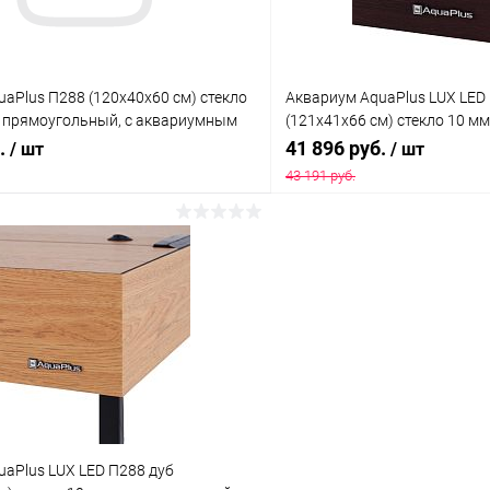
aPlus П288 (120х40х60 см) стекло
Аквариум AquaPlus LUX LED
., прямоугольный, с аквариумным
(121х41х66 см) стекло 10 м
254 л., аквариумный коврик
б.
41 896 руб.
/ шт
/ шт
43 191 руб.
В корзину
В корз
 клик
Сравнение
Купить в 1 клик
ое
В наличии
В избранное
aPlus LUX LED П288 дуб