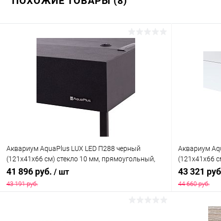
ПОХОЖИЕ ТОВАРЫ (8)
Аквариум AquaPlus LUX LED П288 черный
Аквариум Aq
(121х41х66 см) стекло 10 мм, прямоугольный,
(121х41х66 с
254 л., аквариумный коврик
254 л., с лам
41 896 руб.
43 321 ру
/ шт
43 191 руб.
44 660 руб.
В корзину