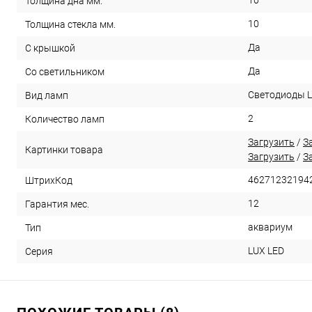
Толщина дна мм.
10
Толщина стекла мм.
Да
С крышкой
Да
Со светильником
Светодиоды 
Вид ламп
2
Количество ламп
Загрузить
/
З
Картинки товара
Загрузить
/
З
46271232194
ШтрихКод
12
Гарантия мес.
аквариум
Тип
LUX LED
Серия