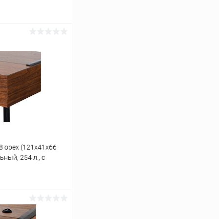
8 орех (121х41х66
ный, 254 л., с
 коврик
ину