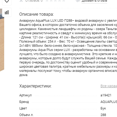
Отзывов: 0
Добавить отзыв
Описание товара:
Аквариум AquaPlus LUX LED П288– видовой аквариум с увели
Вашего офиса, в котором достаточно объема для заселения 
цихлидами. Каменистые ландшафты их родины - озера Таньган
картине реалистичность и сведут к минимуму время на обсл
- Длина: 121 см - Ширина: 41 см - Высота(с крышкой): 66 см - 
Полезный объем: 254 л - Вес: 70 кг - Освещение:лампы свет
2х14Вт/ 885мм: бело-синяя, бело-красная - Толщина стекла: 10
Аквариумы Aqua Plus серии LUX - разработаны на основании 
лучшего, что было создано в аквариумистике. Это крепкие и
аквариумы, которые долго будут служить Вашей семье. Кажд
первую очередь, по достоинству оценит удобный и современн
широкая цветовая палитра, кратные мебельным размеры и 
материалы послужат тому, чтобы аквариум органично вписалс
дома.
Характеристики:
Все хара
Артикул
a19421
Бренд
AQUAPLU
Цвет
Бук
Объем л.
288