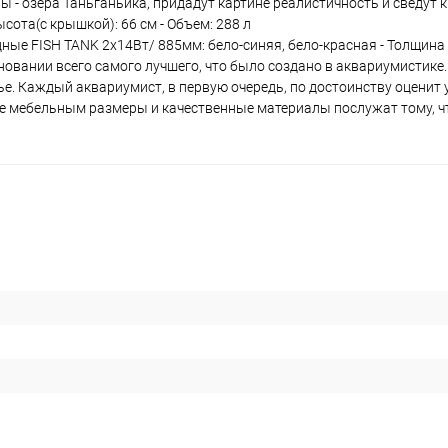
- озера Таньганьика, придадут картине реалистичность и сведут 
ысота(с крышкой): 66 см - Объем: 288 л
дные FISH TANK 2х14Вт/ 885мм: бело-синяя, бело-красная - Толщина с
новании всего самого лучшего, что было создано в аквариумистике.
е. Каждый аквариумист, в первую очередь, по достоинству оценит
ые мебельным размеры и качественные материалы послужат тому, 