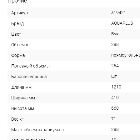
Прочие
a19421
Артикул
AQUAPLUS
Бренд
Бук
Цвет
288
Объем л.
прямоугольн
Форма
254
Полезный объем л.
шт
Базовая единица
1210
Длина мм.
410
Ширина мм.
660
Высота мм.
71
Вес кг.
288
Макс. объем аквариума л.
10