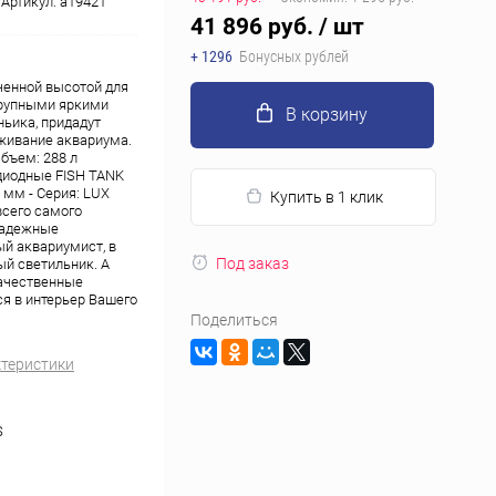
Артикул:
a19421
41 896 руб.
/ шт
+ 1296
Бонусных рублей
ченной высотой для
крупными яркими
В корзину
ьика, придадут
уживание аквариума.
Объем: 288 л
одиодные FISH TANK
 мм - Серия: LUX
Купить в 1 клик
всего самого
 надежные
ый аквариумист, в
Под заказ
ый светильник. А
качественные
я в интерьер Вашего
Поделиться
ктеристики
S