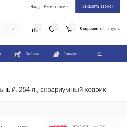
Заказать звонок
Вход
Регистрация
0
0
0
В корзине
пока пусто
и
Собаки
Грызуны
ьный, 254 л., аквариумный коврик
43 191 руб.
Экономия:
1 295 руб.