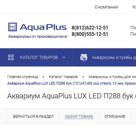
О компании
К
8(812)622-12-51
По
8(800)555-12-51
Пн
КАТАЛОГ ТОВАРОВ
Аквариумы и тумбы д
•
•
Главная страница
Каталог товаров
Аквариумы и тумбы для ни
Аквариум AquaPlus LUX LED П288 бук (121х41х66 см) стекло 10 мм, прямо
Аквариум AquaPlus LUX LED П288 бук 
ВЕРНУТЬСЯ В РАЗДЕЛ
ОБЗОР ТОВАРА
ОПИСАНИЕ