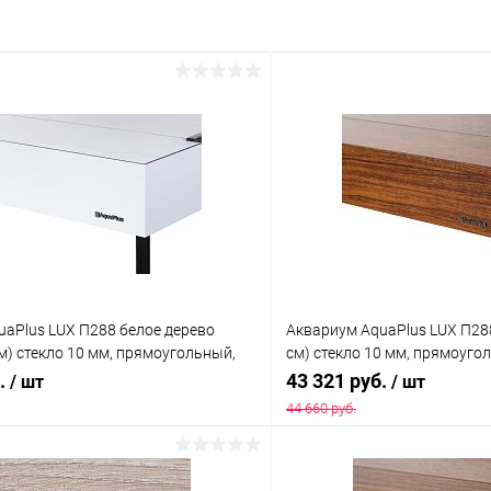
uaPlus LUX П288 белое дерево
Аквариум AquaPlus LUX П28
м) стекло 10 мм, прямоугольный,
см) стекло 10 мм, прямоуголь
пами Т8 2х38 Вт, аквар. коврик
лампами Т8 2х38 Вт, аквар.
б.
43 321 руб.
/ шт
/ шт
44 660 руб.
В корзину
В корз