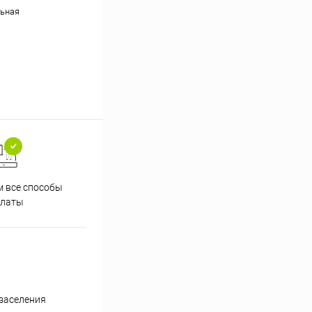
ьная
 все способы
Принимаем заказы на сайте
Проф
платы
круглосуточно
 заселения