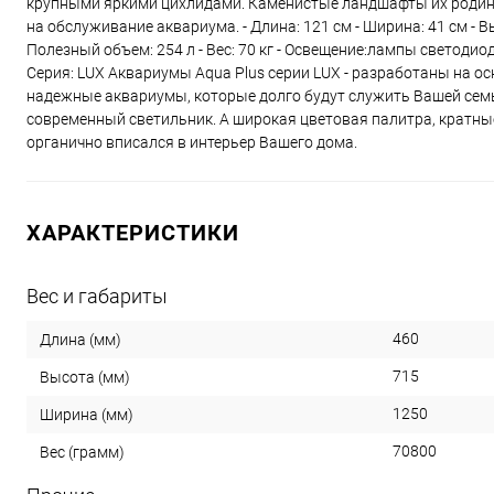
крупными яркими цихлидами. Каменистые ландшафты их родины 
на обслуживание аквариума. - Длина: 121 см - Ширина: 41 см - В
Полезный объем: 254 л - Вес: 70 кг - Освещение:лампы светодио
Серия: LUX Аквариумы Aqua Plus серии LUX - разработаны на ос
надежные аквариумы, которые долго будут служить Вашей семь
современный светильник. А широкая цветовая палитра, кратн
органично вписался в интерьер Вашего дома.
ХАРАКТЕРИСТИКИ
Вес и габариты
460
Длина (мм)
715
Высота (мм)
1250
Ширина (мм)
70800
Вес (грамм)