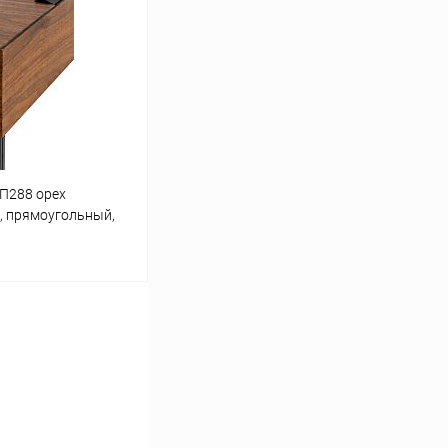
Сравнение
Под заказ
 П288 орех
м, прямоугольный,
ину
Сравнение
Под заказ