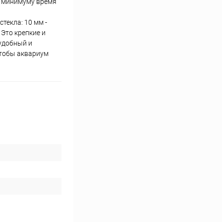
к минимуму время
текла: 10 мм -
 Это крепкие и
 удобный и
чтобы аквариум