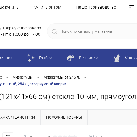
ак купить
Купить оптом
Наше производство
дтверждение заказа
 - Пт с 10:00 до 17:00
ля них
Рыбки
Рептилии
Кошк
•
•
•
х
Аквариумы
Аквариумы от 245 л.
угольный, 254 л., аквариумный коврик
(121х41х66 см) стекло 10 мм, прямоугол
ХАРАКТЕРИСТИКИ
ПОХОЖИЕ ТОВАРЫ