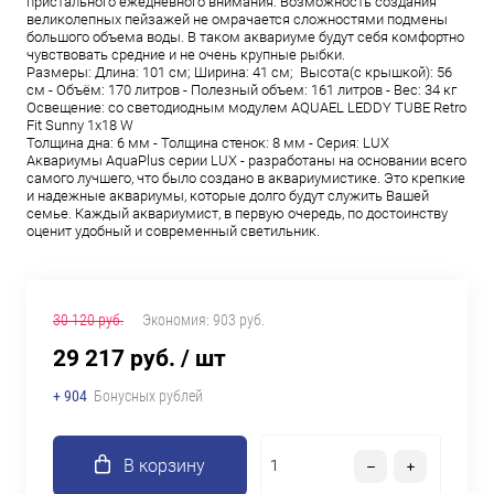
пристального ежедневного внимания. Возможность создания
великолепных пейзажей не омрачается сложностями подмены
большого объема воды. В таком аквариуме будут себя комфортно
чувствовать средние и не очень крупные рыбки.
Размеры: Длина: 101 см; Ширина: 41 см; Высота(с крышкой): 56
см - Объём: 170 литров - Полезный объем: 161 литров - Вес: 34 кг
Освещение: со светодиодным модулем AQUAEL LEDDY TUBE Retro
Fit Sunny 1х18 W
Толщина дна: 6 мм - Толщина стенок: 8 мм - Серия: LUX
Аквариумы AquaPlus серии LUX - разработаны на основании всего
самого лучшего, что было создано в аквариумистике. Это крепкие
и надежные аквариумы, которые долго будут служить Вашей
семье. Каждый аквариумист, в первую очередь, по достоинству
оценит удобный и современный светильник.
30 120 руб.
Экономия:
903 руб.
29 217 руб.
/ шт
+ 904
Бонусных рублей
В корзину