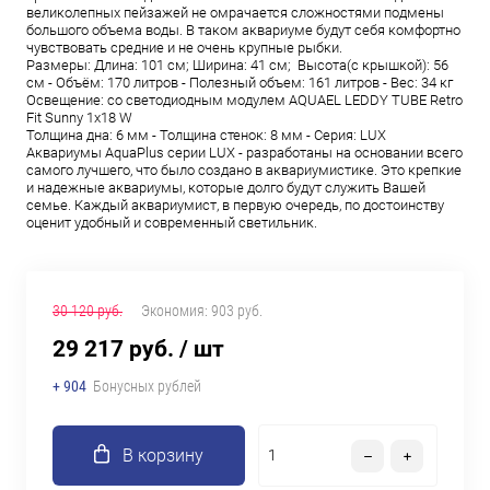
великолепных пейзажей не омрачается сложностями подмены
большого объема воды. В таком аквариуме будут себя комфортно
чувствовать средние и не очень крупные рыбки.
Размеры: Длина: 101 см; Ширина: 41 см; Высота(с крышкой): 56
см - Объём: 170 литров - Полезный объем: 161 литров - Вес: 34 кг
Освещение: со светодиодным модулем AQUAEL LEDDY TUBE Retro
Fit Sunny 1х18 W
Толщина дна: 6 мм - Толщина стенок: 8 мм - Серия: LUX
Аквариумы AquaPlus серии LUX - разработаны на основании всего
самого лучшего, что было создано в аквариумистике. Это крепкие
и надежные аквариумы, которые долго будут служить Вашей
семье. Каждый аквариумист, в первую очередь, по достоинству
оценит удобный и современный светильник.
30 120 руб.
Экономия:
903 руб.
29 217 руб.
/ шт
+ 904
Бонусных рублей
В корзину