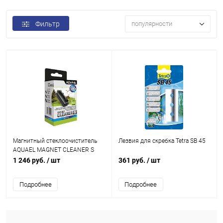
Фильтр
популярности
Магнитный стеклоочиститель
Лезвия для скребка Tetra SB 45
AQUAEL MAGNET CLEANER S
для аквариума со стеклом 3 - 6
1 246 руб.
/ шт
361 руб.
/ шт
мм
Подробнее
Подробнее