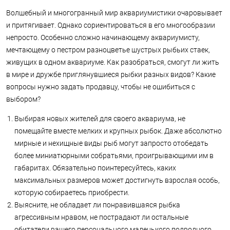
Волшебный и многогранный мир аквариумистики очаровывает
и притягивает. Однако сориентироваться в его многообразии
непросто. Особенно сложно начинающему аквариумисту,
мечтающему о пестром разноцветье шустрых рыбьих стаек,
живущих в одном аквариуме. Как разобраться, смогут ли жить
в мире и дружбе приглянувшиеся рыбки разных видов? Какие
вопросы нужно задать продавцу, чтобы не ошибиться с
выбором?
Выбирая новых жителей для своего аквариума, не
помещайте вместе мелких и крупных рыбок. Даже абсолютно
мирные и нехищные виды рыб могут запросто отобедать
более миниатюрными собратьями, проигрывающими им в
габаритах. Обязательно поинтересуйтесь, каких
максимальных размеров может достигнуть взрослая особь,
которую собираетесь приобрести.
Выясните, не обладает ли понравившаяся рыбка
агрессивным нравом, не пострадают ли остальные
обитатели вашего персонального маленького подводного