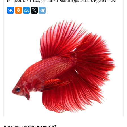
неприхотлив в содержании. Все это делает его идеальным
питомцем для начинающего аквариумиста. И при покупке
встает вопрос: как разобраться в многообразии кормов и
подобрать тот, который идеально подойдет именно
петушку? Попробуем ответить на все вопросы, связанные с
кормлением этих замечательных рыбок и подобрать для
них оптимальный вариант корма.
Чем питаются петушки?