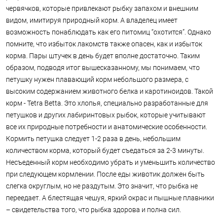
червячков, которые привлекают рыбку запахом и внешним
видом, имитируя природный корм. А владелец имеет
возможность понаблюдать как его питомиц “охотится”. Однако
помните, что избыток лакомств также опасен, как и избыток
корма. Пары штучек в день будет вполне достаточно. Таким
образом, подводя итог вышесказанному, мы понимаем, что
петушку нужен плавающий корм небольшого размера, с
высоким содержанием животного белка и каротиноидов. Такой
корм - Tetra Betta. Это хлопья, специально разработанные для
петушков и других лабиринтовых рыбок, которые учитывают
все их природные потребности и анатомические особенности.
Кормить петушка следует 1-2 раза в день, небольшим
количеством корма, который будет съедаться за 2-3 минуты.
Несъеденный корм необходимо убрать и уменьшить количество
при следующем кормлении. После еды животик должен быть
слегка округлым, но не раздутым. Это значит, что рыбка не
переедает. А блестящая чешуя, яркий окрас и пышные плавники
– свидетельства того, что рыбка здорова и полна сил.