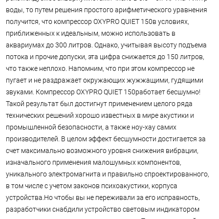
воды, то путем решения простого арифметического уравнения
получится, что компрессор OXYPRO QUIET 150в условиях,
приближенных к идеальным, можно использовать в
аквариумах до 300 литров. Однако, учитывая высоту подъема
потока и прочие допуски, эта цифра снижается до 150 литров,
что также неплохо. Напомним, что при этом компрессор не
пугает и не раздражает окружающих жужжащими, гудящими
звуками. Компрессор OXYPRO QUIET 150работает бесшумно!
Такой результат был достигнут применением целого ряда
технических решений хорошо известных в мире акустики и
промышленной безопасности, а также ноу-хау самих
производителей. В целом эффект бесшумности достигается за
счет максимально возможного уровня снижения вибрации,
изначального применения малошумных компонентов,
уникального электромагнита и правильно спроектированного,
в том числе с учетом законов психоакустики, корпуса
устройства.Но чтобы вы не переживали за его исправность,
разработчики снабдили устройство световым индикатором