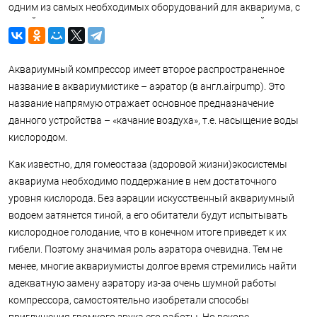
одним из самых необходимых оборудований для аквариума, с
одной стороны, и одним из самых заменимых, с другой.
Аквариумный компрессор имеет второе распространенное
название в аквариумистике – аэратор (в англ.airpump). Это
название напрямую отражает основное предназначение
данного устройства – «качание воздуха», т.е. насыщение воды
кислородом.
Как известно, для гомеостаза (здоровой жизни)экосистемы
аквариума необходимо поддержание в нем достаточного
уровня кислорода. Без аэрации искусственный аквариумный
водоем затянется тиной, а его обитатели будут испытывать
кислородное голодание, что в конечном итоге приведет к их
гибели. Поэтому значимая роль аэратора очевидна. Тем не
менее, многие аквариумисты долгое время стремились найти
адекватную замену аэратору из-за очень шумной работы
компрессора, самостоятельно изобретали способы