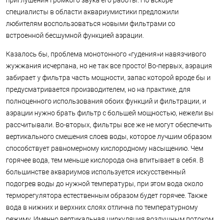
приглушения громкого звука его работы. Но вскоре
специалисты в области аквариумистики предложили
любителям воспользоваться новыми фильтрами со
встроенной бесшумной функцией аэрации.
Казалось бы, проблема монотонного «гудения»и навязчивого
жужжания исчерпана, но не так все просто! Во-первых, аэрация
забирает у фильтра часть мощности, запас которой вроде бы и
предусматривается производителем, но на практике, для
полноценного использования обоих функций и фильтрации, и
аэрации нужно брать фильтр с большей мощностью, нежели вы
рассчитывали. Во-вторых, фильтры все же не могут обеспечить
вертикального смешения слоев воды, которое лучшим образом
способствует равномерному кислородному насыщению. Чем
горячее вода, тем меньше кислорода она впитывает в себя. В
большинстве аквариумов используется искусственный
подогрев воды до нужной температуры, при этом вода около
терморегулятора естественным образом будет горячее. Также
вода в нижних и верхних слоях отлична по температурному
режиму. Именно вертикальная циркуляция воздушным потоком