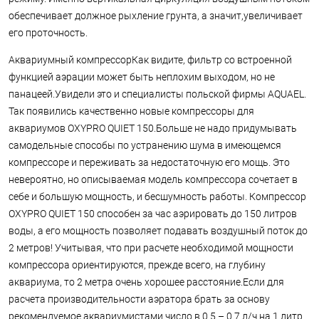
обеспечивает должное рыхление грунта, а значит,увеличивает
его проточность.
Аквариумный компрессорКак видите, фильтр со встроенной
функцией аэрации может быть неплохим выходом, но не
панацеей.Увидели это и специалисты польской фирмы AQUAEL.
Так появились качественно новые компрессоры для
аквариумов OXYPRO QUIET 150.Больше не надо придумывать
самодельные способы по устранению шума в имеющемся
компрессоре и переживать за недостаточную его мощь. Это
невероятно, но описываемая модель компрессора сочетает в
себе и большую мощность, и бесшумность работы. Компрессор
OXYPRO QUIET 150 способен за час аэрировать до 150 литров
воды, а его мощность позволяет подавать воздушный поток до
2 метров! Учитывая, что при расчете необходимой мощности
компрессора ориентируются, прежде всего, на глубину
аквариума, то 2 метра очень хорошее расстояние.Если для
расчета производительности аэратора брать за основу
рекомендуемое аквариумистами число в 0.5 – 0.7 л/ч на 1 литр