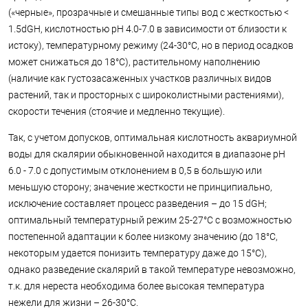
(«черные», прозрачные и смешанные типы вод с жесткостью <
1.5dGH, кислотностью pH 4.0-7.0 в зависимости от близости к
истоку), температурному режиму (24-30°С, но в период осадков
может снижаться до 18°С), растительному наполнению
(наличие как густозасаженных участков различных видов
растений, так и просторных с широколистными растениями),
скорости течения (стоячие и медленно текущие).
Так, с учетом допусков, оптимальная кислотность аквариумной
воды для скалярии обыкновенной находится в диапазоне pH
6.0 - 7.0 с допустимым отклонением в 0,5 в большую или
меньшую сторону; значение жесткости не принципиально,
исключение составляет процесс разведения – до 15 dGH;
оптимальный температурный режим 25-27°С с возможностью
постепенной адаптации к более низкому значению (до 18°С,
некоторым удается понизить температуру даже до 15°С),
однако разведение скалярий в такой температуре невозможно,
т.к. для нереста необходима более высокая температура
нежели для жизни – 26-30°С.