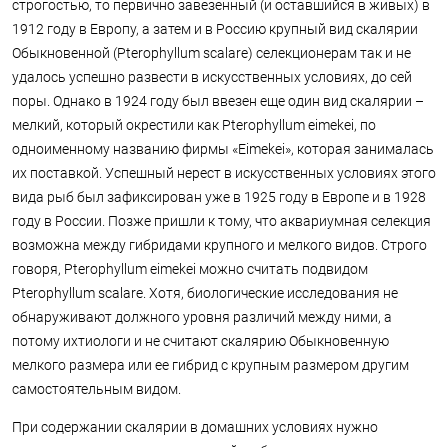
строгостью, то первично завезенный (и оставшийся в живых) в
1912 году в Европу, а затем и в Россию крупный вид скалярии
Обыкновенной (Pterophyllum scalare) селекционерам так и не
удалось успешно развести в искусственных условиях, до сей
поры. Однако в 1924 году был ввезен еще один вид скалярии –
мелкий, который окрестили как Pterophyllum eimekei, по
одноименному названию фирмы «Eimekei», которая занималась
их поставкой. Успешный нерест в искусственных условиях этого
вида рыб был зафиксирован уже в 1925 году в Европе и в 1928
году в России. Позже пришли к тому, что аквариумная селекция
возможна между гибридами крупного и мелкого видов. Строго
говоря, Pterophyllum eimekei можно считать подвидом
Pterophyllum scalare. Хотя, биологические исследования не
обнаруживают должного уровня различий между ними, а
потому ихтиологи и не считают скалярию Обыкновенную
мелкого размера или ее гибрид с крупным размером другим
самостоятельным видом.
При содержании скалярии в домашних условиях нужно