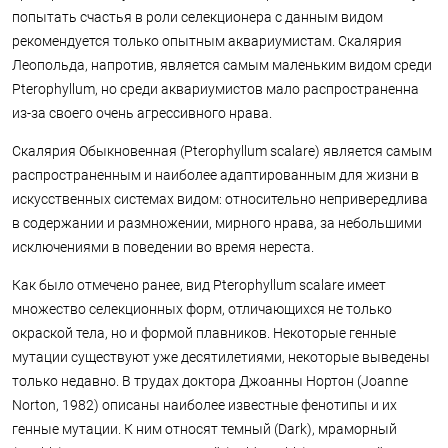
попытать счастья в роли селекционера с данным видом
рекомендуется только опытным аквариумистам. Скалярия
Леопольда, напротив, является самым маленьким видом среди
Pterophyllum, но среди аквариумистов мало распространенна
из-за своего очень агрессивного нрава.
Скалярия Обыкновенная (Pterophyllum scalare) является самым
распространенным и наиболее адаптированным для жизни в
искусственных системах видом: относительно непривередлива
в содержании и размножении, мирного нрава, за небольшими
исключениями в поведении во время нереста.
Как было отмечено ранее, вид Pterophyllum scalare имеет
множество селекционных форм, отличающихся не только
окраской тела, но и формой плавников. Некоторые генные
мутации существуют уже десятилетиями, некоторые выведены
только недавно. В трудах доктора Джоанны Нортон (Joanne
Norton, 1982) описаны наиболее известные фенотипы и их
генные мутации. К ним относят темный (Dark), мраморный