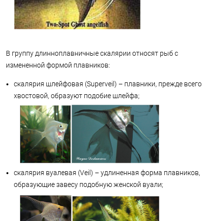
В группу длинноплавничные скалярии относят рыб с
измененной формой плавников:
скалярия шлейфовая (Superveil) – плавники, прежде всего
хвостовой, образуют подобие шлейфа;
скалярия вуалевая (Veil) – удлиненная форма плавников,
образующие завесу подобную женской вуали;