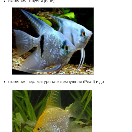
скалярия голубая (Blue);
скалярия перлматуровая/жемчужная (Pearl) и др.