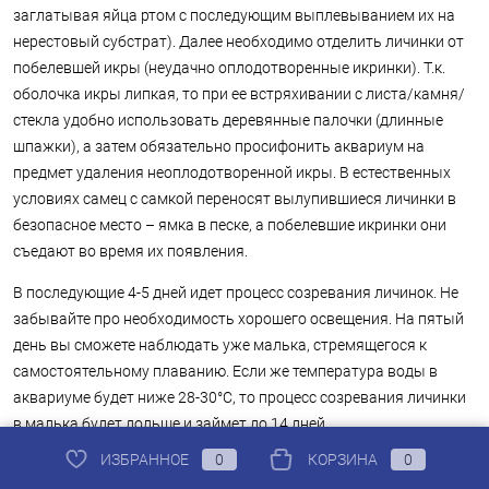
заглатывая яйца ртом с последующим выплевыванием их на
нерестовый субстрат). Далее необходимо отделить личинки от
побелевшей икры (неудачно оплодотворенные икринки). Т.к.
оболочка икры липкая, то при ее встряхивании с листа/камня/
стекла удобно использовать деревянные палочки (длинные
шпажки), а затем обязательно просифонить аквариум на
предмет удаления неоплодотворенной икры. В естественных
условиях самец с самкой переносят вылупившиеся личинки в
безопасное место – ямка в песке, а побелевшие икринки они
съедают во время их появления.
В последующие 4-5 дней идет процесс созревания личинок. Не
забывайте про необходимость хорошего освещения. На пятый
день вы сможете наблюдать уже малька, стремящегося к
самостоятельному плаванию. Если же температура воды в
аквариуме будет ниже 28-30°С, то процесс созревания личинки
в малька будет дольше и займет до 14 дней.
ИЗБРАННОЕ
0
КОРЗИНА
0
Некоторые аквариумисты специально устанавливают