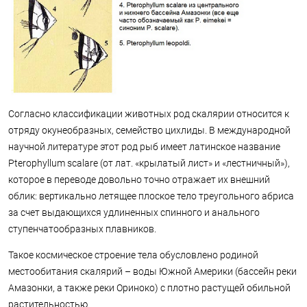
Согласно классификации животных род скалярии относится к
отряду окунеобразных, семейство цихлиды. В международной
научной литературе этот род рыб имеет латинское название
Pterophyllum scalare (от лат. «крылатый лист» и «лестничный»),
которое в переводе довольно точно отражает их внешний
облик: вертикально летящее плоское тело треугольного абриса
за счет выдающихся удлиненных спинного и анального
ступенчатообразных плавников.
Такое космическое строение тела обусловлено родиной
местообитания скалярий – воды Южной Америки (бассейн реки
Амазонки, а также реки Ориноко) с плотно растущей обильной
растительностью.