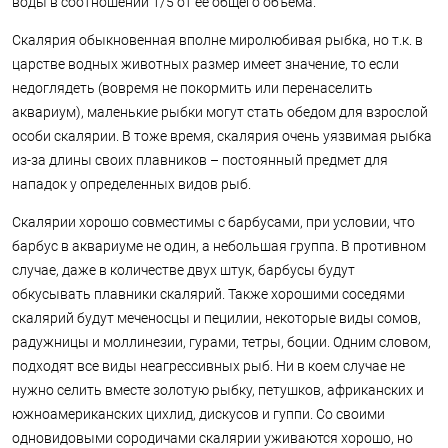
воды в соотношении 1/5 от ее общего объема.
Скалярия обыкновенная вполне миролюбивая рыбка, но т.к. в
царстве водных животных размер имеет значение, то если
недоглядеть (вовремя не покормить или перенаселить
аквариум), маленькие рыбки могут стать обедом для взрослой
особи скалярии. В тоже время, скалярия очень уязвимая рыбка
из-за длины своих плавников – постоянный предмет для
нападок у определенных видов рыб.
Скалярии хорошо совместимы с барбусами, при условии, что
барбус в аквариуме не один, а небольшая группа. В противном
случае, даже в количестве двух штук, барбусы будут
обкусывать плавники скалярий. Также хорошими соседями
скалярий будут меченосцы и пецилии, некоторые виды сомов,
радужницы и моллинезии, гурами, тетры, боции. Одним словом,
подходят все виды неагрессивных рыб. Ни в коем случае не
нужно селить вместе золотую рыбку, петушков, африканских и
южноамериканских цихлид, дискусов и гуппи. Со своими
одновидовыми сородичами скалярии уживаются хорошо, но