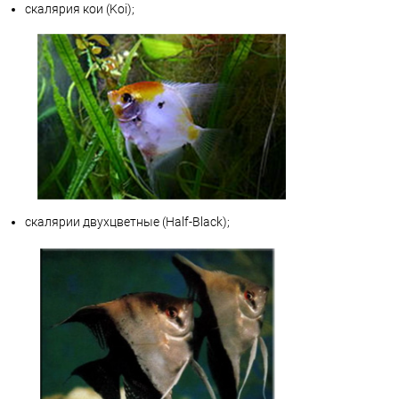
скалярия кои (Koi);
скалярии двухцветные (Half-Black);