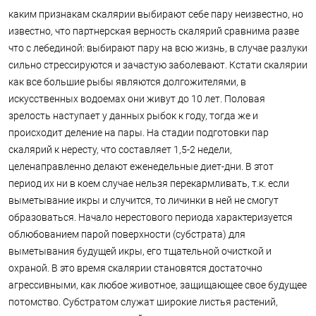
каким признакам скалярии выбирают себе пару неизвестно, но
известно, что партнерская верность скалярий сравнима разве
что с лебединой: выбирают пару на всю жизнь, в случае разлуки
сильно стрессируются и зачастую заболевают. Кстати скалярии
как все большие рыбы являются долгожителями, в
искусственных водоемах они живут до 10 лет. Половая
зрелость наступает у данных рыбок к году, тогда же и
происходит деление на пары. На стадии подготовки пар
скалярий к нересту, что составляет 1,5-2 недели,
целенаправленно делают еженедельные диет-дни. В этот
период их ни в коем случае нельзя перекармливать, т.к. если
выметывание икры и случится, то личинки в ней не смогут
образоваться. Начало нерестового периода характеризуется
облюбованием парой поверхности (субстрата) для
выметывания будущей икры, его тщательной очисткой и
охраной. В это время скалярии становятся достаточно
агрессивными, как любое животное, защищающее свое будущее
потомство. Субстратом служат широкие листья растений,