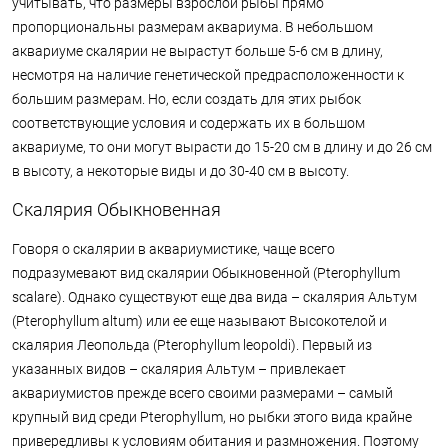
учитывать, что размеры взрослой рыбы прямо
пропорциональны размерам аквариума. В небольшом
аквариуме скалярии не вырастут больше 5-6 см в длину,
несмотря на наличие генетической предрасположенности к
большим размерам. Но, если создать для этих рыбок
соответствующие условия и содержать их в большом
аквариуме, то они могут вырасти до 15-20 см в длину и до 26 см
в высоту, а некоторые виды и до 30-40 см в высоту.
Cкалярия Обыкновенная
Говоря о скалярии в аквариумистике, чаще всего
подразумевают вид скалярии Обыкновенной (Pterophyllum
scalare). Однако существуют еще два вида – скалярия Альтум
(Pterophyllum altum) или ее еще называют Высокотелой и
скалярия Леопольда (Pterophyllum leopoldi). Первый из
указанных видов – скалярия Альтум – привлекает
аквариумистов прежде всего своими размерами – самый
крупный вид среди Pterophyllum, но рыбки этого вида крайне
привередливы к условиям обитания и размножения. Поэтому