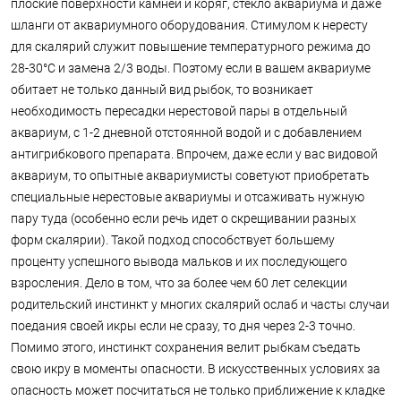
плоские поверхности камней и коряг, стекло аквариума и даже
шланги от аквариумного оборудования. Стимулом к нересту
для скалярий служит повышение температурного режима до
28-30°С и замена 2/3 воды. Поэтому если в вашем аквариуме
обитает не только данный вид рыбок, то возникает
необходимость пересадки нерестовой пары в отдельный
аквариум, с 1-2 дневной отстоянной водой и с добавлением
антигрибкового препарата. Впрочем, даже если у вас видовой
аквариум, то опытные аквариумисты советуют приобретать
специальные нерестовые аквариумы и отсаживать нужную
пару туда (особенно если речь идет о скрещивании разных
форм скалярии). Такой подход способствует большему
проценту успешного вывода мальков и их последующего
взросления. Дело в том, что за более чем 60 лет селекции
родительский инстинкт у многих скалярий ослаб и часты случаи
поедания своей икры если не сразу, то дня через 2-3 точно.
Помимо этого, инстинкт сохранения велит рыбкам съедать
свою икру в моменты опасности. В искусственных условиях за
опасность может посчитаться не только приближение к кладке