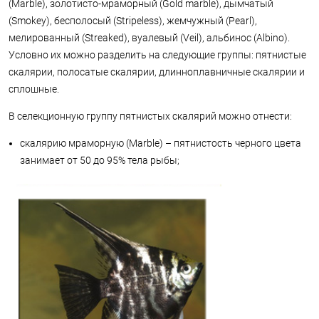
(Marble), золотисто-мраморный (Gold marble), дымчатый
(Smokey), бесполосый (Stripeless), жемчужный (Pearl),
мелированный (Streaked), вуалевый (Veil), альбинос (Albino).
Условно их можно разделить на следующие группы: пятнистые
скалярии, полосатые скалярии, длинноплавничные скалярии и
сплошные.
В селекционную группу пятнистых скалярий можно отнести:
скалярию мраморную (Marble) – пятнистость черного цвета
занимает от 50 до 95% тела рыбы;