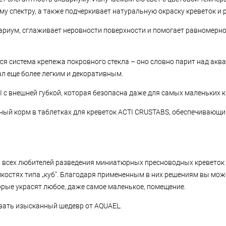
у спектру, а также подчеркивает натуральную окраску креветок и 
ариум, сглаживает неровности поверхности и помогает равномерн
 система крепежа покровного стекла – оно словно парит над аква
ал еще более легким и декоративным.
с внешней губкой, которая безопасна даже для самых маленьких к
ичный корм в таблетках для креветок ACTI CRUSTABS, обеспечиваю
сех любителей разведения миниатюрных пресноводных креветок и
остях типа „куб". Благодаря примененным в них решениям вы може
рые украсят любое, даже самое маленькое, помещение.
вать изысканный шедевр от AQUAEL.