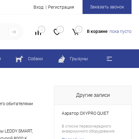
Заказать звонок
Вход
Регистрация
0
0
0
В корзине
пока пусто
и
Собаки
Грызуны
Другие записи
его обитателями
Аэратор OXYPRO QUIET
В списке первоочередного
пы LEDDY SMART,
аквариумного оборудования
компрессор занимает
атурой 8000 K