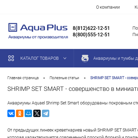
О компании
К
8(812)622-12-51
По
8(800)555-12-51
Пн
КАТАЛОГ ТОВАРОВ
Аквариумы и тумбы д
•
•
Главная страница
Полезные статьи
SHRIMP SET SMART - совер
SHRIMP SET SMART - совершенство в миниатю
Аквариумы Aquael Shrimp Set Smart оборудованы покровным ст
От предыдущих линеек креветкариев новый SHRIMP SET SMART о
которая характеризуется современной плоской формой и придае