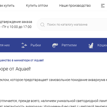
ак купить
Купить оптом
Наше производство
дтверждение заказа
 - Пт с 10:00 до 17:00
ля них
Рыбки
Рептилии
Кошк
шенство в миниатюре от Aquael!
ре от Aquael!
еклом, которое предотвращает самовольное покидание аквариума 
тличается, прежде всего, наличием уникальной светодиодной лам
т элегантность аквариуму. Излучаемый ею свет c цветовой темпер