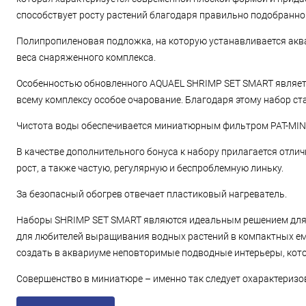
способствует росту растений благодаря правильно подобранном
Полипропиленовая подложка, на которую устанавливается акв
веса снаряженного комплекса.
Особенностью обновленного AQUAEL SHRIMP SET SMART является
всему комплексу особое очарование. Благодаря этому набор ст
Чистота воды обеспечивается миниатюрным фильтром PAT-MINI 
В качестве дополнительного бонуса к набору прилагается отл
рост, а также частую, регулярную и беспроблемную линьку.
За безопасный обогрев отвечает пластиковый нагреватель.
Наборы SHRIMP SET SMART являются идеальным решением для в
для любителей выращивания водных растений в компактных емк
создать в аквариуме неповторимые подводные интерьеры, кото
Совершенство в миниатюре – именно так следует охарактеризо