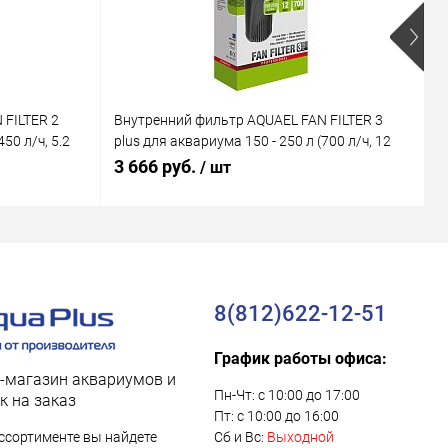
 FILTER 2
Внутренний фильтр AQUAEL FAN FILTER 3
В
50 л/ч, 5.2
plus для аквариума 150 - 250 л (700 л/ч, 12
M
Вт)
В
3 666 руб.
1
/ шт
8(812)622-12-51
График работы офиса:
-магазин аквариумов и
Пн-Чт: с 10:00 до 17:00
к на заказ
Пт: с 10:00 до 16:00
ссортименте вы найдете
Сб и Вс:
Выходной