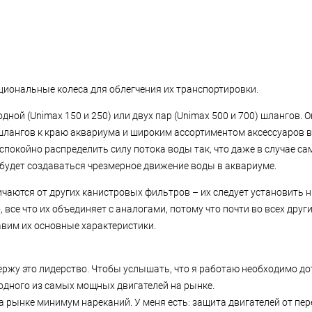
нкциональные колеса для облегчения их транспортировки.
ной (Unimax 150 и 250) или двух пар (Unimax 500 и 700) шлангов. 
лангов к краю аквариума и широким ассортиментом аксессуаров 
спокойно распределить силу потока воды так, что даже в случае с
будет создаваться чрезмерное движение воды в аквариуме.
чаются от других канистровых фильтров – их следует установить 
 все что их объединяет с аналогами, потому что почти во всех дру
авим их основные характеристики.
держу это лидерство. Чтобы услышать, что я работаю необходимо до
одного из самых мощных двигателей на рынке.
а рынке минимум нареканий. У меня есть: защита двигателей от пер