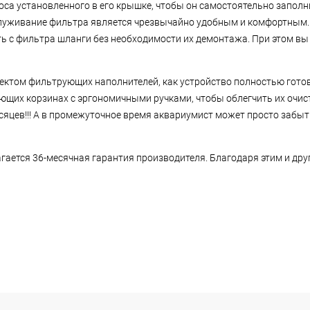
са установленного в его крышке, чтобы он самостоятельно заполн
служивание фильтра является чрезвычайно удобным и комфортным.
с фильтра шланги без необходимости их демонтажа. При этом вы 
ектом фильтрующих наполнителей, как устройство полностью гото
их корзинах с эргономичными ручками, чтобы облегчить их очист
сяцев!!! А в промежуточное время аквариумист может просто забыт
агается 36-месячная гарантия производителя. Благодаря этим и д