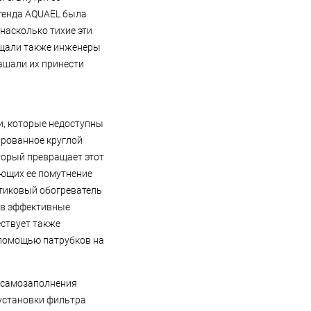
стенда AQUAEL была
насколько тихие эти
сещали также инженеры
ашали их принести
и, которые недоступны
ированное круглой
торый превращает этот
ающих ее помутнение
стиковый обогреватель
 в эффективные
ствует также
 помощью патрубков на
е самозаполнения
 установки фильтра