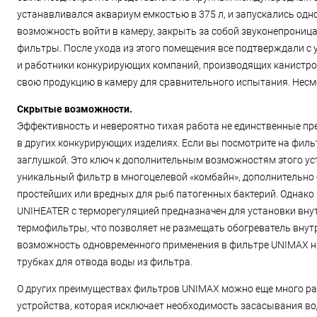
устанавливался аквариум емкостью в 375 л, и запускались одн
возможность войти в камеру, закрыть за собой звуконепроница
фильтры. После ухода из этого помещения все подтверждали с у
и работники конкурирующих компаний, производящих канистр
свою продукцию в камеру для сравнительного испытания. Несмот
Скрытые возможности.
Эффективность и невероятно тихая работа не единственные п
в других конкурирующих изделиях. Если вы посмотрите на фильт
заглушкой. Это ключ к дополнительным возможностям этого уст
уникальный фильтр в многоцелевой «комбайн», дополнительно
простейших или вредных для рыб патогенных бактерий. Однако 
UNIHEATER с терморегуляцией предназначен для установки вну
термофильтры, что позволяет не размещать обогреватель внут
возможность одновременного применения в фильтре UNIMAX на
трубках для отвода воды из фильтра.
О других преимуществах фильтров UNIMAX можно еще много ра
устройства, которая исключает необходимость засасывания во