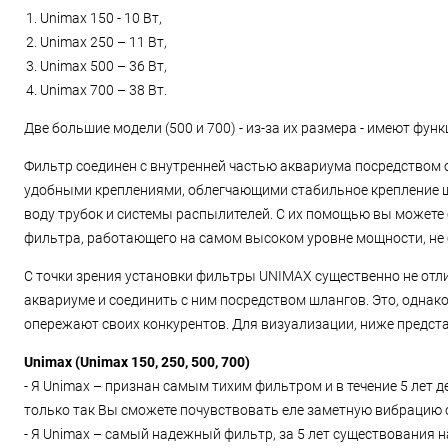
Unimax 150 - 10 Вт,
Unimax 250 – 11 Вт,
Unimax 500 – 36 Вт,
Unimax 700 – 38 Вт.
Две большие модели (500 и 700) - из-за их размера - имеют фу
Фильтр соединен с внутренней частью аквариума посредством од
удобными креплениями, облегчающими стабильное крепление ш
воду трубок и системы распылителей. С их помощью вы можете 
фильтра, работающего на самом высоком уровне мощности, не 
С точки зрения установки фильтры UNIMAX существенно не отли
аквариуме и соединить с ним посредством шлангов. Это, однако,
опережают своих конкурентов. Для визуализации, ниже предст
Unimax (Unimax 150, 250, 500, 700)
- Я Unimax – признан самым тихим фильтром и в течение 5 лет 
только так Вы сможете почувствовать еле заметную вибрацию 
- Я Unimax – самый надежный фильтр, за 5 лет существования н