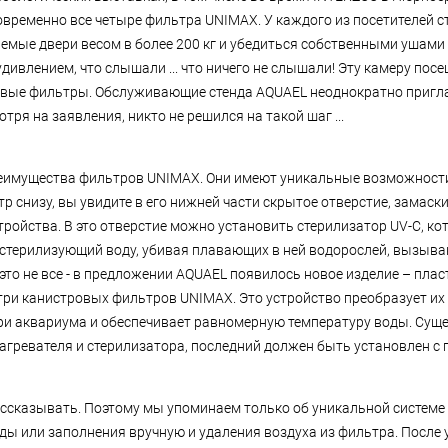
овременно все четыре фильтра UNIMAX. У каждого из посетителей 
емые двери весом в более 200 кг и убедиться собственными ушами 
дивлением, что слышали ... что ничего не слышали! Эту камеру по
овые фильтры. Обслуживающие стенда AQUAEL неоднократно пригл
ря на заявления, никто не решился на такой шаг ...
реимущества фильтров UNIMAX. Они имеют уникальные возможност
р снизу, вы увидите в его нижней части скрытое отверстие, замаск
ройства. В это отверстие можно установить стерилизатор UV-C, ко
 стерилизующий воду, убивая плавающих в ней водорослей, вызыв
это не все - в предложении AQUAEL появилось новое изделие – пла
три канистровых фильтров UNIMAX. Это устройство преобразует их
ри аквариума и обеспечивает равномерную температуру воды. Суще
гревателя и стерилизатора, последний должен быть установлен с
ссказывать. Поэтому мы упоминаем только об уникальной систем
ды или заполнения вручную и удаления воздуха из фильтра. После