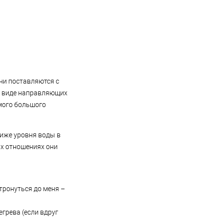
в многообразии кормов и
подобрать тот, который идеально
подойдет именно петушку?
Попробуем ответить на все
вопросы, связанные с
кормлением этих
замечательных рыбок и
подобрать для них оптимальный
вариант корма.
Они поставляются с
в виде направляющих
амого большого
ниже уровня воды в
гих отношениях они
тронуться до меня –
егрева (если вдруг