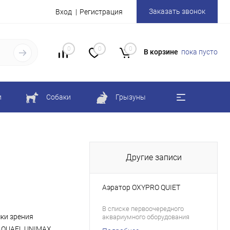
Заказать звонок
Вход
Регистрация
0
0
0
В корзине
пока пусто
и
Собаки
Грызуны
Другие записи
Аэратор OXYPRO QUIET
В списке первоочередного
ки зрения
аквариумного оборудования
компрессор занимает
AQUAEL UNIMAX,