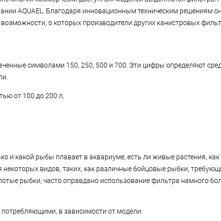
пании AQUAEL. Благодаря инновационным техническим решениям он
 возможности, о которых производители других канистровых фильт
аченные символами 150, 250, 500 и 700. Эти цифры определяют ср
ли.
ью от 100 до 200 л,
ько и какой рыбы плавает в аквариуме, есть ли живые растения, ка
я некоторых видов, таких, как различные бойцовые рыбки, требую
лотые рыбки, часто оправдано использование фильтра намного бол
потребляющими, в зависимости от модели: