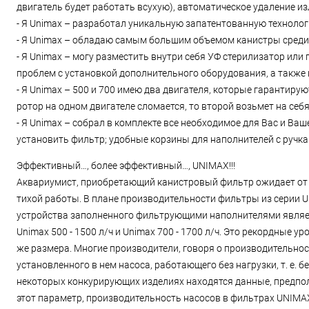
двигатель будет работать всухую), автоматическое удаление из
- Я Unimax – разработал уникальную запатентованную технолог
- Я Unimax – обладаю самым большим объемом канистры среди
- Я Unimax – могу разместить внутри себя УФ стерилизатор или 
проблем с установкой дополнительного оборудования, а также 
- Я Unimax – 500 и 700 имею два двигателя, которые гарантиру
ротор на одном двигателе сломается, то второй возьмет на себя
- Я Unimax – собрал в комплекте все необходимое для Вас и Ва
установить фильтр; удобные корзины для наполнителей с ручк
Эффективный…, более эффективный…, UNIMAX!!!
Аквариумист, приобретающий канистровый фильтр ожидает от 
тихой работы. В плане производительности фильтры из серии 
устройства заполненного фильтрующими наполнителями является 
Unimax 500 - 1500 л/ч и Unimax 700 - 1700 л/ч. Это рекордные 
же размера. Многие производители, говоря о производительно
установленного в нем насоса, работающего без нагрузки, т. е.
некоторых конкурирующих изделиях находятся данные, предпо
этот параметр, производительность насосов в фильтрах UNIMAX 