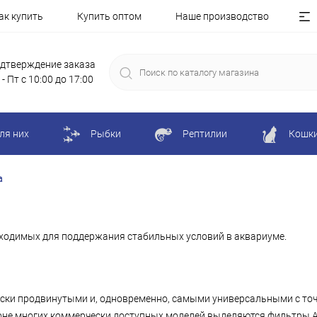
ак купить
Купить оптом
Наше производство
дтверждение заказа
 - Пт с 10:00 до 17:00
ля них
Рыбки
Рептилии
Кошк
а
бходимых для поддержания стабильных условий в аквариуме.
ески продвинутыми и, одновременно, самыми универсальными с точ
оне многих коммерчески доступных моделей выделяются фильтры 