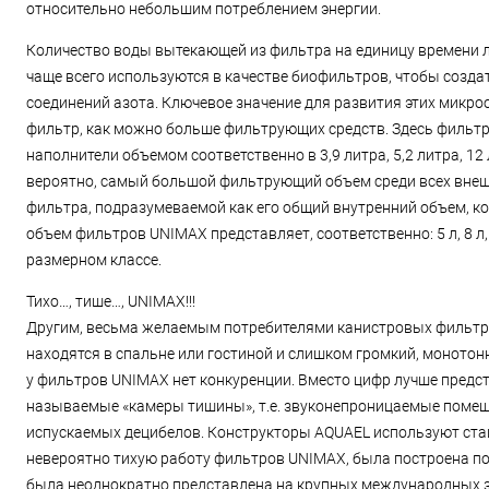
относительно небольшим потреблением энергии.
Количество воды вытекающей из фильтра на единицу времени 
чаще всего используются в качестве биофильтров, чтобы созда
соединений азота. Ключевое значение для развития этих микро
фильтр, как можно больше фильтрующих средств. Здесь фильт
наполнители объемом соответственно в 3,9 литра, 5,2 литра, 12 л
вероятно, самый большой фильтрующий объем среди всех внешн
фильтра, подразумеваемой как его общий внутренний объем, ко
объем фильтров UNIMAX представляет, соответственно: 5 л, 8 л,
размерном классе.
Тихо…, тише…, UNIMAX!!!
Другим, весьма желаемым потребителями канистровых фильтров,
находятся в спальне или гостиной и слишком громкий, монотон
у фильтров UNIMAX нет конкуренции. Вместо цифр лучше предс
называемые «камеры тишины», т.е. звуконепроницаемые помещен
испускаемых децибелов. Конструкторы AQUAEL используют ста
невероятно тихую работу фильтров UNIMAX, была построена портат
была неоднократно представлена на крупных международных зо