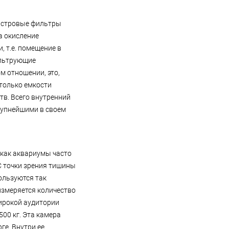
нистровые фильтры
а окисление
 т.е. помещение в
ильтрующие
ом отношении, это,
только емкости
тв. Всего внутренний
крупнейшими в своем
 как аквариумы часто
С точки зрения тишины
ользуются так
измеряется количество
ирокой аудитории
500 кг. Эта камера
ге. Внутри ее