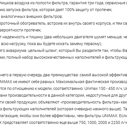
лишков воздуха из полости фильтра, гарантия три года, сервисные 
ию запуска фильтра, которая дает 100% защиту от протечек;
 аналогичных внешних фильтров;
проточный обогреватель, встроив их внутрь своего корпуса, и тем с
вероятности протечек;
ют надежность и тишину (два небольших двигателя шумят меньше, ч
 всю нагрузку, пока вы будете искать замену первому);
шего аквариума: цельный шланг, который Вы разделите так, чтобы 
ами; полный набор высококачественных наполнителей и фильтрующ
него в первую очередь два преимущества: самой высокой эффектив
UNIMAX не имеют себе равных. Максимальная фактическая произво
по отношению к модели, соответственно: Unimax 150 - 450 л/ч, Uni
уровни производительности в данной категории, недоступные для дру
сти своей продукции, объявляют «производительность фильтра» ка
 без фильтрующих наполнителей (которая очевидно намного выше). Т
лагающие, якобы они более эффективны, чем фильтры UNIMAX. Есл
представляет соответственно еще выше 750, 1000, 2000 и 2250 л/ч. 