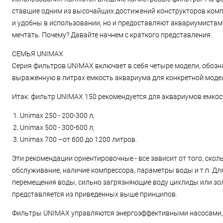
ставшие одним из высочайших достижений конструкторов ком
и удобны в использовании, но и предоставляют аквариумистам
мечтать. Почему? Давайте начнем с краткого представления.
СЕМЬЯ UNIMAX
Серия фильтров UNIMAX включает в себя четыре модели, обозн
выраженную в литрах емкость аквариума для конкретной моде
Итак: фильтр UNIMAX 150 рекомендуется для аквариумов емкост
Unimax 250 - 200-300 л,
Unimax 500 - 300-600 л,
Unimax 700 –от 600 до 1200 литров.
Эти рекомендации ориентировочные - все зависит от того, скол
обслуживание, наличие компрессора, параметры воды и т.п. Дл
перемещения воды, сильно загрязняющие воду цихлиды или зо
представляется из приведенных выше принципов.
Фильтры UNIMAX управляются энергоэффективными насосами, 