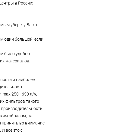
центры в России;
амым уберегу Вас от
ем один большой, если
Вам было удобно
их материалов.
ности и наиболее
дительность
max 250 - 650 л/ч,
гих фильтров такого
к производительность
аким образом, на
и принять во внимание
И все это с