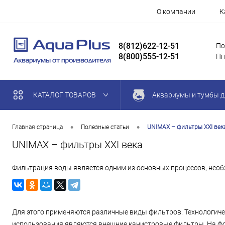
О компании
К
8(812)622-12-51
По
8(800)555-12-51
Пн
КАТАЛОГ ТОВАРОВ
Аквариумы и тумбы д
•
•
Главная страница
Полезные статьи
UNIMAX – фильтры XXI век
UNIMAX – фильтры XXI века
Фильтрация воды является одним из основных процессов, нео
Для этого применяются различные виды фильтров. Технологич
использования являются внешние канистровые фильтры. На ф