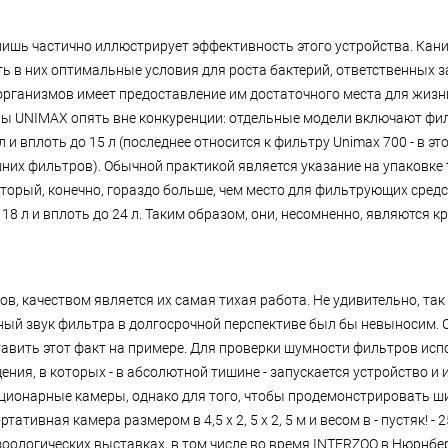
лишь частично иллюстрирует эффективность этого устройства. Ка
ть в них оптимальные условия для роста бактерий, ответственных з
организмов имеет предоставление им достаточного места для жизни,
ры UNIMAX опять вне конкуренции: отдельные модели включают ф
 и вплоть до 15 л (последнее относится к фильтру Unimax 700 - в эт
их фильтров). Обычной практикой является указание на упаковке 
торый, конечно, гораздо больше, чем место для фильтрующих средс
 18 л и вплоть до 24 л. Таким образом, они, несомненно, являются 
 качеством является их самая тихая работа. Не удивительно, так
ный звук фильтра в долгосрочной перспективе был бы невыносим. 
тавить этот факт на примере. Для проверки шумности фильтров исп
ия, в которых - в абсолютной тишине - запускается устройство и 
ционарные камеры, однако для того, чтобы продемонстрировать ш
ивная камера размером в 4,5 х 2, 5 x 2, 5 м и весом в - пустяк! - 2
ологических выставках, в том числе во время INTERZOO в Нюрнбер