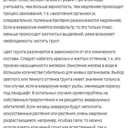
учитывать, чем больше зернистость, тем медленнее происходит
процесс заиливания, т.е. накопления органики (и,
следовательно, полезные бактерии размножаются медленнее).
Если в аквариуме имеется биофильтр, то это только плюс:
меньше происходит азотистых выделений, реже возникает
необходимость чистить грунт.
Цвет грунта различается в зависимости от его химического
состава. Следует избегать красных и желтых оттенков, т.к. это
признак насыщенности железом. Окисление железа в воде в
большом количестве губительно для живых организмов. Выбор
светлого или темного оттенка грунта имеет значение только в
том случае, если в аквариуме живут рыбы, меняющие окраску
под ландшафт. В остальных случаях ориентируйтесь на
собственные предпочтения и на расцветку аквариумных
обитателей. Если же ваш аквариум будут наполнять
искусственные растения или растения, очень медленно
разрастающиеся, например, Anubias nana, то можно
использовать крашеный грунт как естественный, так и