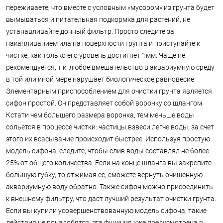
переживаете, что вместе с условным «мусором» из грунта будет
вымываться и питательная подкормка для растений, не
устанавливайте донный фильтр. Просто следите за
накапливанием ила на поверхности грунта и приступайте к
чистке, как только его уровень достигнет 1мм. Чаще не
рекомендуется, т.к. любое вмешательство в аквариумную среду
в той или иной мере нарушает биологическое равновесие.
Элементарным приспособлением для очистки грунта является
сифон простой. Он представляет собой воронку со шлангом.
Кстати чем большего размера воронка, тем меньше воды
сольется в процессе чистки: частицы взвеси легче воды, за счет
этого их всасывание происходит быстрее. Используя простую
модель сифона, следите, чтобы слив воды составлял не более
25% от общего количества. Если на конце шланга вы закрепите
большую губку, то отжимая ее, сможете вернуть очищенную
аквариумную воду обратно. Также сифон можно присоединить
к внешнему фильтру, что даст лучший результат очистки грунта.
Если вы купили усовершенствованную модель сифона, такие
действия не понадобятся, эта функция уже предусмотрена в