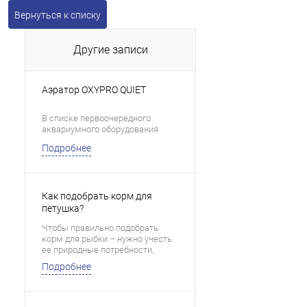
Вернуться к списку
Другие записи
Аэратор OXYPRO QUIET
В списке первоочередного
аквариумного оборудования
компрессор занимает
Подробнее
двойственную позицию: он
является одним из самых
необходимых оборудований для
аквариума, с одной стороны, и
одним из самых заменимых, с
Как подобрать корм для
другой.
петушка?
Чтобы правильно подобрать
корм для рыбки – нужно учесть
ее природные потребности,
размер и анатомические
Подробнее
особенности (размер и форму
рта, зону поедания корма). Кроме
того, любой корм должен
отвечать требованиям