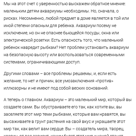
Мы на этот счет с уверенностью выскажем обратное мнение:
маленьким детям аквариумы необходимы. Но, сначала, о
рисках. Несомненно, любой предмет в доме является в той или
иной степени опасным для ребенка. Аквариум посему не
исключение, но он не опаснее бьющейся посуды, окна или
электрической розетки. Есть опасность того, что маленький
ребенок навредит рыбкам? Нет проблем установить аквариум
на безопасную высоту или воспользоваться современными
системами, ограничивающими доступ.
Другими словами – все проблемы решаемы, и, если есть
желание, то нет и причин, все умозаключения «против»
иллюзорны и не имеют под собой веских оснований.
А теперь о главном. Аквариум – это маленький мир, который вы
создаете сами. Вы обустраиваете его так, как хотите вы, вы
заселяете этот мир теми рыбками, которые вам нравятся, вы
высаживаете в грунт растения на свой вкус и украшаете этот
мир так, как велит вам сердце. Вы – создатель мира, творец,
хозяин, от вас зависит, каким будет этот мир и какой станет