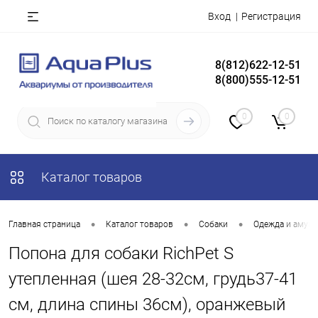
Вход
Регистрация
8(812)622-12-51
8(800)555-12-51
0
0
Каталог товаров
•
•
•
Главная страница
Каталог товаров
Собаки
Одежда и амун
Попона для собаки RichPet S
утепленная (шея 28-32см, грудь37-41
см, длина спины 36см), оранжевый