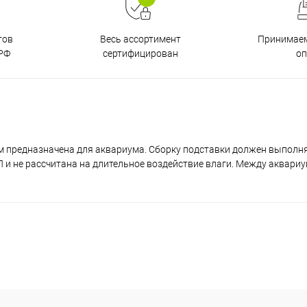
тов
Принимаем
Весь ассортимент
РФ
о
сертифицирован
м предназначена для аквариума. Сборку подставки должен выполн
и не рассчитана на длительное воздействие влаги. Между аквари