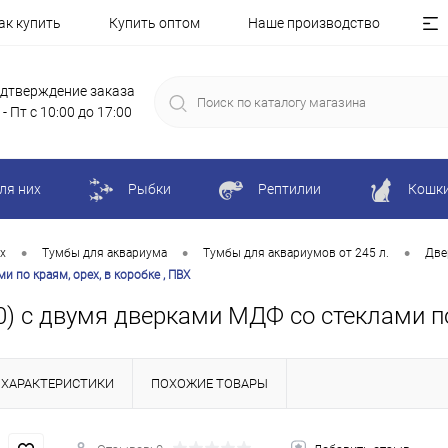
ак купить
Купить оптом
Наше производство
дтверждение заказа
 - Пт с 10:00 до 17:00
ля них
Рыбки
Рептилии
Кошк
•
•
•
х
Тумбы для аквариума
Тумбы для аквариумов от 245 л.
Две
 по краям, орех, в коробке , ПВХ
) с двумя дверками МДФ со стеклами по 
ХАРАКТЕРИСТИКИ
ПОХОЖИЕ ТОВАРЫ