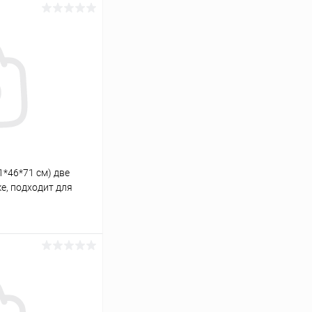
1*46*71 см) две
ке, подходит для
0
ину
Сравнение