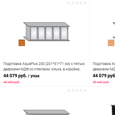
Подставка AquaPlus 200 (201*51*71 см) с пятью
Подставка Aq
дверками МДФ со стеклами, ольха, в коробке,
дверками МДФ
подходит для модели аквариума LUX П700
коробке, под
44 079 руб.
44 079 ру
/ упак
П700
45 442 руб.
45 442 руб.
В корзину
Купить в 1 клик
Сравнение
Купить в 1