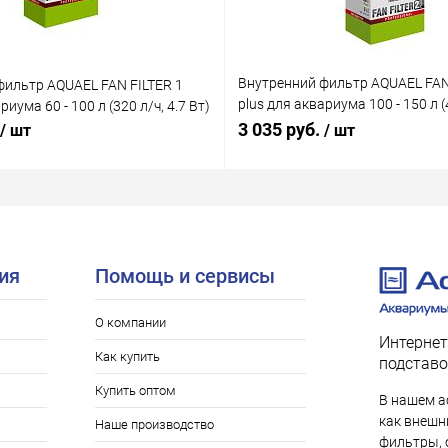
Внутренний фильтр AQUAEL FAN
фильтр AQUAEL FAN FILTER 1
plus для аквариума 100 - 150 л (4
риума 60 - 100 л (320 л/ч, 4.7 Вт)
Вт)
3 035 руб.
/ шт
/ шт
ия
Помощь и сервисы
О компании
Интернет
Как купить
подставо
Купить оптом
В нашем а
как внешни
Наше производство
фильтры, 