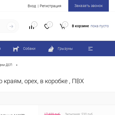
Заказать звонок
Вход
Регистрация
0
0
0
В корзине
пока пусто
и
Собаки
Грызуны
•
рки ДСП
краям, орех, в коробке , ПВХ
17 699 руб.
Экономия:
530 руб.