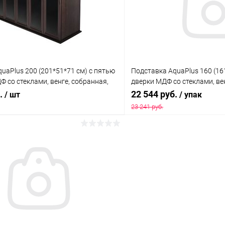
ое
Под заказ
В избранное
uaPlus 200 (201*51*71 см) с пятью
Подставка AquaPlus 160 (16
 со стеклами, венге, собранная,
дверки МДФ со стеклами, вен
я модели аквариума LUX П700
подходит для модели аквар
б.
22 544 руб.
/ шт
/ упак
23 241 руб.
В корзину
В корз
 клик
Сравнение
Купить в 1 клик
ое
Под заказ
В избранное