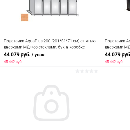
В избранное
Под заказ
В избранн
Подставка AquaPlus 200 (201*51*71 см) с пятью
Подставка Aq
дверками МДФ со стеклами, бук, в коробке,
дверками МДФ
подходит для модели аквариума LUX П700
подходит дл
44 079 руб.
44 079 ру
/ упак
45 442 руб.
45 442 руб.
В корзину
Купить в 1 клик
Сравнение
Купить в 1
В избранное
Под заказ
В избранн