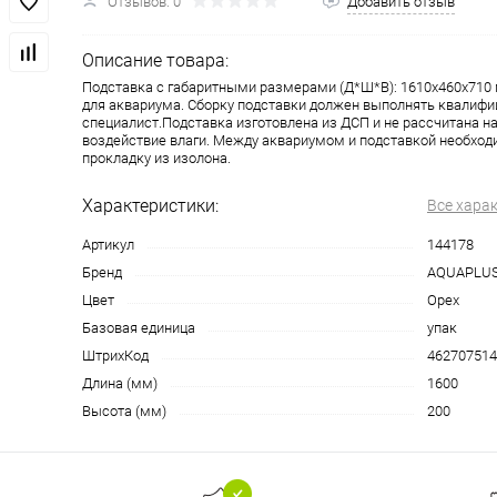
Отзывов: 0
Добавить отзыв
Описание товара:
Подставка с габаритными размерами (Д*Ш*В): 1610x460x710
для аквариума. Сборку подставки должен выполнять квалиф
специалист.Подставка изготовлена из ДСП и не рассчитана н
воздействие влаги. Между аквариумом и подставкой необход
прокладку из изолона.
Характеристики:
Все хара
Артикул
144178
Бренд
AQUAPLU
Цвет
Орех
Базовая единица
упак
ШтрихКод
462707514
Длина (мм)
1600
Высота (мм)
200