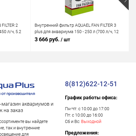
 FILTER 2
Внутренний фильтр AQUAEL FAN FILTER 3
В
50 л/ч, 5.2
plus для аквариума 150 - 250 л (700 л/ч, 12
M
Вт)
В
3 666 руб.
1
/ шт
8(812)622-12-51
График работы офиса:
-магазин аквариумов и
Пн-Чт: с 10:00 до 17:00
к на заказ
Пт: с 10:00 до 16:00
ссортименте вы найдете
Сб и Вс:
Выходной
е, так и внутренние
Предложения:
освещение для