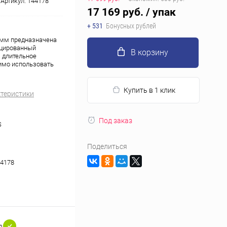
Артикул:
144178
17 169 руб.
/ упак
+ 531
Бонусных рублей
 мм предназначена
ицированный
В корзину
а длительное
имо использовать
Купить в 1 клик
ктеристики
Под заказ
S
Поделиться
4178