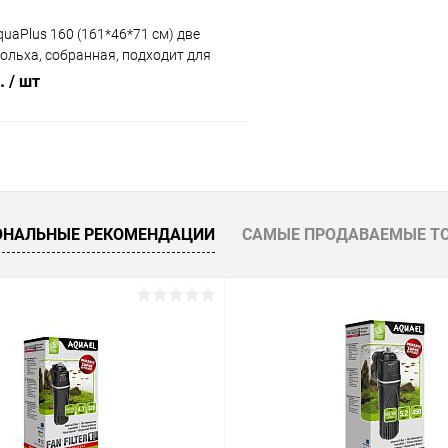
uaPlus 160 (161*46*71 см) две
 ольха, собранная, подходит для
риума LUX П540
б.
/ шт
В корзину
 клик
Сравнение
ОНАЛЬНЫЕ РЕКОМЕНДАЦИИ
САМЫЕ ПРОДАВАЕМЫЕ Т
ое
Под заказ