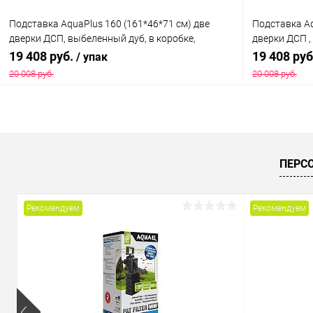
Подставка AquaPlus 160 (161*46*71 см) две
Подставка Aq
дверки ДСП, выбеленный дуб, в коробке,
дверки ДСП ,
подходит для модели аквариума LUX П540
модели аква
19 408 руб.
19 408 ру
/ упак
20 008 руб.
20 008 руб.
В корзину
Купить в 1 клик
Сравнение
Купить в 1
ПЕРС
В избранное
Под заказ
В избранн
Рекомендуем
Рекомендуем