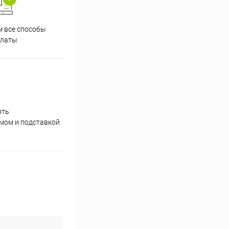
 все способы
Принимаем заказы на сайте
Проф
платы
круглосуточно
ять
умом и подставкой