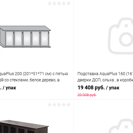
uaPlus 200 (201*51*71 см) с пятью
Подставка AquaPlus 160 (16
 со стеклами, белое дерево, в
дверки ДСП, ольха , в короб
ходит для модели аквариума LUX
модели аквариума LUX П54
б.
19 408 руб.
/ упак
/ упак
20 008 руб.
В корзину
В корз
 клик
Сравнение
Купить в 1 клик