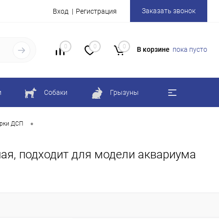
Заказать звонок
Вход
Регистрация
0
0
0
В корзине
пока пусто
и
Собаки
Грызуны
•
рки ДСП
ная, подходит для модели аквариума