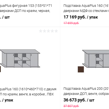
uaPlus фигурная 153 (155*51*71
Подставка AquaPlus 160 (16
дверками ДСП по краям, черная,
дверками МДФ со стеклами п
подходит для модели аквариума LUX
коробке , ПВХ
б.
17 169 руб.
/ шт
/ упак
17 699 руб.
В корзину
В корз
 клик
Сравнение
Купить в 1 клик
ое
Под заказ
В избранное
Подставка AquaPlus 200 (20
uaPlus 160 (1610*460*710) с двумя
дверками ДСП, венге, собра
 по краям, венге, в коробке , ПВХ
модели аквариума LUX П70
б.
36 673 руб.
/ упак
/ шт
37 807 руб.