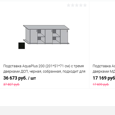
В корзину
Купить в 1 клик
Сравнение
Купить в 1
В избранное
Под заказ
В избранн
Подставка AquaPlus 200 (201*51*71 см) с тремя
Подставка Aq
дверками ДСП, черная, собранная, подходит для
дверками МДФ
модели аквариума LUX П700
коробке , ПВ
36 673 руб.
17 169 ру
/ шт
37 807 руб.
17 699 руб.
В корзину
Купить в 1 клик
Сравнение
Купить в 1