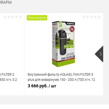
ОВАРЫ
Рекомендуем
Р
 FILTER 2
Внутренний фильтр AQUAEL FAN FILTER 3
В
50 л/ч, 5.2
plus для аквариума 150 - 250 л (700 л/ч, 12
M
Вт)
В
3 666 руб.
1
/ шт