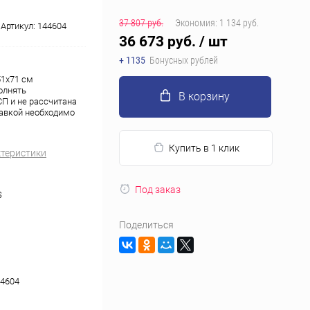
37 807 руб.
Экономия:
1 134 руб.
Артикул:
144604
36 673 руб.
/ шт
+ 1135
Бонусных рублей
51x71 см
олнять
В корзину
П и не рассчитана
тавкой необходимо
Купить в 1 клик
ктеристики
Под заказ
S
Поделиться
4604