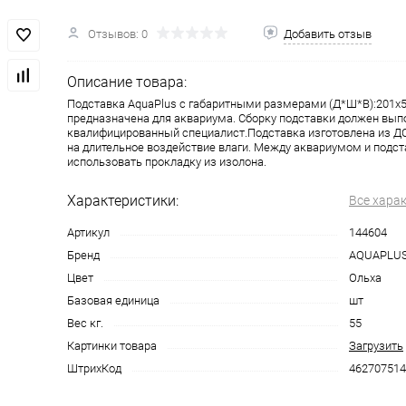
Отзывов: 0
Добавить отзыв
Описание товара:
Подставка AquaPlus с габаритными размерами (Д*Ш*В):201x
предназначена для аквариума. Сборку подставки должен вып
квалифицированный специалист.Подставка изготовлена из ДС
на длительное воздействие влаги. Между аквариумом и подс
использовать прокладку из изолона.
Характеристики:
Все хара
Артикул
144604
Бренд
AQUAPLU
Цвет
Ольха
Базовая единица
шт
Вес кг.
55
Картинки товара
Загрузить
ШтрихКод
462707514