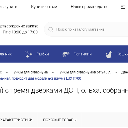
ак купить
Купить оптом
Наше производство
дтверждение заказа
 - Пт с 10:00 до 17:00
ля них
Рыбки
Рептилии
Кошк
•
•
•
х
Тумбы для аквариума
Тумбы для аквариумов от 245 л.
Две
бранная, подходит для модели аквариума LUX П700
м) с тремя дверками ДСП, ольха, собран
ХАРАКТЕРИСТИКИ
ПОХОЖИЕ ТОВАРЫ