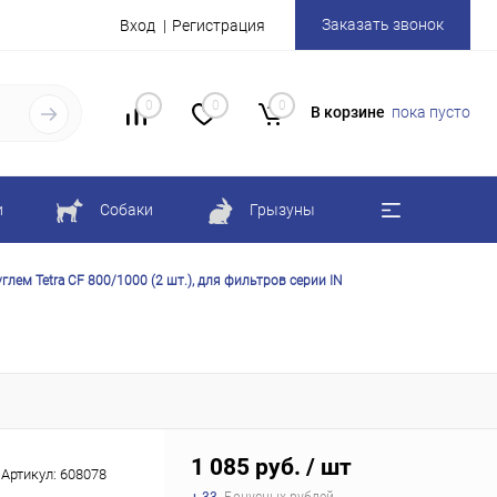
Заказать звонок
Вход
Регистрация
0
0
0
В корзине
пока пусто
и
Собаки
Грызуны
углем Tetra CF 800/1000 (2 шт.), для фильтров серии IN
1 085 руб.
/ шт
Артикул:
608078