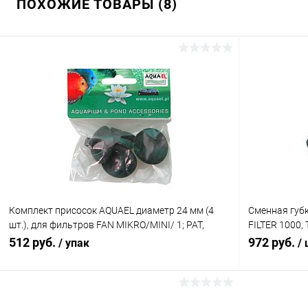
ПОХОЖИЕ ТОВАРЫ (8)
Комплект присосок AQUAEL диаметр 24 мм (4
Сменная губ
шт.), для фильтров FAN MIKRO/MINI/ 1; PAT,
FILTER 1000,
TURBO/CIRCULATOR 500; ASAP 300/500
2000; для п
512 руб.
972 руб.
/ упак
/
1500, CIRCUL
В корзину