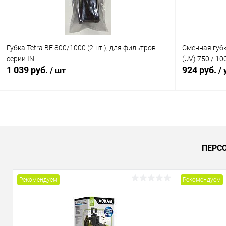
Губка Tetra BF 800/1000 (2шт.), для фильтров
Сменная губк
серии IN
(UV) 750 / 10
1 039 руб.
924 руб.
/ шт
/ 
В корзину
Купить в 1 клик
Сравнение
Купить в 1
ПЕРС
В избранное
В наличии
В избранн
Рекомендуем
Рекомендуем