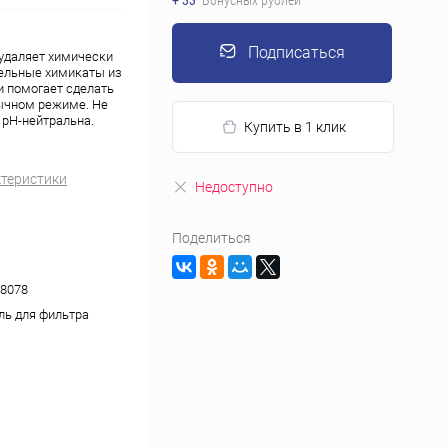
+ 33
Бонусных рублей
Подписаться
 удаляет химически
тельные химикаты из
и помогает сделать
бычном режиме. Не
 pH-нейтральна.
Купить в 1 клик
ктеристики
Недоступно
Поделиться
8078
ль для фильтра