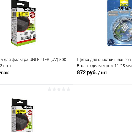
 клик
Сравнение
Купить в 1 клик
ое
В наличии
В избранное
а для фильтра UNI FILTER (UV) 500
Щетка для очистки шлангов 
3 шт.)
Brush с диаметром 11-25 мм
872 руб.
упак
/ шт
В корзину
В корз
 клик
Сравнение
Купить в 1 клик
ое
В наличии
В избранное