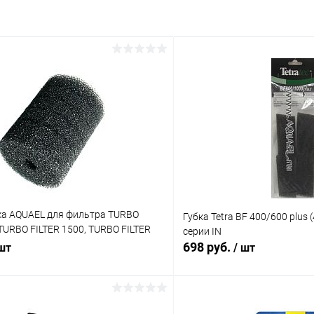
ка AQUAEL для фильтра TURBO
Губка Tetra BF 400/600 plus 
 TURBO FILTER 1500, TURBO FILTER
серии IN
омпы CIRСULATOR 1000, CIRCULATOR
698 руб.
 шт
/ шт
ATOR 2000, крупнопористая
В корзину
В корз