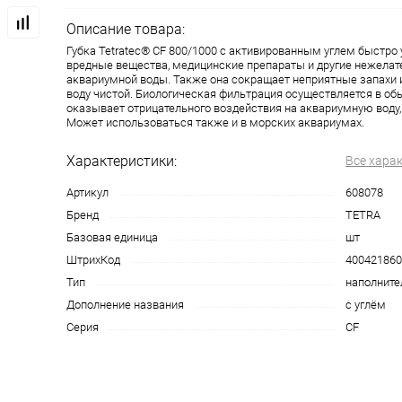
Описание товара:
Губка Tetratec® CF 800/1000 с активированным углем быстро
вредные вещества, медицинские препараты и другие нежела
аквариумной воды. Также она сокращает неприятные запахи 
воду чистой. Биологическая фильтрация осуществляется в о
оказывает отрицательного воздействия на аквариумную воду,
Может использоваться также и в морских аквариумах.
Характеристики:
Все хара
Артикул
608078
Бренд
TETRA
Базовая единица
шт
ШтрихКод
400421860
Тип
наполните
Дополнение названия
с углём
Серия
CF