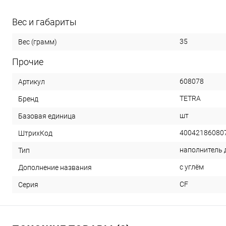
Вес и габариты
35
Вес (грамм)
Прочие
608078
Артикул
TETRA
Бренд
шт
Базовая единица
40042186080
ШтрихКод
наполнитель 
Тип
с углём
Дополнение названия
CF
Серия