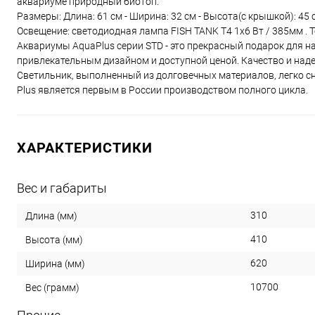
аквариуме природный биотоп.
Размеры: Длина: 61 см - Ширина: 32 см - Высота(с крышкой): 45 с
Освещение: светодиодная лампа FISH TANK T4 1х6 Вт / 385мм . Т
Аквариумы AquaPlus серии STD - это прекрасный подарок для
привлекательным дизайном и доступной ценой. Качество и над
Светильник, выполненный из долговечных материалов, легко с
Plus является первым в России производством полного цикла.
ХАРАКТЕРИСТИКИ
Вес и габариты
310
Длина (мм)
410
Высота (мм)
620
Ширина (мм)
10700
Вес (грамм)