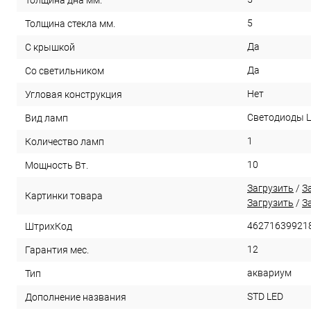
Толщина дна мм.
5
Толщина стекла мм.
Да
С крышкой
Да
Со светильником
Нет
Угловая конструкция
Светодиоды 
Вид ламп
1
Количество ламп
10
Мощность Вт.
Загрузить
/
З
Картинки товара
Загрузить
/
З
46271639921
ШтрихКод
12
Гарантия мес.
аквариум
Тип
STD LED
Дополнение названия