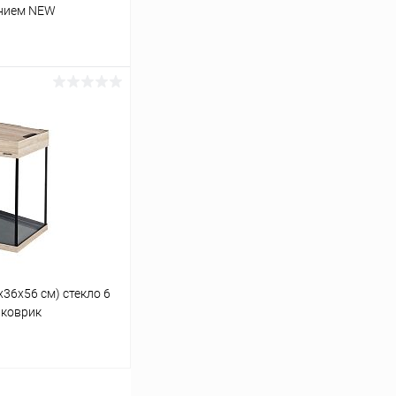
анием NEW
ину
Сравнение
В наличии
х36х56 см) стекло 6
. коврик