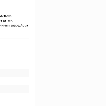
змером,
е детям.
иумный завод Aqua