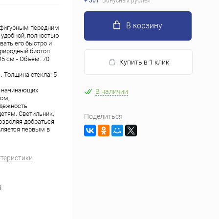
+ 301
Бонусных рублей
В корзину
с фигурным передним
 удобной, полностью
ать его быстро и
природный биотоп.
45 см - Объем: 70
Купить в 1 клик
. Толщина стекла: 5
я начинающих
В наличии
ом,
адежность
етям. Светильник,
Поделиться
озволяя добраться
вляется первым в
ктеристики
S