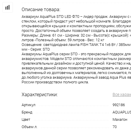
Описание товара:
Аквариум AquaPlus STD LED Ф70 – лидер продаж. Аквариум 
стеклом, который придаст уют небольшой комнате. Благодаря
открывающейся крышке и компактным пропорциям, обслужив
просто. Достаточный объем позволяет создать в аквариуме 
Размеры: Длина: 61 см - Ширина: 32 см - Высота(с крышкой): 
литров -Полезный объем: 59 литров - Вес: 12 кг
Освещение: светодиодная лампа FISH TANK T4 1х6 Вт / 385мм 
мм - Серия: STD
Аквариумы AquaPlus серии STD - это прекрасный подарок дл
аквариумистов. Модели STD отличаются компактным размер
привлекательным дизайном и доступной ценой. Качество и н
аквариумов данной серии позволяет рекомендовать их даже д
выполненный из долговечных материалов, легко снимается, п
до любого уголка аквариума. Аквариумный завод Aqua Plus я
России производством полного цикла.
Характеристики:
Все хара
Артикул
992186
Бренд
AQUAPLU
Цвет
Махагон
Объем л.
70