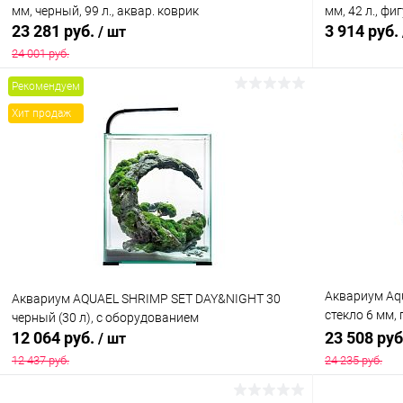
мм, черный, 99 л., аквар. коврик
мм, 42 л., ф
23 281 руб.
3 914 руб.
/ шт
24 001 руб.
Рекомендуем
В корзину
Хит продаж
Купить в 1 клик
Сравнение
Купить в 1
В избранное
Под заказ
В избранн
Аквариум Aqu
Aквариум AQUAEL SHRIMP SET DAY&NIGHT 30
стекло 6 мм,
черный (30 л), с оборудованием
2х18 Вт, аква
12 064 руб.
23 508 ру
/ шт
12 437 руб.
24 235 руб.