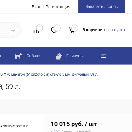
Заказать звонок
Вход
Регистрация
0
0
0
В корзине
пока пусто
и
Собаки
Грызуны
D Ф70 махагон (61х32х45 см) стекло 5 мм, фигурный, 59 л.
 59 л.
10 015 руб.
/ шт
Артикул:
992186