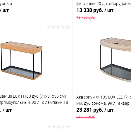
игурный
фигурный 20 л, с оборудов
13 338 руб.
/ шт
/ шт
13 750 руб.
В корзину
В корз
 клик
Сравнение
Купить в 1 клик
ое
В наличии
В избранное
aPlus LUX П100 дуб (71х31х56 см)
Аквариум Ф-105 LUX LED (71
 прямоугольный, 92 л., с лампами Т8
мм, дуб сонома, 99 л., аквар
р. коврик
б.
23 281 руб.
/ шт
/ шт
24 001 руб.