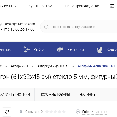
ак купить
Купить оптом
Наше производство
дтверждение заказа
 - Пт с 10:00 до 17:00
ля них
Рыбки
Рептилии
Кошк
•
•
•
х
Аквариумы
Аквариумы до 105 л.
Аквариум AquaPlus STD LE
н (61х32х45 см) стекло 5 мм, фигурный,
ХАРАКТЕРИСТИКИ
ПОХОЖИЕ ТОВАРЫ
НАЛИЧИЕ
Отзывов: 0
Добавить отзыв