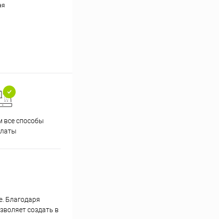
ая
 все способы
Принимаем заказы на сайте
Проф
платы
круглосуточно
е. Благодаря
зволяет создать в