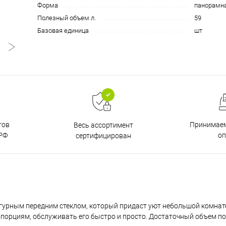
Форма
панорамн
Полезный объем л.
59
Базовая единица
шт
тов
Принимаем
Весь ассортимент
РФ
о
сертифицирован
игурным передним стеклом, который придаст уют небольшой комнат
орциям, обслуживать его быстро и просто. Достаточный объем по