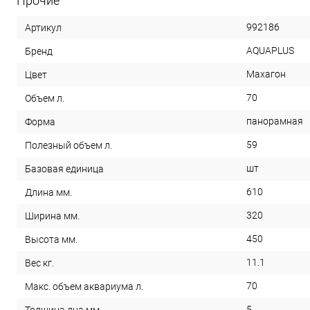
Прочие
992186
Артикул
AQUAPLUS
Бренд
Махагон
Цвет
70
Объем л.
панорамная
Форма
59
Полезный объем л.
шт
Базовая единица
610
Длина мм.
320
Ширина мм.
450
Высота мм.
11.1
Вес кг.
70
Макс. объем аквариума л.
5