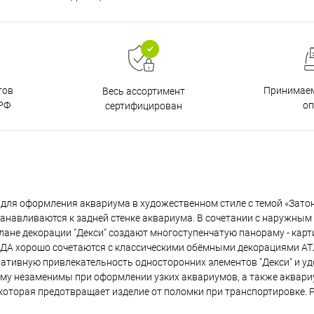
тов
Принимаем
Весь ассортимент
РФ
о
сертифицирован
для оформления аквариума в художественном стиле с темой «Зат
танавливаются к задней стенке аквариума. В сочетании с наружны
лане декорации "Декси" создают многоступенчатую панораму - кар
ИДА хорошо сочетаются с классическими обёмными декорациями А
тивную привлекательность односторонних элементов "Декси" и уд
ому незаменимы при оформлении узких аквариумов, а также аквари
 которая предотвращает изделие от поломки при транспортировке. 