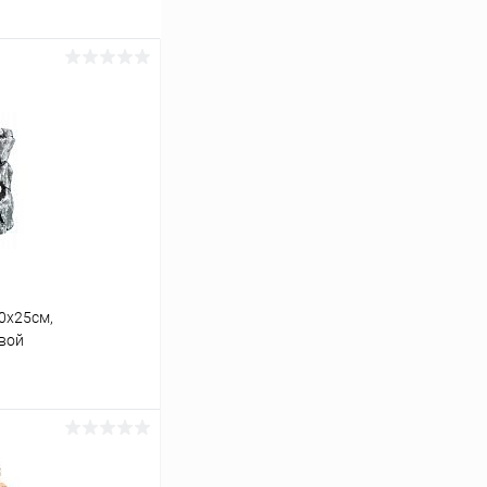
0х25см,
вой
ину