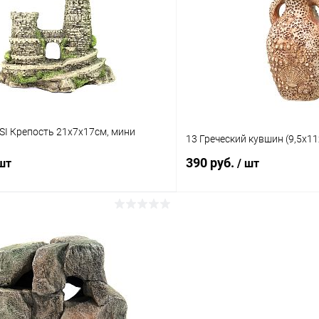
 клик
Сравнение
Купить в 1 клик
ое
В наличии
В избранное
SI Крепость 21х7х17см, мини
13 Греческий кувшин (9,5х11
390 руб.
 шт
/ шт
В корзину
В корз
 клик
Сравнение
Купить в 1 клик
ое
В наличии
В избранное