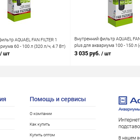
Внутренний фильтр AQUAEL FAN
фильтр AQUAEL FAN FILTER 1
plus для аквариума 100 - 150 л (4
риума 60 - 100 л (320 л/ч, 4.7 Вт)
Вт)
3 035 руб.
/ шт
/ шт
ия
Помощь и сервисы
О компании
Интернет
Как купить
подставо
Купить оптом
В нашем а