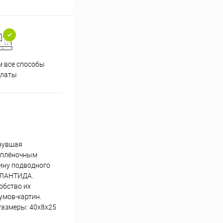
 все способы
Принимаем заказы на сайте
Проф
платы
круглосуточно
онувшая
м плёночным
тину подводного
ТЛАНТИДА.
обство их
умов-картин.
Размеры: 40х8х25