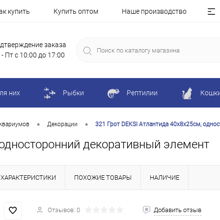
ак купить
Купить оптом
Наше производство
дтверждение заказа
 - Пт с 10:00 до 17:00
ля них
Рыбки
Рептилии
Кошк
•
•
квариумов
Декорации
321 Грот DEKSI Атлантида 40х8х25см, одно
, односторонний декоративный элемент
ХАРАКТЕРИСТИКИ
ПОХОЖИЕ ТОВАРЫ
НАЛИЧИЕ
Отзывов: 0
Добавить отзыв