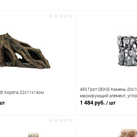
495 Грот DEKSI Камень 20х1
SI Коряга 22х11х14см
маскирующий элемент, угло
1 484 руб.
 шт
/ шт
В корзину
В корз