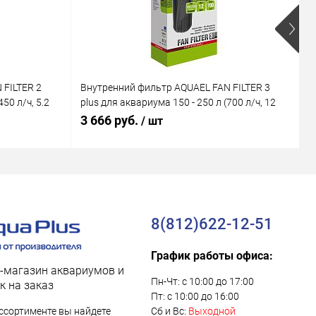
 FILTER 2
Внутренний фильтр AQUAEL FAN FILTER 3
В
50 л/ч, 5.2
plus для аквариума 150 - 250 л (700 л/ч, 12
M
Вт)
В
3 666 руб.
1
/ шт
8(812)622-12-51
График работы офиса:
-магазин аквариумов и
Пн-Чт: с 10:00 до 17:00
к на заказ
Пт: с 10:00 до 16:00
ссортименте вы найдете
Сб и Вс:
Выходной