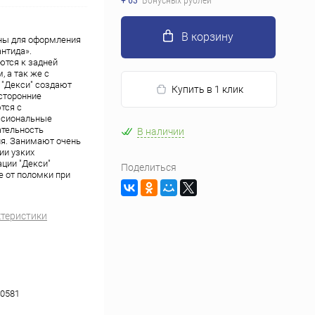
+ 63
Бонусных рублей
В корзину
ны для оформления
нтида».
ются к задней
 а так же с
"Декси" создают
Купить в 1 клик
сторонние
тся с
ссиональные
ательность
В наличии
ия. Занимают очень
ии узких
ции "Декси"
Поделиться
е от поломки при
ктеристики
0581