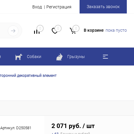
Заказать звонок
Вход
Регистрация
0
0
0
В корзине
пока пусто
и
Собаки
Грызуны
сторонний декоративный элемент
2 071 руб.
/ шт
Артикул:
D250581