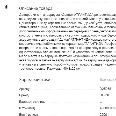
Описание товара:
Декорации для аквариума «Декси» АТЛАНТИДА рекомендова
аквариума в художественном стиле с темой «Затонувшая Атла
Односторонние декоративные элементы "Декси" устанавлива
стенке аквариума. В сочетании с наружным плёночным фоном,
дополнительным оформлением на переднем плане декорации 
многоступенчатую панораму - картину подводного мира. Одно
аквариумные декорации "Декси" АТЛАНТИДА хорошо сочетаю
классическими обёмными декорациями АТЛАНТИДА. Профе
оформители очень высоко оценивают декоративную привлек
односторонних элементов "Декси" и удобство их использован
мало места в аквариуме, поэтому незаменимы при оформлен
аквариумов, а также аквариумов-картин. Аквариумные декора
упакованы в цветную коробку, которая предотвращает издели
транспортировке. Размеры: 40х8х25 см
Характеристики:
Все хара
Артикул
D250581
Бренд
DEKSI
Базовая единица
шт
ШтрихКод
466000125
Вес (грамм)
2200