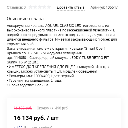
Отзывов: 0
Добавить отзыв
Артикул:
105547
Описание товара:
Аквариумная крышка AQUAEL CLASSIC LED изготовлена из
высококачественного пластика по инжекционной технологии. В
задней части предусмотрено место под вырезы для установки
шлангов внешнего фильтра. Имеется закрывающийся отсек для
кормления рыб.
Запатентованная система открытия крышки "Smart Open".
Крышка со СЪЕМНЫМ модулем освещения:
арт. 114050 _ Светодиодный модуль LEDDY TUBE RETRO FIT
Sunny 16 W (2 шт.).
• ИМЕЕТСЯ ДОП.КРЕПЛЕНИЯ ДЛЯ ЕЩЕ 2-х модулей. Итого, в
крышку можно установить 4 шт. модулей освещения
• Размеры, мм: 1000х400, Цвет: черный.
• Гарантия на освещение: 2 года.
• Производство: Польша.
16 632 руб.
Экономия:
498 руб.
16 134 руб.
/ шт
+ 499
Бонусных рублей