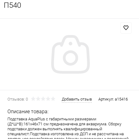
П540
Отзывов: 0
Добавить отзыв
Артикул:
a15416
Описание товара:
Подставка AquaPlus с габаритными размерами
(Д*Ш*В):161x46x71 см предназначена для аквариума. Сборку
подставки должен выполнять квалифицированный
специалист.Подставка изготовлена из ДСП и не рассчитана на
длительное воздействие влаги. Между аквариумом и подставкой