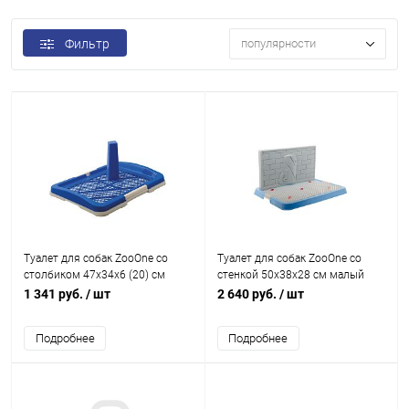
Фильтр
популярности
Туалет для собак ZooOne со
Туалет для собак ZooOne со
столбиком 47х34х6 (20) см
стенкой 50х38х28 см малый
малый (синий)
(СИНИЙ)
1 341 руб.
/ шт
2 640 руб.
/ шт
Подробнее
Подробнее