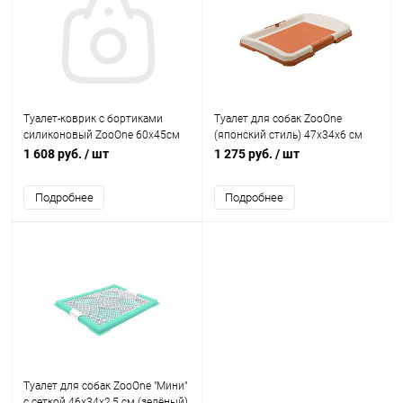
Туалет-коврик с бортиками
Туалет для собак ZooOne
силиконовый ZooOne 60х45см
(японский стиль) 47х34х6 см
(БЕЖЕВЫЙ) под пелёнку
малый (коричневый)
1 608 руб.
/ шт
1 275 руб.
/ шт
60х40/30х40 см
Подробнее
Подробнее
Туалет для собак ZooOne "Мини"
с сеткой 46х34х2,5 см (зелёный)